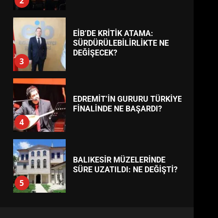
BURHANİYE
BELEDİYESPOR’DA YENİ
YÖNETİM NASIL ŞEKİLLENDİ?
7
TREND HABERLER
AYVALIK SU MİRASI İÇİN
HAREKETE GEÇİYOR: GÖZLER
BULUŞMADA
1
ESA 2026’DA TÜRK BAHARATI
NEYİ TEMSİL ETTİ?
2
EİB’DE KRİTİK ATAMA:
SÜRDÜRÜLEBİLİRLİKTE NE
DEĞİŞECEK?
3