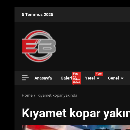
Skip
6 Temmuz 2026
to
content
Foto
Yerel
ve
Anasayfa
Galeri
Yerel
Genel
Video
Galeri
Home
Kıyamet kopar yakında
Kıyamet kopar yakı