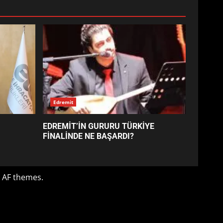
EDREMİT’İN GURURU TÜRKİYE
FİNALİNDE NE BAŞARDI?
4
BALIKESİR MÜZELERİNDE
SÜRE UZATILDI: NE DEĞİŞTİ?
5
BURHANİYE SATRANÇ
TURNUVASI KAYITLARI NEYİ
DEĞİŞTİRİYOR?
6
BURHANİYE