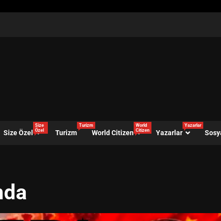
Size
Turizm
World
Yazarlar
Özel
Citizen
Size Özel
Turizm
World Citizen
Yazarlar
Sosy
nda