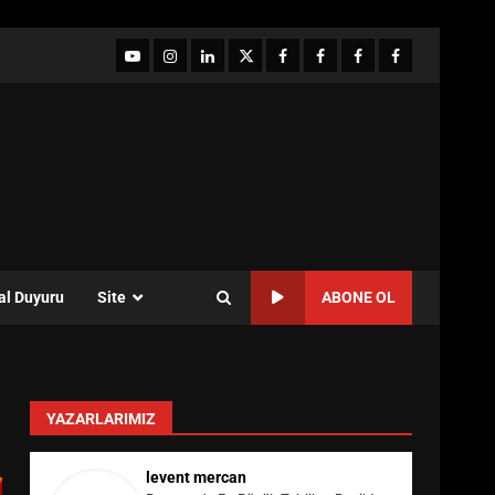
YouTube
Instagram
LinkedIn
twitter
facebook-
Facebook-
Facebook-
Facebook-
1
2
3
Grup
al Duyuru
Site
ABONE OL
YAZARLARIMIZ
levent mercan