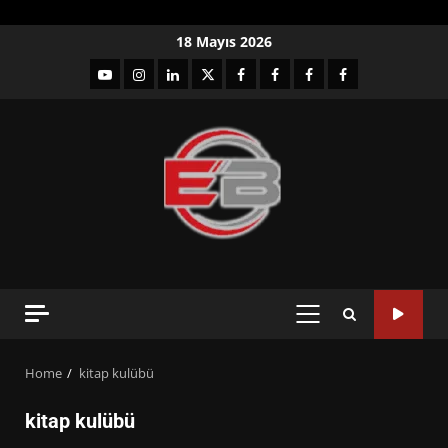
Skip
18 Mayıs 2026
to
YouTube
Instagram
LinkedIn
twitter
facebook-
Facebook-
Facebook-
Facebook-
content
1
2
3
Grup
PRIMARY
MENU
Home
kitap kulübü
kitap kulübü