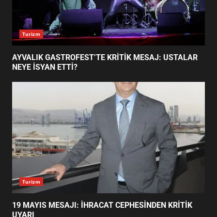
AYVALIK GASTROFEST’TE KRİTİK
Turizm
MESAJ: USTALAR NEYE İSYAN
ETTİ?
1
AYVALIK GASTROFEST’TE KRİTİK MESAJ: USTALAR
NEYE İSYAN ETTİ?
19 MAYIS MESAJI: İHRACAT
CEPHESİNDEN KRİTİK UYARI
2
BALIKESİR’DE BÜYÜK FİNAL: U14
ŞAMPİYONASINDA NE YAŞANDI?
3
Turizm
19 MAYIS MESAJI: İHRACAT CEPHESİNDEN KRİTİK
EDREMİTLİ ÖĞRENCİLER
UYARI