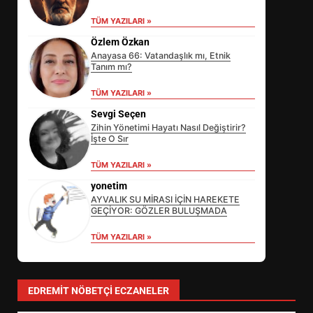
TÜM YAZILARI »
Özlem Özkan
Anayasa 66: Vatandaşlık mı, Etnik
Tanım mı?
TÜM YAZILARI »
Sevgi Seçen
Zihin Yönetimi Hayatı Nasıl Değiştirir?
İşte O Sır
TÜM YAZILARI »
yonetim
AYVALIK SU MİRASI İÇİN HAREKETE
GEÇİYOR: GÖZLER BULUŞMADA
TÜM YAZILARI »
BALIKESİR’DE BÜYÜK FİNAL: U14
ŞAMPİYONASINDA NE YAŞANDI?
3
EDREMIT NÖBETÇI ECZANELER