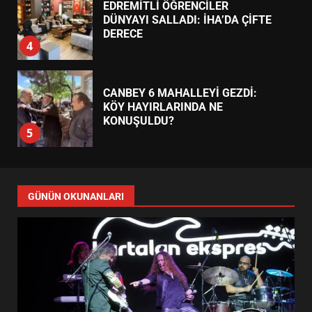
EDREMİTLİ ÖĞRENCİLER
DÜNYAYI SALLADI: İHA’DA ÇİFTE
DERECE
4
CANBEY 6 MAHALLEYİ GEZDİ:
KÖY HAYIRLARINDA NE
KONUŞULDU?
5
19 MAYIS ETKİNLİKLERİ
BÜYÜDÜ: REKOR KATILIM NEYİ
GÜNÜN OKUNANLARI
DEĞİŞTİRDİ?
6
BURHANİYE’DE PARK VE YEŞİL
ALANLARDA YOĞUN MESAİ
7