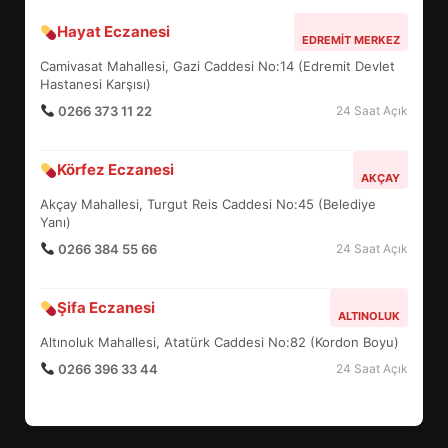
EDREMİTLİ ÖĞRENCİLER
Hayat Eczanesi
EDREMIT MERKEZ
DÜNYAYI SALLADI: İHA’DA ÇİFTE
Camivasat Mahallesi, Gazi Caddesi No:14 (Edremit Devlet
DERECE
4
Hastanesi Karşısı)
0266 373 11 22
24 Saat Açık
CANBEY 6 MAHALLEYİ GEZDİ:
Körfez Eczanesi
KÖY HAYIRLARINDA NE
AKÇAY
KONUŞULDU?
Akçay Mahallesi, Turgut Reis Caddesi No:45 (Belediye
5
Yanı)
0266 384 55 66
24 Saat Açık
19 MAYIS ETKİNLİKLERİ
BÜYÜDÜ: REKOR KATILIM NEYİ
Şifa Eczanesi
ALTINOLUK
DEĞİŞTİRDİ?
6
Altınoluk Mahallesi, Atatürk Caddesi No:82 (Kordon Boyu)
0266 396 33 44
24 Saat Açık
BURHANİYE’DE PARK VE YEŞİL
ALANLARDA YOĞUN MESAİ