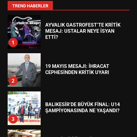
7
TREND HABERLER
AYVALIK GASTROFEST’TE KRİTİK
MESAJ: USTALAR NEYE İSYAN
ETTİ?
1
19 MAYIS MESAJI: İHRACAT
CEPHESİNDEN KRİTİK UYARI
2
BALIKESİR’DE BÜYÜK FİNAL: U14
ŞAMPİYONASINDA NE YAŞANDI?
3