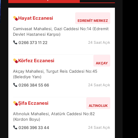
4
Hayat Eczanesi
EDREMIT MERKEZ
BALIKESİR MÜZELERİNDE
Camivasat Mahallesi, Gazi Caddesi No:14 (Edremit
SÜRE UZATILDI: NE DEĞİŞTİ?
Devlet Hastanesi Karşısı)
5
0266 373 11 22
24 Saat Açık
Körfez Eczanesi
BURHANİYE SATRANÇ
AKÇAY
TURNUVASI KAYITLARI NEYİ
Akçay Mahallesi, Turgut Reis Caddesi No:45
DEĞİŞTİRİYOR?
(Belediye Yanı)
6
0266 384 55 66
24 Saat Açık
BURHANİYE
Şifa Eczanesi
BELEDİYESPOR’DA YENİ
ALTINOLUK
YÖNETİM NASIL ŞEKİLLENDİ?
Altınoluk Mahallesi, Atatürk Caddesi No:82
7
(Kordon Boyu)
0266 396 33 44
24 Saat Açık