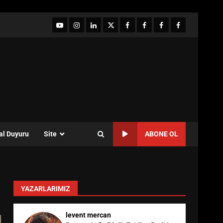
YouTube
Instagram
LinkedIn
twitter
facebook-
Facebook-
Facebook-
Facebook-
1
2
3
Grup
al Duyuru
Site
ABONE OL
YAZARLARIMIZ
levent mercan