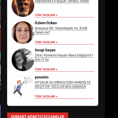
Depremde En Büyük Tehlike: Panik!
TÜM YAZILARI »
Özlem Özkan
Anayasa 66: Vatandaşlık mı, Etnik
Tanım mı?
TÜM YAZILARI »
Sevgi Seçen
Zihin Yönetimi Hayatı Nasıl Değiştirir?
İşte O Sır
TÜM YAZILARI »
EİB’DE KRİTİK ATAMA:
SÜRDÜRÜLEBİLİRLİKTE NE
yonetim
DEĞİŞECEK?
AYVALIK SU MİRASI İÇİN HAREKETE
3
GEÇİYOR: GÖZLER BULUŞMADA
TÜM YAZILARI »
EDREMİT’İN GURURU TÜRKİYE
FİNALİNDE NE BAŞARDI?
EDREMIT NÖBETÇI ECZANELER