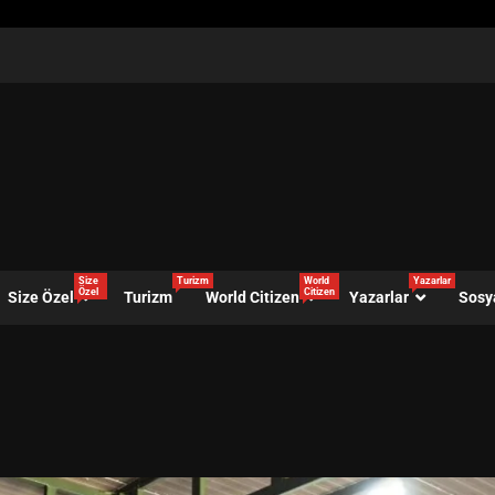
Size
Turizm
World
Yazarlar
Özel
Citizen
Size Özel
Turizm
World Citizen
Yazarlar
Sosy