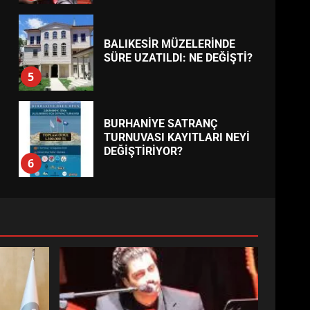
BALIKESİR MÜZELERİNDE
SÜRE UZATILDI: NE DEĞİŞTİ?
5
BURHANİYE SATRANÇ
TURNUVASI KAYITLARI NEYİ
DEĞİŞTİRİYOR?
6
BURHANİYE
BELEDİYESPOR’DA YENİ
YÖNETİM NASIL ŞEKİLLENDİ?
7
AYVALIK SU MİRASI İÇİN