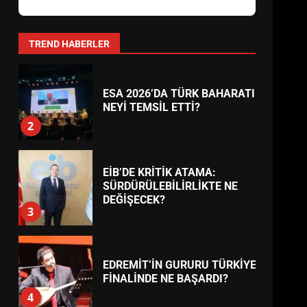
AYVALIK SU MİRASI İÇİN
HAREKETE GEÇİYOR: GÖZLER
BULUŞMADA
1
TREND HABERLER
ESA 2026’DA TÜRK BAHARATI
NEYİ TEMSİL ETTİ?
2
EİB’DE KRİTİK ATAMA:
SÜRDÜRÜLEBİLİRLİKTE NE
DEĞİŞECEK?
3
EDREMİT’İN GURURU TÜRKİYE
FİNALİNDE NE BAŞARDI?
4