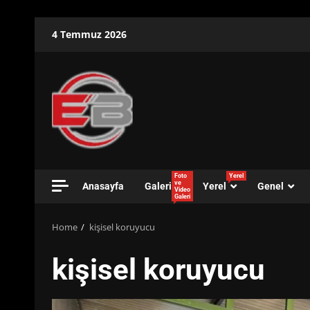
Skip
4 Temmuz 2026
to
content
Foto
Yerel
ve
Anasayfa
Galeri
Yerel
Genel
Video
Galeri
Home
kişisel koruyucu
kişisel koruyucu