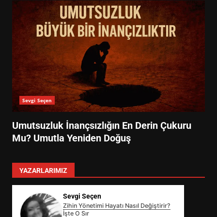
Sevgi Seçen
Umutsuzluk İnançsızlığın En Derin Çukuru
Mu? Umutla Yeniden Doğuş
YAZARLARIMIZ
Sevgi Seçen
Zihin Yönetimi Hayatı Nasıl Değiştirir?
İşte O Sır