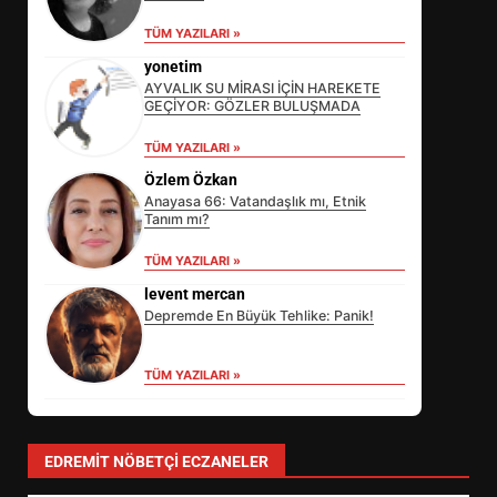
TÜM YAZILARI »
yonetim
AYVALIK SU MİRASI İÇİN HAREKETE
GEÇİYOR: GÖZLER BULUŞMADA
TÜM YAZILARI »
Özlem Özkan
Anayasa 66: Vatandaşlık mı, Etnik
Tanım mı?
TÜM YAZILARI »
levent mercan
Depremde En Büyük Tehlike: Panik!
TÜM YAZILARI »
SİBER VATAN’DA NEFES KESEN
YARI FİNAL! 24 GENÇ YARIŞTI
3
EDREMIT NÖBETÇI ECZANELER