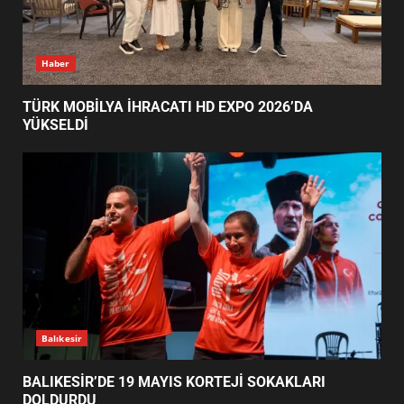
TÜRK MOBİLYA İHRACATI HD
Haber
EXPO 2026’DA YÜKSELDİ
1
TÜRK MOBİLYA İHRACATI HD EXPO 2026’DA
YÜKSELDİ
BALIKESİR’DE 19 MAYIS KORTEJİ
SOKAKLARI DOLDURDU
2
SİBER VATAN’DA NEFES KESEN
YARI FİNAL! 24 GENÇ YARIŞTI
3
Balıkesir
BALIKESİR’DE 19 MAYIS KORTEJİ SOKAKLARI
DOLDURDU
ALTIEYLÜL’DE 19 MAYIS ŞÖLENİ