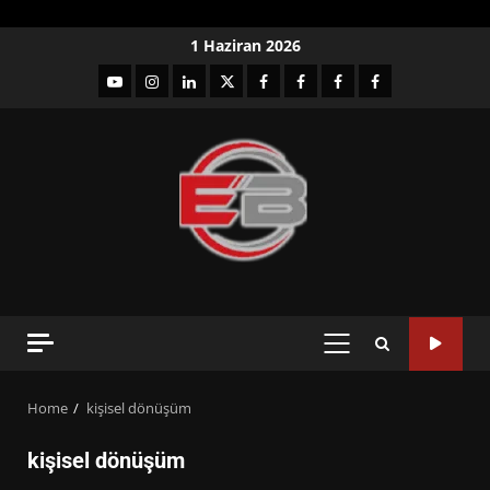
Skip
1 Haziran 2026
to
YouTube
Instagram
LinkedIn
twitter
facebook-
Facebook-
Facebook-
Facebook-
content
1
2
3
Grup
PRIMARY
MENU
Home
kişisel dönüşüm
kişisel dönüşüm