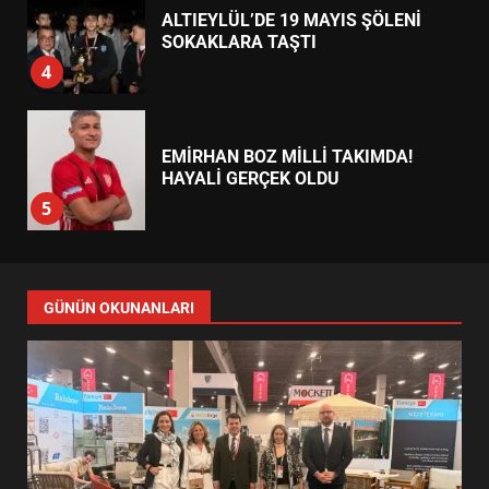
ALTIEYLÜL’DE 19 MAYIS ŞÖLENİ
SOKAKLARA TAŞTI
4
EMİRHAN BOZ MİLLİ TAKIMDA!
HAYALİ GERÇEK OLDU
5
EDREMİT’TE 19 MAYIS COŞKUSU
GÜNÜN OKUNANLARI
MEYDANLARA TAŞTI
6
EDREMİT BELEDİYESİ BAYRAM
SEFERBERLİĞİ: TÜM İLÇE
HAZIRLANIYOR
7