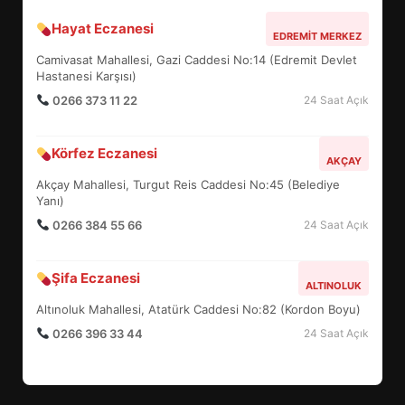
Hayat Eczanesi
ALTIEYLÜL’DE 19 MAYIS ŞÖLENİ
EDREMIT MERKEZ
SOKAKLARA TAŞTI
Camivasat Mahallesi, Gazi Caddesi No:14 (Edremit Devlet
4
Hastanesi Karşısı)
0266 373 11 22
24 Saat Açık
EMİRHAN BOZ MİLLİ TAKIMDA!
Körfez Eczanesi
AKÇAY
HAYALİ GERÇEK OLDU
Akçay Mahallesi, Turgut Reis Caddesi No:45 (Belediye
5
Yanı)
0266 384 55 66
24 Saat Açık
EDREMİT’TE 19 MAYIS COŞKUSU
Şifa Eczanesi
MEYDANLARA TAŞTI
ALTINOLUK
6
Altınoluk Mahallesi, Atatürk Caddesi No:82 (Kordon Boyu)
0266 396 33 44
24 Saat Açık
EDREMİT BELEDİYESİ BAYRAM
SEFERBERLİĞİ: TÜM İLÇE
HAZIRLANIYOR