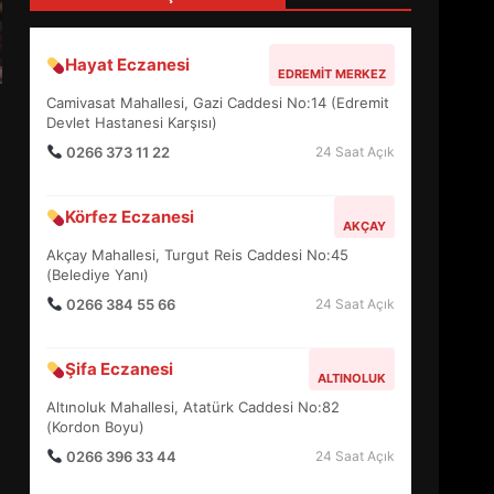
4
Hayat Eczanesi
EDREMIT MERKEZ
BALIKESİR MÜZELERİNDE
Camivasat Mahallesi, Gazi Caddesi No:14 (Edremit
SÜRE UZATILDI: NE DEĞİŞTİ?
Devlet Hastanesi Karşısı)
5
0266 373 11 22
24 Saat Açık
Körfez Eczanesi
BURHANİYE SATRANÇ
AKÇAY
TURNUVASI KAYITLARI NEYİ
Akçay Mahallesi, Turgut Reis Caddesi No:45
DEĞİŞTİRİYOR?
(Belediye Yanı)
6
0266 384 55 66
24 Saat Açık
BURHANİYE
Şifa Eczanesi
BELEDİYESPOR’DA YENİ
ALTINOLUK
YÖNETİM NASIL ŞEKİLLENDİ?
Altınoluk Mahallesi, Atatürk Caddesi No:82
7
(Kordon Boyu)
0266 396 33 44
24 Saat Açık