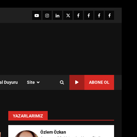
YouTube
Instagram
LinkedIn
twitter
facebook-
Facebook-
Facebook-
Facebook-
1
2
3
Grup
al Duyuru
Site
ABONE OL
YAZARLARIMIZ
Özlem Özkan