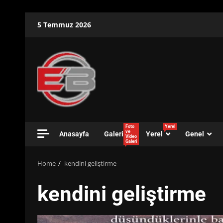
Skip
5 Temmuz 2026
to
content
Foto
Yerel
ve
Anasayfa
Galeri
Yerel
Genel
Video
Galeri
Home
kendini geliştirme
kendini geliştirme