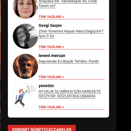
Anayasa 66: Vatandaşlık mı, Etnik
Tanım mı?
TÜM YAZILARI »
Sevgi Seçen
Zihin Yönetimi Hayatı Nasıl Değiştirir?
İşte O Sır
TÜM YAZILARI »
levent mercan
Depremde En Büyük Tehlike: Panik!
TÜM YAZILARI »
EİB’DE KRİTİK ATAMA:
SÜRDÜRÜLEBİLİRLİKTE NE
yonetim
DEĞİŞECEK?
AYVALIK SU MİRASI İÇİN HAREKETE
3
GEÇİYOR: GÖZLER BULUŞMADA
TÜM YAZILARI »
EDREMİT’İN GURURU TÜRKİYE
FİNALİNDE NE BAŞARDI?
EDREMIT NÖBETÇI ECZANELER