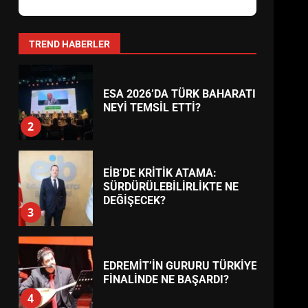
AYVALIK SU MİRASI İÇİN
HAREKETE GEÇİYOR: GÖZLER
BULUŞMADA
1
TREND HABERLER
ESA 2026’DA TÜRK BAHARATI
NEYİ TEMSİL ETTİ?
2
EİB’DE KRİTİK ATAMA:
SÜRDÜRÜLEBİLİRLİKTE NE
DEĞİŞECEK?
3
EDREMİT’İN GURURU TÜRKİYE
FİNALİNDE NE BAŞARDI?
4