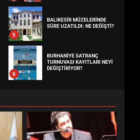
BALIKESİR MÜZELERİNDE
SÜRE UZATILDI: NE DEĞİŞTİ?
5
BURHANİYE SATRANÇ
TURNUVASI KAYITLARI NEYİ
DEĞİŞTİRİYOR?
6
BURHANİYE
BELEDİYESPOR’DA YENİ
YÖNETİM NASIL ŞEKİLLENDİ?
7
AYVALIK SU MİRASI İÇİN