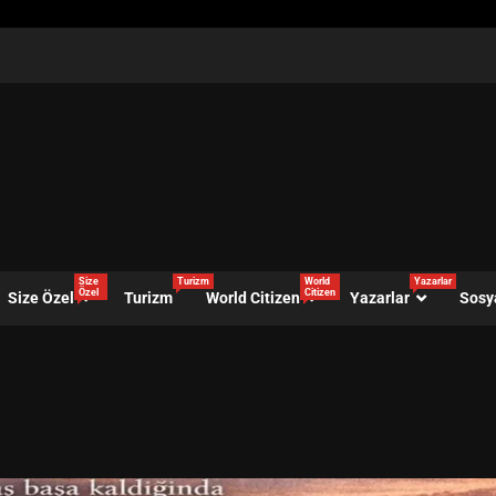
Size
Turizm
World
Yazarlar
Özel
Citizen
Size Özel
Turizm
World Citizen
Yazarlar
Sosy