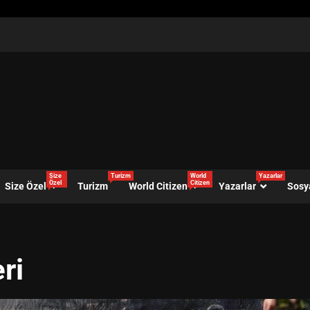
Size
Turizm
World
Yazarlar
Özel
Citizen
Size Özel
Turizm
World Citizen
Yazarlar
Sosy
ri