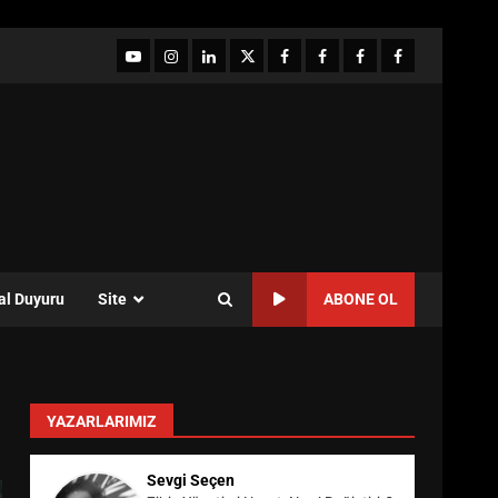
YouTube
Instagram
LinkedIn
twitter
facebook-
Facebook-
Facebook-
Facebook-
1
2
3
Grup
al Duyuru
Site
ABONE OL
YAZARLARIMIZ
Sevgi Seçen