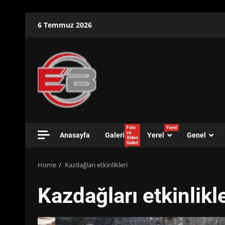
Skip
6 Temmuz 2026
to
content
Foto
Yerel
ve
Anasayfa
Galeri
Yerel
Genel
Video
Galeri
Home
Kazdağları etkinlikleri
Kazdağları etkinlikle