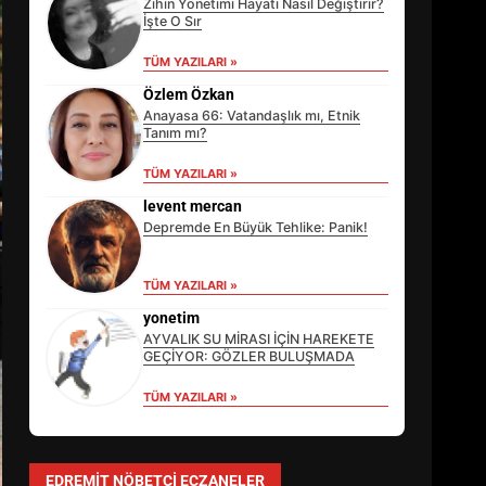
Zihin Yönetimi Hayatı Nasıl Değiştirir?
İşte O Sır
TÜM YAZILARI »
Özlem Özkan
Anayasa 66: Vatandaşlık mı, Etnik
Tanım mı?
TÜM YAZILARI »
levent mercan
Depremde En Büyük Tehlike: Panik!
TÜM YAZILARI »
EİB’DE KRİTİK ATAMA:
SÜRDÜRÜLEBİLİRLİKTE NE
yonetim
DEĞİŞECEK?
AYVALIK SU MİRASI İÇİN HAREKETE
3
GEÇİYOR: GÖZLER BULUŞMADA
TÜM YAZILARI »
EDREMİT’İN GURURU TÜRKİYE
FİNALİNDE NE BAŞARDI?
EDREMIT NÖBETÇI ECZANELER