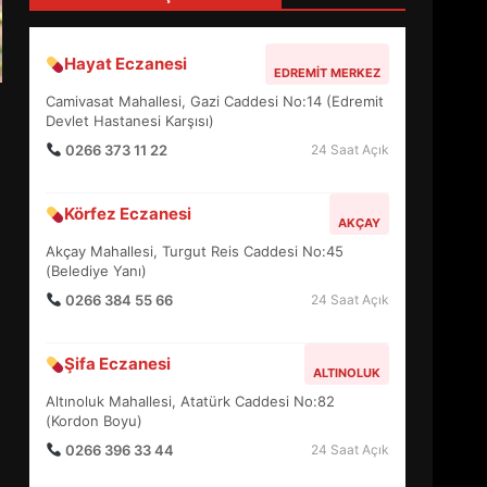
4
Hayat Eczanesi
EDREMIT MERKEZ
BALIKESİR MÜZELERİNDE
Camivasat Mahallesi, Gazi Caddesi No:14 (Edremit
SÜRE UZATILDI: NE DEĞİŞTİ?
Devlet Hastanesi Karşısı)
5
0266 373 11 22
24 Saat Açık
Körfez Eczanesi
BURHANİYE SATRANÇ
AKÇAY
TURNUVASI KAYITLARI NEYİ
Akçay Mahallesi, Turgut Reis Caddesi No:45
DEĞİŞTİRİYOR?
(Belediye Yanı)
6
0266 384 55 66
24 Saat Açık
BURHANİYE
Şifa Eczanesi
BELEDİYESPOR’DA YENİ
ALTINOLUK
YÖNETİM NASIL ŞEKİLLENDİ?
Altınoluk Mahallesi, Atatürk Caddesi No:82
7
(Kordon Boyu)
0266 396 33 44
24 Saat Açık