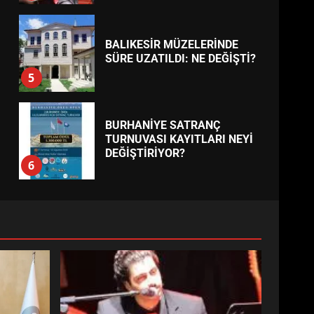
BALIKESİR MÜZELERİNDE
SÜRE UZATILDI: NE DEĞİŞTİ?
5
BURHANİYE SATRANÇ
TURNUVASI KAYITLARI NEYİ
DEĞİŞTİRİYOR?
6
BURHANİYE
BELEDİYESPOR’DA YENİ
YÖNETİM NASIL ŞEKİLLENDİ?
7
AYVALIK SU MİRASI İÇİN