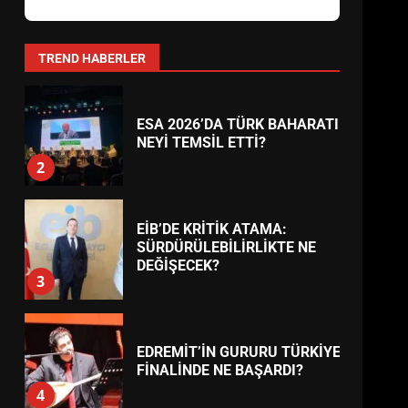
AYVALIK SU MİRASI İÇİN
HAREKETE GEÇİYOR: GÖZLER
BULUŞMADA
1
TREND HABERLER
ESA 2026’DA TÜRK BAHARATI
NEYİ TEMSİL ETTİ?
2
EİB’DE KRİTİK ATAMA:
SÜRDÜRÜLEBİLİRLİKTE NE
DEĞİŞECEK?
3
EDREMİT’İN GURURU TÜRKİYE
FİNALİNDE NE BAŞARDI?
4