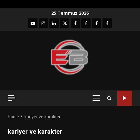
Skip
25 Temmuz 2026
to
YouTube
Instagram
LinkedIn
twitter
facebook-
Facebook-
Facebook-
Facebook-
content
1
2
3
Grup
PRIMARY
MENU
Home
kariyer ve karakter
kariyer ve karakter