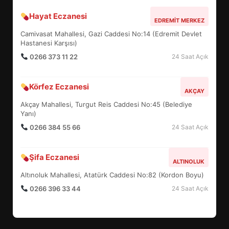
Hayat Eczanesi
BALIKESİR MÜZELERİNDE SÜRE
EDREMIT MERKEZ
UZATILDI: NE DEĞİŞTİ?
Camivasat Mahallesi, Gazi Caddesi No:14 (Edremit Devlet
5
Hastanesi Karşısı)
0266 373 11 22
24 Saat Açık
BURHANİYE SATRANÇ
Körfez Eczanesi
TURNUVASI KAYITLARI NEYİ
AKÇAY
DEĞİŞTİRİYOR?
Akçay Mahallesi, Turgut Reis Caddesi No:45 (Belediye
6
Yanı)
0266 384 55 66
24 Saat Açık
BURHANİYE BELEDİYESPOR’DA
YENİ YÖNETİM NASIL
Şifa Eczanesi
ALTINOLUK
ŞEKİLLENDİ?
7
Altınoluk Mahallesi, Atatürk Caddesi No:82 (Kordon Boyu)
0266 396 33 44
24 Saat Açık
AYVALIK SU MİRASI İÇİN
HAREKETE GEÇİYOR: GÖZLER
BULUŞMADA