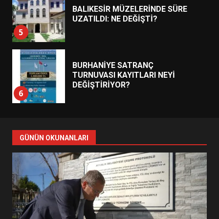
BALIKESİR MÜZELERİNDE SÜRE
UZATILDI: NE DEĞİŞTİ?
5
BURHANİYE SATRANÇ
TURNUVASI KAYITLARI NEYİ
DEĞİŞTİRİYOR?
6
BURHANİYE BELEDİYESPOR’DA
YENİ YÖNETİM NASIL
GÜNÜN OKUNANLARI
ŞEKİLLENDİ?
7
AYVALIK SU MİRASI İÇİN
HAREKETE GEÇİYOR: GÖZLER
BULUŞMADA
1