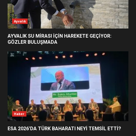
ESA 2026’DA TÜRK BAHARATI
Ayvalık
NEYİ TEMSİL ETTİ?
2
AYVALIK SU MİRASI İÇİN HAREKETE GEÇİYOR:
GÖZLER BULUŞMADA
EİB’DE KRİTİK ATAMA:
SÜRDÜRÜLEBİLİRLİKTE NE
DEĞİŞECEK?
3
EDREMİT’İN GURURU TÜRKİYE
FİNALİNDE NE BAŞARDI?
4
Haber
ESA 2026’DA TÜRK BAHARATI NEYİ TEMSİL ETTİ?
BALIKESİR MÜZELERİNDE SÜRE