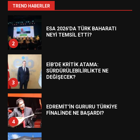
1
TREND HABERLER
ESA 2026’DA TÜRK BAHARATI
NEYİ TEMSİL ETTİ?
2
EİB’DE KRİTİK ATAMA:
SÜRDÜRÜLEBİLİRLİKTE NE
DEĞİŞECEK?
3
EDREMİT’İN GURURU TÜRKİYE
FİNALİNDE NE BAŞARDI?
4