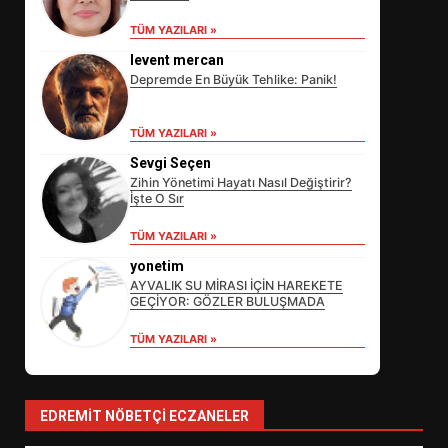
TÜM YAZILARI »
levent mercan
Depremde En Büyük Tehlike: Panik!
TÜM YAZILARI »
Sevgi Seçen
Zihin Yönetimi Hayatı Nasıl Değiştirir?
İşte O Sır
EİB’DE KRİTİK ATAMA:
TÜM YAZILARI »
SÜRDÜRÜLEBİLİRLİKTE NE
DEĞİŞECEK?
yonetim
3
AYVALIK SU MİRASI İÇİN HAREKETE
GEÇİYOR: GÖZLER BULUŞMADA
TÜM YAZILARI »
EDREMİT’İN GURURU TÜRKİYE
FİNALİNDE NE BAŞARDI?
4
EDREMIT NÖBETÇI ECZANELER