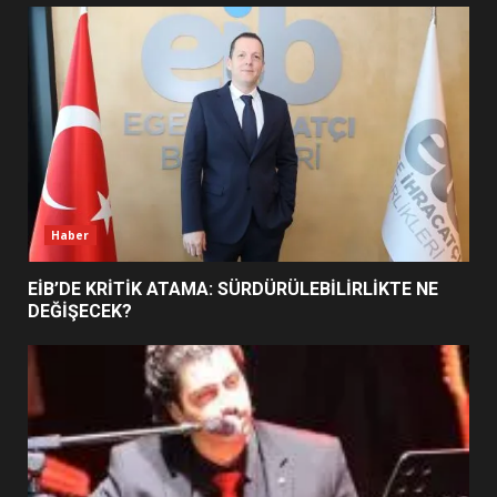
UZATILDI: NE DEĞİŞTİ?
5
BURHANİYE SATRANÇ
TURNUVASI KAYITLARI NEYİ
DEĞİŞTİRİYOR?
6
Haber
BURHANİYE BELEDİYESPOR’DA
YENİ YÖNETİM NASIL
EİB’DE KRİTİK ATAMA: SÜRDÜRÜLEBİLİRLİKTE NE
ŞEKİLLENDİ?
DEĞİŞECEK?
7