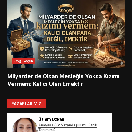
Sevgi Seçen
Milyarder de Olsan Mesleğin Yoksa Kızımı
Vermem: Kalıcı Olan Emektir
YAZARLARIMIZ
Özlem Özkan
Anayasa 66: Vatandaşlık mı, Etnik
Tanım mı?