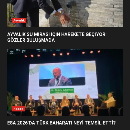
ESA 2026’DA TÜRK BAHARATI
Ayvalık
NEYİ TEMSİL ETTİ?
2
AYVALIK SU MİRASI İÇİN HAREKETE GEÇİYOR:
GÖZLER BULUŞMADA
EİB’DE KRİTİK ATAMA:
SÜRDÜRÜLEBİLİRLİKTE NE
DEĞİŞECEK?
3
EDREMİT’İN GURURU TÜRKİYE
FİNALİNDE NE BAŞARDI?
4
Haber
ESA 2026’DA TÜRK BAHARATI NEYİ TEMSİL ETTİ?
BALIKESİR MÜZELERİNDE SÜRE