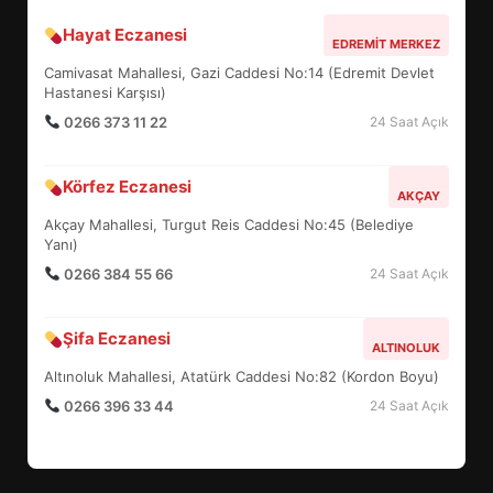
Hayat Eczanesi
BALIKESİR MÜZELERİNDE SÜRE
EDREMIT MERKEZ
UZATILDI: NE DEĞİŞTİ?
Camivasat Mahallesi, Gazi Caddesi No:14 (Edremit Devlet
5
Hastanesi Karşısı)
0266 373 11 22
24 Saat Açık
BURHANİYE SATRANÇ
Körfez Eczanesi
TURNUVASI KAYITLARI NEYİ
AKÇAY
DEĞİŞTİRİYOR?
Akçay Mahallesi, Turgut Reis Caddesi No:45 (Belediye
6
Yanı)
0266 384 55 66
24 Saat Açık
BURHANİYE BELEDİYESPOR’DA
YENİ YÖNETİM NASIL
Şifa Eczanesi
ALTINOLUK
ŞEKİLLENDİ?
7
Altınoluk Mahallesi, Atatürk Caddesi No:82 (Kordon Boyu)
0266 396 33 44
24 Saat Açık
AYVALIK SU MİRASI İÇİN
HAREKETE GEÇİYOR: GÖZLER
BULUŞMADA