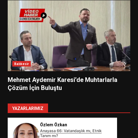
Balıkesir
Mehmet Aydemir Karesi’de Muhtarlarla
Çözüm İçin Buluştu
YAZARLARIMIZ
Özlem Özkan
Anayasa 66: Vatandaşlık mı, Etnik
Tanım mı?