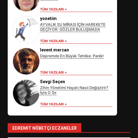
TÜM YAZILARI »
yonetim
AYVALIK SU MİRASI İÇİN HAREKETE
GEÇİYOR: GÖZLER BULUŞMADA
TÜM YAZILARI »
levent mercan
Depremde En Büyük Tehlike: Panik!
EİB’DE KRİTİK ATAMA:
TÜM YAZILARI »
SÜRDÜRÜLEBİLİRLİKTE NE
Sevgi Seçen
DEĞİŞECEK?
3
Zihin Yönetimi Hayatı Nasıl Değiştirir?
İşte O Sır
TÜM YAZILARI »
EDREMİT’İN GURURU TÜRKİYE
FİNALİNDE NE BAŞARDI?
4
EDREMIT NÖBETÇI ECZANELER