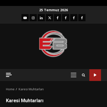
Skip
25 Temmuz 2026
to
YouTube
Instagram
LinkedIn
twitter
facebook-
Facebook-
Facebook-
Facebook-
content
1
2
3
Grup
PRIMARY
MENU
Home
Karesi Muhtarları
Karesi Muhtarları