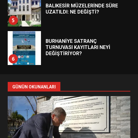
BALIKESİR MÜZELERİNDE SÜRE
UZATILDI: NE DEĞİŞTİ?
5
BURHANİYE SATRANÇ
TURNUVASI KAYITLARI NEYİ
DEĞİŞTİRİYOR?
6
BURHANİYE BELEDİYESPOR’DA
YENİ YÖNETİM NASIL
GÜNÜN OKUNANLARI
ŞEKİLLENDİ?
7
AYVALIK SU MİRASI İÇİN
HAREKETE GEÇİYOR: GÖZLER
BULUŞMADA
1