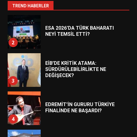
1
TREND HABERLER
ESA 2026’DA TÜRK BAHARATI
NEYİ TEMSİL ETTİ?
2
EİB’DE KRİTİK ATAMA:
SÜRDÜRÜLEBİLİRLİKTE NE
DEĞİŞECEK?
3
EDREMİT’İN GURURU TÜRKİYE
FİNALİNDE NE BAŞARDI?
4