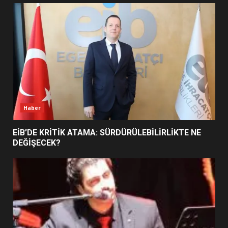
UZATILDI: NE DEĞİŞTİ?
5
BURHANİYE SATRANÇ
TURNUVASI KAYITLARI NEYİ
DEĞİŞTİRİYOR?
6
Haber
BURHANİYE BELEDİYESPOR’DA
YENİ YÖNETİM NASIL
EİB’DE KRİTİK ATAMA: SÜRDÜRÜLEBİLİRLİKTE NE
ŞEKİLLENDİ?
DEĞİŞECEK?
7