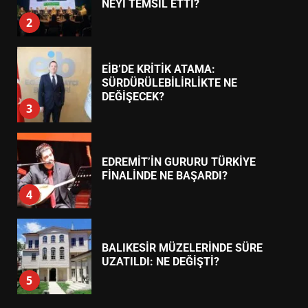
AYVALIK SU MİRASI İÇİN
HAREKETE GEÇİYOR: GÖZLER
BULUŞMADA
1
ESA 2026’DA TÜRK BAHARATI
NEYİ TEMSİL ETTİ?
2
EİB’DE KRİTİK ATAMA:
SÜRDÜRÜLEBİLİRLİKTE NE
DEĞİŞECEK?
3
EDREMİT’İN GURURU TÜRKİYE