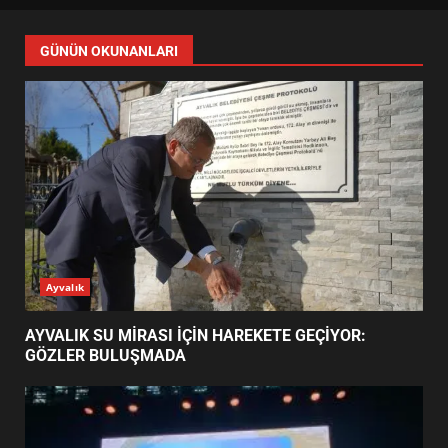
FİNALİNDE NE BAŞARDI?
4
BALIKESİR MÜZELERİNDE SÜRE
UZATILDI: NE DEĞİŞTİ?
5
BURHANİYE SATRANÇ
TURNUVASI KAYITLARI NEYİ
GÜNÜN OKUNANLARI
DEĞİŞTİRİYOR?
6
BURHANİYE BELEDİYESPOR’DA
YENİ YÖNETİM NASIL
ŞEKİLLENDİ?
7