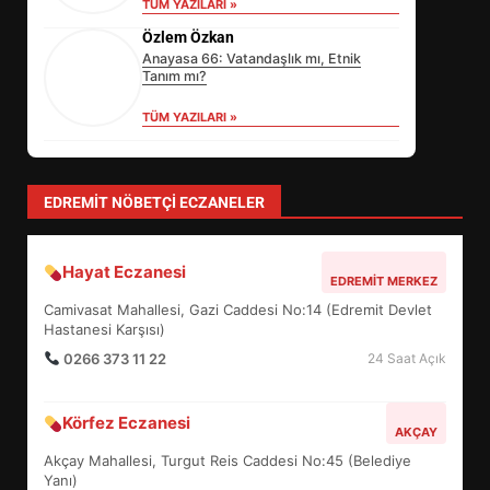
TÜM YAZILARI »
Özlem Özkan
Anayasa 66: Vatandaşlık mı, Etnik
Tanım mı?
TÜM YAZILARI »
yonetim
AYVALIK SU MİRASI İÇİN HAREKETE
GEÇİYOR: GÖZLER BULUŞMADA
TÜM YAZILARI »
Sevgi Seçen
Zihin Yönetimi Hayatı Nasıl Değiştirir?
İşte O Sır
TÜM YAZILARI »
EİB’DE KRİTİK ATAMA:
SÜRDÜRÜLEBİLİRLİKTE NE
DEĞİŞECEK?
3
EDREMIT NÖBETÇI ECZANELER