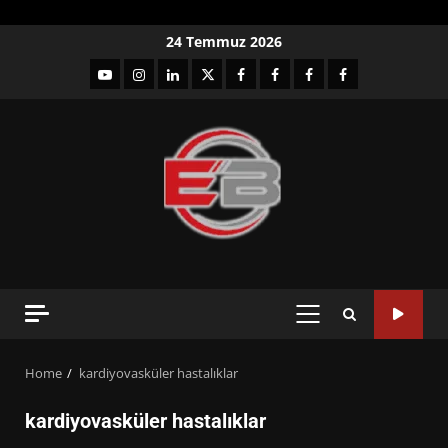
Skip
24 Temmuz 2026
to
YouTube
Instagram
LinkedIn
twitter
facebook-
Facebook-
Facebook-
Facebook-
content
1
2
3
Grup
PRIMARY
MENU
Home
kardiyovasküler hastalıklar
kardiyovasküler hastalıklar