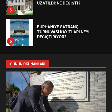
UZATILDI: NE DEĞİŞTİ?
5
BURHANİYE SATRANÇ
TURNUVASI KAYITLARI NEYİ
DEĞİŞTİRİYOR?
6
BURHANİYE BELEDİYESPOR’DA
YENİ YÖNETİM NASIL
GÜNÜN OKUNANLARI
ŞEKİLLENDİ?
7
AYVALIK SU MİRASI İÇİN
HAREKETE GEÇİYOR: GÖZLER
BULUŞMADA
1