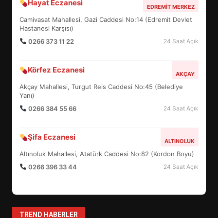
Hayat Eczanesi
BALIKESİR MÜZELERİNDE SÜRE
EDREMIT MERKEZ
UZATILDI: NE DEĞİŞTİ?
Camivasat Mahallesi, Gazi Caddesi No:14 (Edremit Devlet
5
Hastanesi Karşısı)
0266 373 11 22
24 Saat Açık
BURHANİYE SATRANÇ
Körfez Eczanesi
TURNUVASI KAYITLARI NEYİ
AKÇAY
DEĞİŞTİRİYOR?
Akçay Mahallesi, Turgut Reis Caddesi No:45 (Belediye
6
Yanı)
0266 384 55 66
24 Saat Açık
BURHANİYE BELEDİYESPOR’DA
YENİ YÖNETİM NASIL
Şifa Eczanesi
ALTINOLUK
ŞEKİLLENDİ?
7
Altınoluk Mahallesi, Atatürk Caddesi No:82 (Kordon Boyu)
0266 396 33 44
24 Saat Açık
AYVALIK SU MİRASI İÇİN
HAREKETE GEÇİYOR: GÖZLER
BULUŞMADA
1
TREND HABERLER