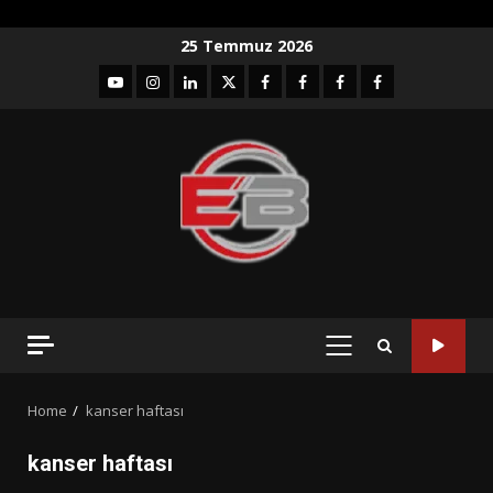
Skip
25 Temmuz 2026
to
YouTube
Instagram
LinkedIn
twitter
facebook-
Facebook-
Facebook-
Facebook-
content
1
2
3
Grup
PRIMARY
MENU
Home
kanser haftası
kanser haftası