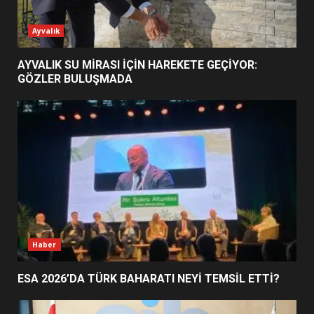
ESA 2026’DA TÜRK BAHARATI
Ayvalık
NEYİ TEMSİL ETTİ?
2
AYVALIK SU MİRASI İÇİN HAREKETE GEÇİYOR:
GÖZLER BULUŞMADA
EİB’DE KRİTİK ATAMA:
SÜRDÜRÜLEBİLİRLİKTE NE
DEĞİŞECEK?
3
EDREMİT’İN GURURU TÜRKİYE
FİNALİNDE NE BAŞARDI?
4
Haber
ESA 2026’DA TÜRK BAHARATI NEYİ TEMSİL ETTİ?
BALIKESİR MÜZELERİNDE SÜRE
UZATILDI: NE DEĞİŞTİ?