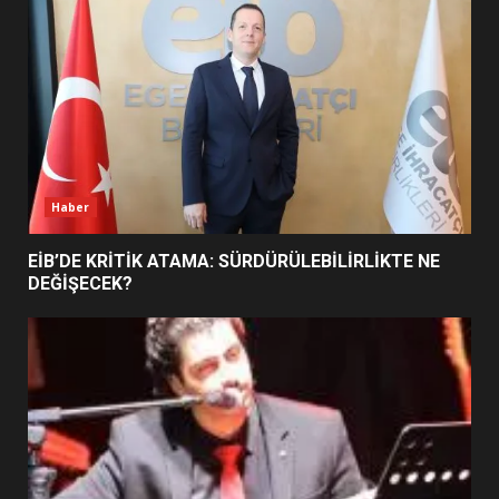
5
BURHANİYE SATRANÇ
TURNUVASI KAYITLARI NEYİ
DEĞİŞTİRİYOR?
6
Haber
BURHANİYE BELEDİYESPOR’DA
YENİ YÖNETİM NASIL
EİB’DE KRİTİK ATAMA: SÜRDÜRÜLEBİLİRLİKTE NE
ŞEKİLLENDİ?
DEĞİŞECEK?
7