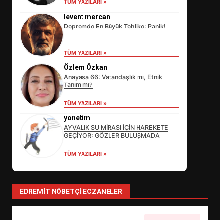
TÜM YAZILARI »
levent mercan
Depremde En Büyük Tehlike: Panik!
TÜM YAZILARI »
Özlem Özkan
Anayasa 66: Vatandaşlık mı, Etnik
Tanım mı?
EİB’DE KRİTİK ATAMA:
TÜM YAZILARI »
SÜRDÜRÜLEBİLİRLİKTE NE
DEĞİŞECEK?
yonetim
3
AYVALIK SU MİRASI İÇİN HAREKETE
GEÇİYOR: GÖZLER BULUŞMADA
TÜM YAZILARI »
EDREMİT’İN GURURU TÜRKİYE
FİNALİNDE NE BAŞARDI?
4
EDREMIT NÖBETÇI ECZANELER