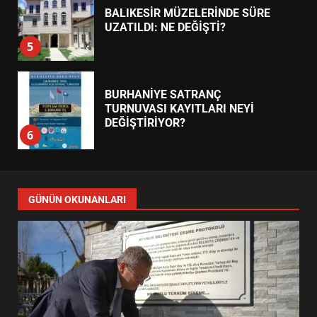
BALIKESİR MÜZELERİNDE SÜRE
UZATILDI: NE DEĞİŞTİ?
5
BURHANİYE SATRANÇ
TURNUVASI KAYITLARI NEYİ
DEĞİŞTİRİYOR?
6
BURHANİYE BELEDİYESPOR’DA
YENİ YÖNETİM NASIL
GÜNÜN OKUNANLARI
ŞEKİLLENDİ?
7
AYVALIK SU MİRASI İÇİN
HAREKETE GEÇİYOR: GÖZLER
BULUŞMADA
1