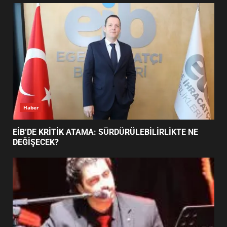
UZATILDI: NE DEĞİŞTİ?
5
BURHANİYE SATRANÇ
TURNUVASI KAYITLARI NEYİ
DEĞİŞTİRİYOR?
6
Haber
BURHANİYE BELEDİYESPOR’DA
YENİ YÖNETİM NASIL
EİB’DE KRİTİK ATAMA: SÜRDÜRÜLEBİLİRLİKTE NE
ŞEKİLLENDİ?
DEĞİŞECEK?
7