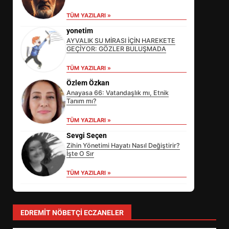
TÜM YAZILARI »
yonetim
AYVALIK SU MİRASI İÇİN HAREKETE
GEÇİYOR: GÖZLER BULUŞMADA
TÜM YAZILARI »
Özlem Özkan
Anayasa 66: Vatandaşlık mı, Etnik
Tanım mı?
EİB’DE KRİTİK ATAMA:
TÜM YAZILARI »
SÜRDÜRÜLEBİLİRLİKTE NE
Sevgi Seçen
DEĞİŞECEK?
3
Zihin Yönetimi Hayatı Nasıl Değiştirir?
İşte O Sır
TÜM YAZILARI »
EDREMİT’İN GURURU TÜRKİYE
FİNALİNDE NE BAŞARDI?
4
EDREMIT NÖBETÇI ECZANELER