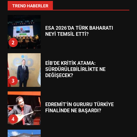
1
TREND HABERLER
ESA 2026’DA TÜRK BAHARATI
NEYİ TEMSİL ETTİ?
2
EİB’DE KRİTİK ATAMA:
SÜRDÜRÜLEBİLİRLİKTE NE
DEĞİŞECEK?
3
EDREMİT’İN GURURU TÜRKİYE
FİNALİNDE NE BAŞARDI?
4