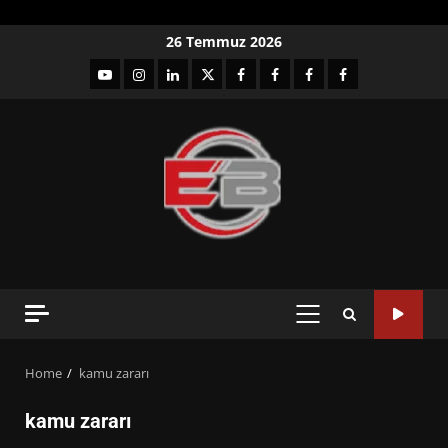
Skip
26 Temmuz 2026
to
YouTube
Instagram
LinkedIn
twitter
facebook-
Facebook-
Facebook-
Facebook-
content
1
2
3
Grup
PRIMARY
MENU
Home
kamu zararı
kamu zararı