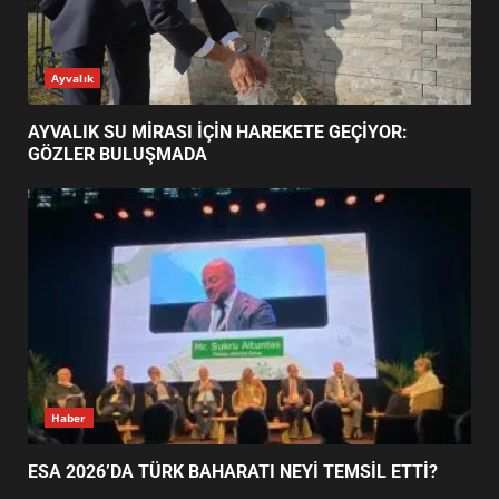
ESA 2026’DA TÜRK BAHARATI
Ayvalık
NEYİ TEMSİL ETTİ?
2
AYVALIK SU MİRASI İÇİN HAREKETE GEÇİYOR:
GÖZLER BULUŞMADA
EİB’DE KRİTİK ATAMA:
SÜRDÜRÜLEBİLİRLİKTE NE
DEĞİŞECEK?
3
EDREMİT’İN GURURU TÜRKİYE
FİNALİNDE NE BAŞARDI?
4
Haber
ESA 2026’DA TÜRK BAHARATI NEYİ TEMSİL ETTİ?
BALIKESİR MÜZELERİNDE SÜRE