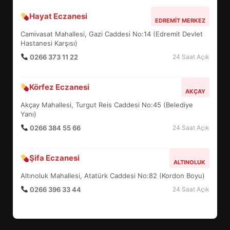
Hayat Eczanesi
BALIKESİR MÜZELERİNDE SÜRE
EDREMIT MERKEZ
UZATILDI: NE DEĞİŞTİ?
Camivasat Mahallesi, Gazi Caddesi No:14 (Edremit Devlet
5
Hastanesi Karşısı)
0266 373 11 22
24 Saat Açık
BURHANİYE SATRANÇ
Körfez Eczanesi
TURNUVASI KAYITLARI NEYİ
AKÇAY
DEĞİŞTİRİYOR?
Akçay Mahallesi, Turgut Reis Caddesi No:45 (Belediye
6
Yanı)
0266 384 55 66
24 Saat Açık
BURHANİYE BELEDİYESPOR’DA
YENİ YÖNETİM NASIL
Şifa Eczanesi
ALTINOLUK
ŞEKİLLENDİ?
7
Altınoluk Mahallesi, Atatürk Caddesi No:82 (Kordon Boyu)
0266 396 33 44
24 Saat Açık
AYVALIK SU MİRASI İÇİN
HAREKETE GEÇİYOR: GÖZLER
BULUŞMADA