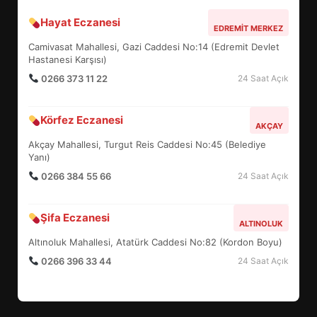
Hayat Eczanesi
BALIKESİR MÜZELERİNDE SÜRE
EDREMIT MERKEZ
UZATILDI: NE DEĞİŞTİ?
Camivasat Mahallesi, Gazi Caddesi No:14 (Edremit Devlet
5
Hastanesi Karşısı)
0266 373 11 22
24 Saat Açık
BURHANİYE SATRANÇ
Körfez Eczanesi
TURNUVASI KAYITLARI NEYİ
AKÇAY
DEĞİŞTİRİYOR?
Akçay Mahallesi, Turgut Reis Caddesi No:45 (Belediye
6
Yanı)
0266 384 55 66
24 Saat Açık
BURHANİYE BELEDİYESPOR’DA
YENİ YÖNETİM NASIL
Şifa Eczanesi
ALTINOLUK
ŞEKİLLENDİ?
7
Altınoluk Mahallesi, Atatürk Caddesi No:82 (Kordon Boyu)
0266 396 33 44
24 Saat Açık
AYVALIK SU MİRASI İÇİN
HAREKETE GEÇİYOR: GÖZLER
BULUŞMADA