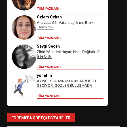
TÜM YAZILARI »
Özlem Özkan
Anayasa 66: Vatandaşlık mı, Etnik
Tanım mı?
TÜM YAZILARI »
Sevgi Seçen
Zihin Yönetimi Hayatı Nasıl Değiştirir?
İşte O Sır
EİB’DE KRİTİK ATAMA:
TÜM YAZILARI »
SÜRDÜRÜLEBİLİRLİKTE NE
DEĞİŞECEK?
yonetim
3
AYVALIK SU MİRASI İÇİN HAREKETE
GEÇİYOR: GÖZLER BULUŞMADA
TÜM YAZILARI »
EDREMİT’İN GURURU TÜRKİYE
FİNALİNDE NE BAŞARDI?
4
EDREMIT NÖBETÇI ECZANELER