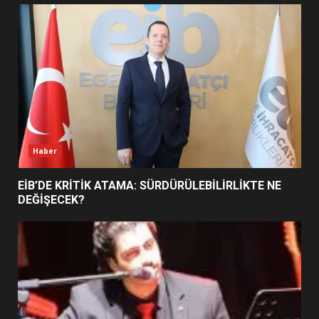
UZATILDI: NE DEĞİŞTİ?
5
BURHANİYE SATRANÇ
TURNUVASI KAYITLARI NEYİ
DEĞİŞTİRİYOR?
6
Haber
BURHANİYE BELEDİYESPOR’DA
YENİ YÖNETİM NASIL
EİB’DE KRİTİK ATAMA: SÜRDÜRÜLEBİLİRLİKTE NE
ŞEKİLLENDİ?
DEĞİŞECEK?
7