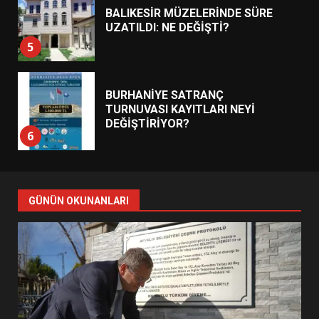
BALIKESİR MÜZELERİNDE SÜRE
UZATILDI: NE DEĞİŞTİ?
5
BURHANİYE SATRANÇ
TURNUVASI KAYITLARI NEYİ
DEĞİŞTİRİYOR?
6
BURHANİYE BELEDİYESPOR’DA
YENİ YÖNETİM NASIL
GÜNÜN OKUNANLARI
ŞEKİLLENDİ?
7
AYVALIK SU MİRASI İÇİN
HAREKETE GEÇİYOR: GÖZLER
BULUŞMADA
1