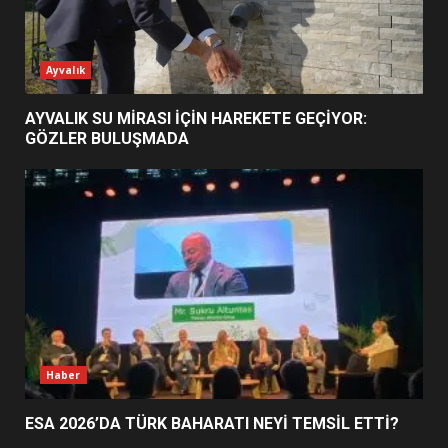
ESA 2026’DA TÜRK BAHARATI
Ayvalık
NEYİ TEMSİL ETTİ?
2
AYVALIK SU MİRASI İÇİN HAREKETE GEÇİYOR:
GÖZLER BULUŞMADA
EİB’DE KRİTİK ATAMA:
SÜRDÜRÜLEBİLİRLİKTE NE
DEĞİŞECEK?
3
EDREMİT’İN GURURU TÜRKİYE
FİNALİNDE NE BAŞARDI?
4
Haber
ESA 2026’DA TÜRK BAHARATI NEYİ TEMSİL ETTİ?
BALIKESİR MÜZELERİNDE SÜRE