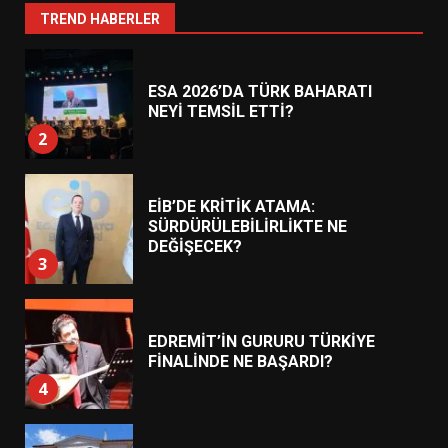
1
TREND HABERLER
ESA 2026’DA TÜRK BAHARATI
NEYİ TEMSİL ETTİ?
2
EİB’DE KRİTİK ATAMA:
SÜRDÜRÜLEBİLİRLİKTE NE
DEĞİŞECEK?
3
EDREMİT’İN GURURU TÜRKİYE
FİNALİNDE NE BAŞARDI?
4