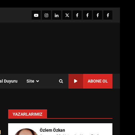
YouTube
Instagram
LinkedIn
twitter
facebook-
Facebook-
Facebook-
Facebook-
1
2
3
Grup
al Duyuru
Site
ABONE OL
YAZARLARIMIZ
Özlem Özkan