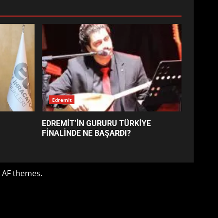
EDREMİT’İN GURURU TÜRKİYE
FİNALİNDE NE BAŞARDI?
4
BALIKESİR MÜZELERİNDE
SÜRE UZATILDI: NE DEĞİŞTİ?
5
BURHANİYE SATRANÇ
TURNUVASI KAYITLARI NEYİ
DEĞİŞTİRİYOR?
6
BURHANİYE