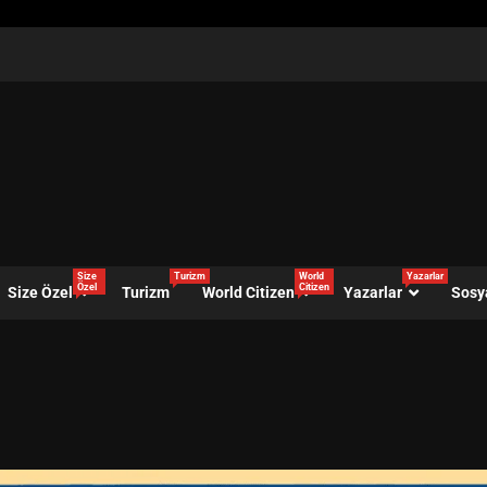
Size
Turizm
World
Yazarlar
Özel
Citizen
Size Özel
Turizm
World Citizen
Yazarlar
Sosy