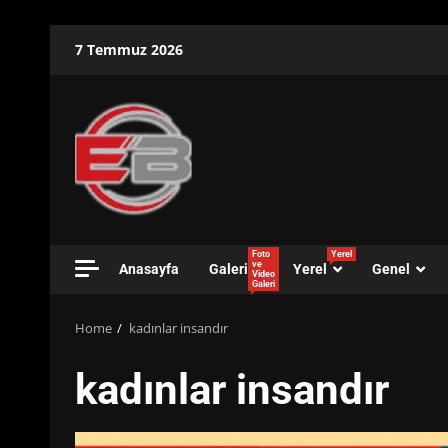
Skip
7 Temmuz 2026
to
content
Foto
Yerel
ve
Anasayfa
Galeri
Yerel
Genel
Video
Galeri
Home
kadınlar insandır
kadınlar insandır