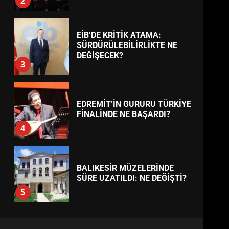
BURHANİYE
BELEDİYESPOR’DA YENİ
YÖNETİM NASIL ŞEKİLLENDİ?
7
TREND HABERLER
AYVALIK SU MİRASI İÇİN
HAREKETE GEÇİYOR: GÖZLER
BULUŞMADA
1
ESA 2026’DA TÜRK BAHARATI
NEYİ TEMSİL ETTİ?
2
EİB’DE KRİTİK ATAMA:
SÜRDÜRÜLEBİLİRLİKTE NE
DEĞİŞECEK?
3