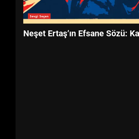
Sevgi Seçen
Neşet Ertaş’ın Efsane Sözü: Ka