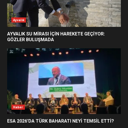
ESA 2026’DA TÜRK BAHARATI
Ayvalık
NEYİ TEMSİL ETTİ?
2
AYVALIK SU MİRASI İÇİN HAREKETE GEÇİYOR:
GÖZLER BULUŞMADA
EİB’DE KRİTİK ATAMA:
SÜRDÜRÜLEBİLİRLİKTE NE
DEĞİŞECEK?
3
EDREMİT’İN GURURU TÜRKİYE
FİNALİNDE NE BAŞARDI?
4
Haber
ESA 2026’DA TÜRK BAHARATI NEYİ TEMSİL ETTİ?
BALIKESİR MÜZELERİNDE SÜRE