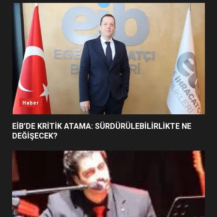
UZATILDI: NE DEĞİŞTİ?
5
BURHANİYE SATRANÇ
TURNUVASI KAYITLARI NEYİ
DEĞİŞTİRİYOR?
6
Haber
BURHANİYE BELEDİYESPOR’DA
YENİ YÖNETİM NASIL
EİB’DE KRİTİK ATAMA: SÜRDÜRÜLEBİLİRLİKTE NE
ŞEKİLLENDİ?
DEĞİŞECEK?
7