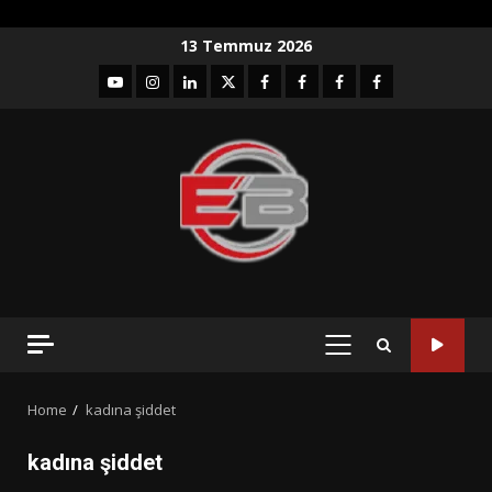
Skip
13 Temmuz 2026
to
YouTube
Instagram
LinkedIn
twitter
facebook-
Facebook-
Facebook-
Facebook-
content
1
2
3
Grup
PRIMARY
MENU
Home
kadına şiddet
kadına şiddet