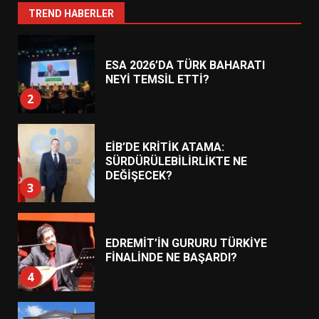
1
TREND HABERLER
ESA 2026’DA TÜRK BAHARATI
NEYİ TEMSİL ETTİ?
2
EİB’DE KRİTİK ATAMA:
SÜRDÜRÜLEBİLİRLİKTE NE
DEĞİŞECEK?
3
EDREMİT’İN GURURU TÜRKİYE
FİNALİNDE NE BAŞARDI?
4