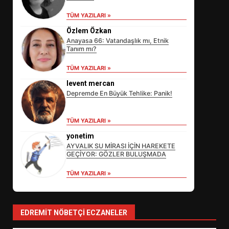
TÜM YAZILARI »
Özlem Özkan
Anayasa 66: Vatandaşlık mı, Etnik
Tanım mı?
TÜM YAZILARI »
levent mercan
Depremde En Büyük Tehlike: Panik!
EİB’DE KRİTİK ATAMA:
TÜM YAZILARI »
SÜRDÜRÜLEBİLİRLİKTE NE
DEĞİŞECEK?
yonetim
3
AYVALIK SU MİRASI İÇİN HAREKETE
GEÇİYOR: GÖZLER BULUŞMADA
TÜM YAZILARI »
EDREMİT’İN GURURU TÜRKİYE
FİNALİNDE NE BAŞARDI?
4
EDREMIT NÖBETÇI ECZANELER