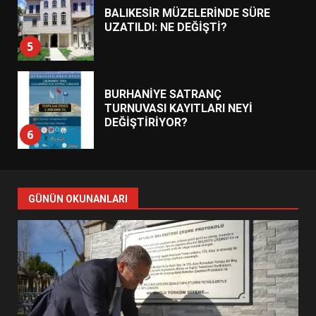
BALIKESİR MÜZELERİNDE SÜRE
UZATILDI: NE DEĞİŞTİ?
5
BURHANİYE SATRANÇ
TURNUVASI KAYITLARI NEYİ
DEĞİŞTİRİYOR?
6
BURHANİYE BELEDİYESPOR’DA
YENİ YÖNETİM NASIL
GÜNÜN OKUNANLARI
ŞEKİLLENDİ?
7
AYVALIK SU MİRASI İÇİN
HAREKETE GEÇİYOR: GÖZLER
BULUŞMADA
1