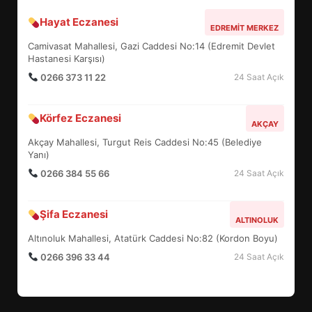
Hayat Eczanesi
BALIKESİR MÜZELERİNDE SÜRE
EDREMIT MERKEZ
UZATILDI: NE DEĞİŞTİ?
Camivasat Mahallesi, Gazi Caddesi No:14 (Edremit Devlet
5
Hastanesi Karşısı)
0266 373 11 22
24 Saat Açık
BURHANİYE SATRANÇ
Körfez Eczanesi
TURNUVASI KAYITLARI NEYİ
AKÇAY
DEĞİŞTİRİYOR?
Akçay Mahallesi, Turgut Reis Caddesi No:45 (Belediye
6
Yanı)
0266 384 55 66
24 Saat Açık
BURHANİYE BELEDİYESPOR’DA
YENİ YÖNETİM NASIL
Şifa Eczanesi
ALTINOLUK
ŞEKİLLENDİ?
7
Altınoluk Mahallesi, Atatürk Caddesi No:82 (Kordon Boyu)
0266 396 33 44
24 Saat Açık
AYVALIK SU MİRASI İÇİN
HAREKETE GEÇİYOR: GÖZLER
BULUŞMADA