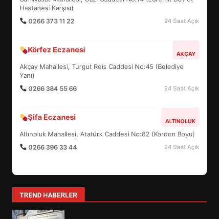
4
Hastanesi Karşısı)
0266 373 11 22
24 Saat Açık
BALIKESİR MÜZELERİNDE SÜRE
Körfez Eczanesi
AKÇAY
UZATILDI: NE DEĞİŞTİ?
Akçay Mahallesi, Turgut Reis Caddesi No:45 (Belediye
5
Yanı)
0266 384 55 66
24 Saat Açık
BURHANİYE SATRANÇ
TURNUVASI KAYITLARI NEYİ
Şifa Eczanesi
ALTINOLUK
DEĞİŞTİRİYOR?
6
Altınoluk Mahallesi, Atatürk Caddesi No:82 (Kordon Boyu)
0266 396 33 44
24 Saat Açık
BURHANİYE BELEDİYESPOR’DA
YENİ YÖNETİM NASIL
ŞEKİLLENDİ?
7
TREND HABERLER