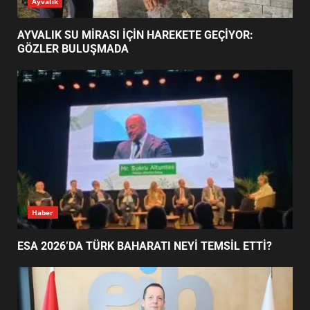
Ayvalık
HAREKETE GEÇİYOR: GÖZLER
BULUŞMADA
1
AYVALIK SU MİRASI İÇİN HAREKETE GEÇİYOR:
GÖZLER BULUŞMADA
ESA 2026’DA TÜRK BAHARATI
NEYİ TEMSİL ETTİ?
2
EİB’DE KRİTİK ATAMA:
SÜRDÜRÜLEBİLİRLİKTE NE
DEĞİŞECEK?
3
Haber
ESA 2026’DA TÜRK BAHARATI NEYİ TEMSİL ETTİ?
EDREMİT’İN GURURU TÜRKİYE
FİNALİNDE NE BAŞARDI?
4