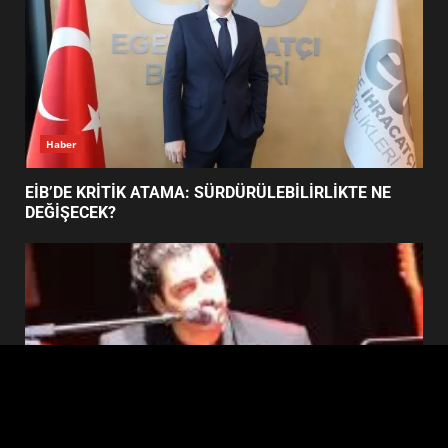
BALIKESİR MÜZELERİNDE SÜRE
UZATILDI: NE DEĞİŞTİ?
5
Haber
BURHANİYE SATRANÇ
TURNUVASI KAYITLARI NEYİ
EİB’DE KRİTİK ATAMA: SÜRDÜRÜLEBİLİRLİKTE NE
DEĞİŞTİRİYOR?
DEĞİŞECEK?
6
BURHANİYE BELEDİYESPOR’DA
YENİ YÖNETİM NASIL
ŞEKİLLENDİ?
7