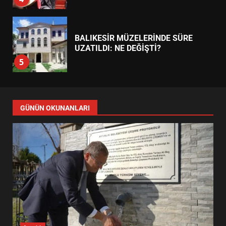
BALIKESİR MÜZELERİNDE SÜRE
UZATILDI: NE DEĞİŞTİ?
5
BURHANİYE SATRANÇ
TURNUVASI KAYITLARI NEYİ
GÜNÜN OKUNANLARI
DEĞİŞTİRİYOR?
6
BURHANİYE BELEDİYESPOR’DA
YENİ YÖNETİM NASIL
ŞEKİLLENDİ?
7
AYVALIK SU MİRASI İÇİN