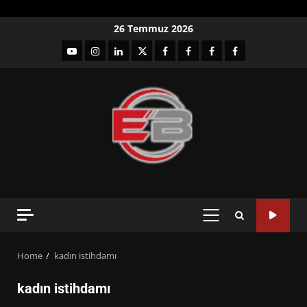
Skip
26 Temmuz 2026
to
YouTube
Instagram
LinkedIn
twitter
facebook-
Facebook-
Facebook-
Facebook-
content
1
2
3
Grup
PRIMARY
MENU
Home
kadın istihdamı
kadın istihdamı