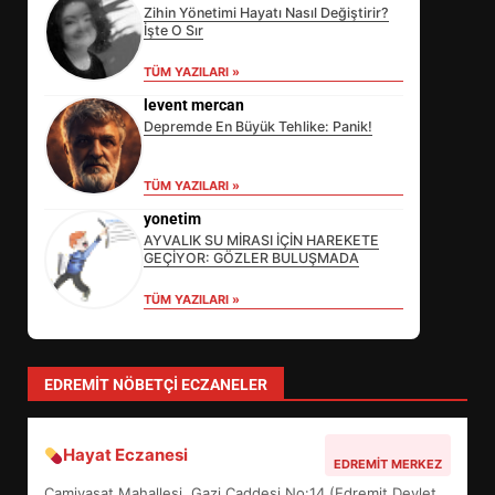
Zihin Yönetimi Hayatı Nasıl Değiştirir?
İşte O Sır
TÜM YAZILARI »
levent mercan
Depremde En Büyük Tehlike: Panik!
TÜM YAZILARI »
yonetim
AYVALIK SU MİRASI İÇİN HAREKETE
GEÇİYOR: GÖZLER BULUŞMADA
TÜM YAZILARI »
EİB’DE KRİTİK ATAMA:
SÜRDÜRÜLEBİLİRLİKTE NE
DEĞİŞECEK?
3
EDREMIT NÖBETÇI ECZANELER
Hayat Eczanesi
EDREMİT’İN GURURU TÜRKİYE
EDREMIT MERKEZ
FİNALİNDE NE BAŞARDI?
Camivasat Mahallesi, Gazi Caddesi No:14 (Edremit Devlet