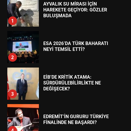
AYVALIK SU MİRASI İÇİN
HAREKETE GEÇİYOR: GÖZLER
BULUŞMADA
1
ESA 2026’DA TÜRK BAHARATI
NEYİ TEMSİL ETTİ?
2
EİB’DE KRİTİK ATAMA:
SÜRDÜRÜLEBİLİRLİKTE NE
DEĞİŞECEK?
3
EDREMİT’İN GURURU TÜRKİYE
FİNALİNDE NE BAŞARDI?
4