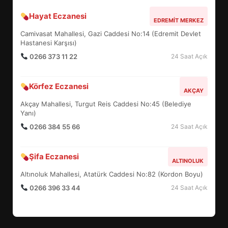
Hayat Eczanesi
BALIKESİR MÜZELERİNDE SÜRE
EDREMIT MERKEZ
UZATILDI: NE DEĞİŞTİ?
Camivasat Mahallesi, Gazi Caddesi No:14 (Edremit Devlet
5
Hastanesi Karşısı)
0266 373 11 22
24 Saat Açık
BURHANİYE SATRANÇ
Körfez Eczanesi
TURNUVASI KAYITLARI NEYİ
AKÇAY
DEĞİŞTİRİYOR?
Akçay Mahallesi, Turgut Reis Caddesi No:45 (Belediye
6
Yanı)
0266 384 55 66
24 Saat Açık
BURHANİYE BELEDİYESPOR’DA
YENİ YÖNETİM NASIL
Şifa Eczanesi
ALTINOLUK
ŞEKİLLENDİ?
7
Altınoluk Mahallesi, Atatürk Caddesi No:82 (Kordon Boyu)
0266 396 33 44
24 Saat Açık
AYVALIK SU MİRASI İÇİN
HAREKETE GEÇİYOR: GÖZLER
BULUŞMADA