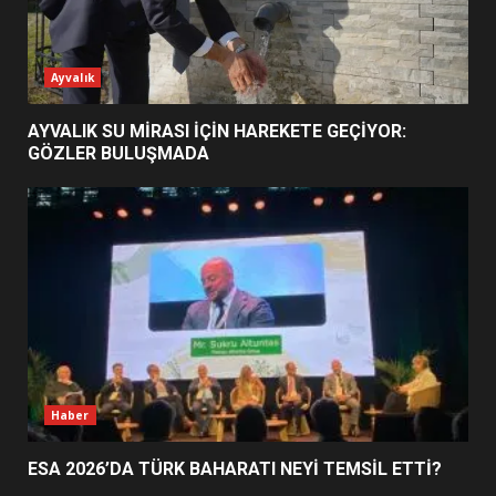
ESA 2026’DA TÜRK BAHARATI
Ayvalık
NEYİ TEMSİL ETTİ?
2
AYVALIK SU MİRASI İÇİN HAREKETE GEÇİYOR:
GÖZLER BULUŞMADA
EİB’DE KRİTİK ATAMA:
SÜRDÜRÜLEBİLİRLİKTE NE
DEĞİŞECEK?
3
EDREMİT’İN GURURU TÜRKİYE
FİNALİNDE NE BAŞARDI?
4
Haber
ESA 2026’DA TÜRK BAHARATI NEYİ TEMSİL ETTİ?
BALIKESİR MÜZELERİNDE SÜRE