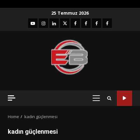
Skip
25 Temmuz 2026
to
YouTube
Instagram
LinkedIn
twitter
facebook-
Facebook-
Facebook-
Facebook-
content
1
2
3
Grup
PRIMARY
MENU
Home
kadın güçlenmesi
kadın güçlenmesi