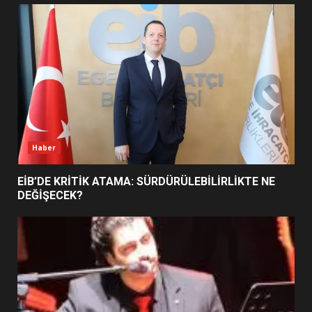
UZATILDI: NE DEĞİŞTİ?
5
BURHANİYE SATRANÇ
TURNUVASI KAYITLARI NEYİ
DEĞİŞTİRİYOR?
6
Haber
BURHANİYE BELEDİYESPOR’DA
YENİ YÖNETİM NASIL
EİB’DE KRİTİK ATAMA: SÜRDÜRÜLEBİLİRLİKTE NE
ŞEKİLLENDİ?
DEĞİŞECEK?
7