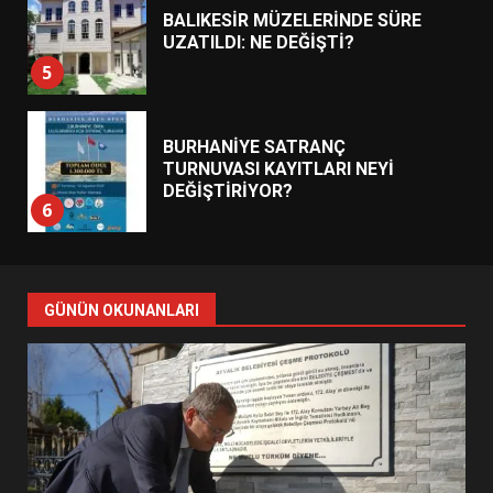
BALIKESİR MÜZELERİNDE SÜRE
UZATILDI: NE DEĞİŞTİ?
5
BURHANİYE SATRANÇ
TURNUVASI KAYITLARI NEYİ
DEĞİŞTİRİYOR?
6
BURHANİYE BELEDİYESPOR’DA
YENİ YÖNETİM NASIL
GÜNÜN OKUNANLARI
ŞEKİLLENDİ?
7
AYVALIK SU MİRASI İÇİN
HAREKETE GEÇİYOR: GÖZLER
BULUŞMADA
1