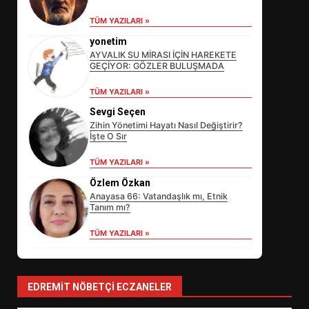
TÜM YAZILARI »
yonetim
AYVALIK SU MİRASI İÇİN HAREKETE
GEÇİYOR: GÖZLER BULUŞMADA
TÜM YAZILARI »
Sevgi Seçen
Zihin Yönetimi Hayatı Nasıl Değiştirir?
İşte O Sır
EİB’DE KRİTİK ATAMA:
TÜM YAZILARI »
SÜRDÜRÜLEBİLİRLİKTE NE
Özlem Özkan
DEĞİŞECEK?
3
Anayasa 66: Vatandaşlık mı, Etnik
Tanım mı?
TÜM YAZILARI »
EDREMİT’İN GURURU TÜRKİYE
FİNALİNDE NE BAŞARDI?
4
EDREMIT NÖBETÇI ECZANELER