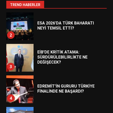
1
TREND HABERLER
ESA 2026’DA TÜRK BAHARATI
NEYİ TEMSİL ETTİ?
2
EİB’DE KRİTİK ATAMA:
SÜRDÜRÜLEBİLİRLİKTE NE
DEĞİŞECEK?
3
EDREMİT’İN GURURU TÜRKİYE
FİNALİNDE NE BAŞARDI?
4