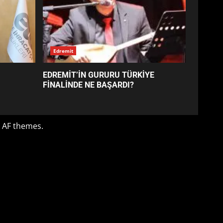
EDREMİT’İN GURURU TÜRKİYE
FİNALİNDE NE BAŞARDI?
4
BALIKESİR MÜZELERİNDE
SÜRE UZATILDI: NE DEĞİŞTİ?
5
BURHANİYE SATRANÇ
TURNUVASI KAYITLARI NEYİ
DEĞİŞTİRİYOR?
6
BURHANİYE