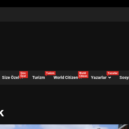
Size
Turizm
World
Yazarlar
Özel
Citizen
Size Özel
Turizm
World Citizen
Yazarlar
Sosy
k