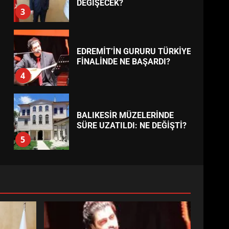
BURHANİYE
BELEDİYESPOR’DA YENİ
YÖNETİM NASIL ŞEKİLLENDİ?
7
TREND HABERLER
AYVALIK SU MİRASI İÇİN
HAREKETE GEÇİYOR: GÖZLER
BULUŞMADA
1
ESA 2026’DA TÜRK BAHARATI
NEYİ TEMSİL ETTİ?
2
EİB’DE KRİTİK ATAMA:
SÜRDÜRÜLEBİLİRLİKTE NE
DEĞİŞECEK?
3