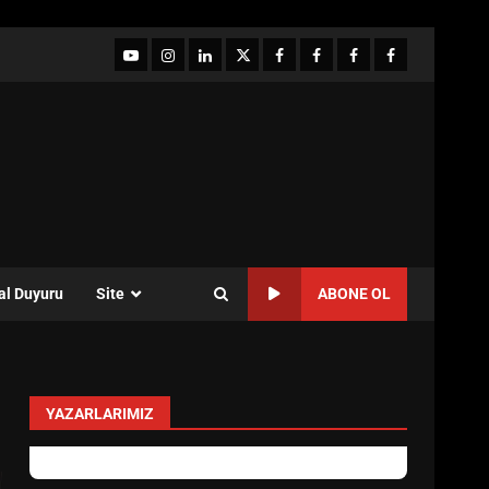
YouTube
Instagram
LinkedIn
twitter
facebook-
Facebook-
Facebook-
Facebook-
1
2
3
Grup
al Duyuru
Site
ABONE OL
YAZARLARIMIZ
Özlem Özkan