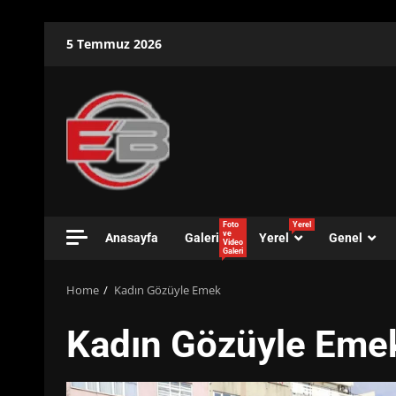
Skip
5 Temmuz 2026
to
content
Foto
Yerel
ve
Anasayfa
Galeri
Yerel
Genel
Video
Galeri
Home
Kadın Gözüyle Emek
Kadın Gözüyle Eme