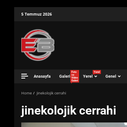
Skip
5 Temmuz 2026
to
content
Foto
Yerel
ve
Anasayfa
Galeri
Yerel
Genel
Video
Galeri
Home
jinekolojik cerrahi
jinekolojik cerrahi