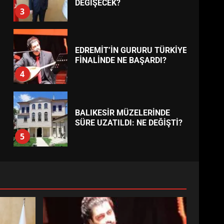
AYVALIK SU MİRASI İÇİN
HAREKETE GEÇİYOR: GÖZLER
BULUŞMADA
1
ESA 2026’DA TÜRK BAHARATI
NEYİ TEMSİL ETTİ?
2
EİB’DE KRİTİK ATAMA:
SÜRDÜRÜLEBİLİRLİKTE NE
DEĞİŞECEK?
3
EDREMİT’İN GURURU TÜRKİYE
FİNALİNDE NE BAŞARDI?