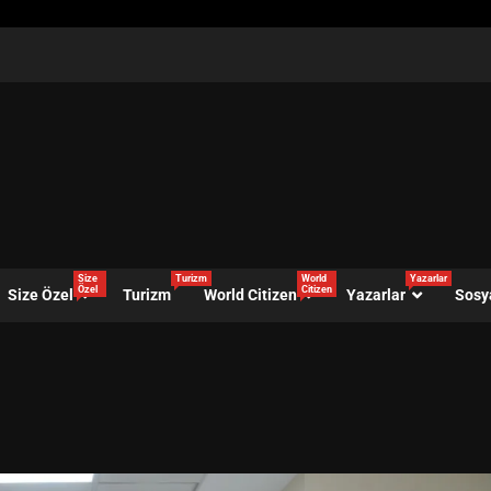
Size
Turizm
World
Yazarlar
Özel
Citizen
Size Özel
Turizm
World Citizen
Yazarlar
Sosy