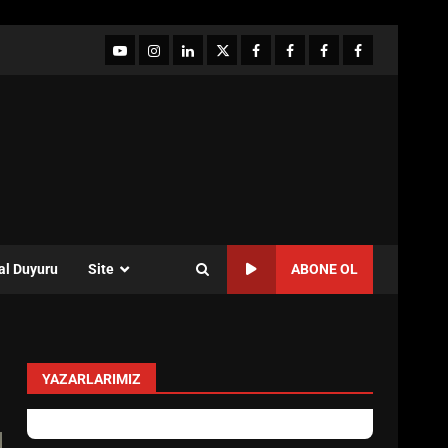
YouTube
Instagram
LinkedIn
twitter
facebook-
Facebook-
Facebook-
Facebook-
1
2
3
Grup
al Duyuru
Site
ABONE OL
YAZARLARIMIZ
Özlem Özkan