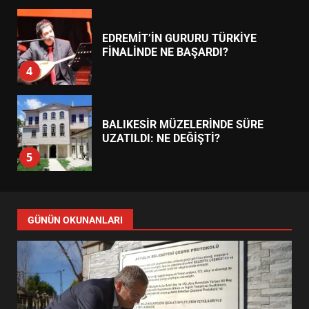
EDREMİT’İN GURURU TÜRKİYE
FİNALİNDE NE BAŞARDI?
4
BALIKESİR MÜZELERİNDE SÜRE
UZATILDI: NE DEĞİŞTİ?
5
BURHANİYE SATRANÇ
TURNUVASI KAYITLARI NEYİ
GÜNÜN OKUNANLARI
DEĞİŞTİRİYOR?
6
BURHANİYE BELEDİYESPOR’DA
YENİ YÖNETİM NASIL