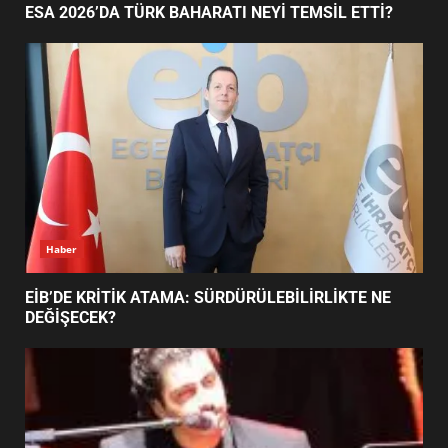
ESA 2026’DA TÜRK BAHARATI NEYİ TEMSİL ETTİ?
EDREMİT’İN GURURU TÜRKİYE
FİNALİNDE NE BAŞARDI?
4
BALIKESİR MÜZELERİNDE SÜRE
UZATILDI: NE DEĞİŞTİ?
5
Haber
BURHANİYE SATRANÇ
TURNUVASI KAYITLARI NEYİ
EİB’DE KRİTİK ATAMA: SÜRDÜRÜLEBİLİRLİKTE NE
DEĞİŞTİRİYOR?
DEĞİŞECEK?
6
BURHANİYE BELEDİYESPOR’DA
YENİ YÖNETİM NASIL
ŞEKİLLENDİ?