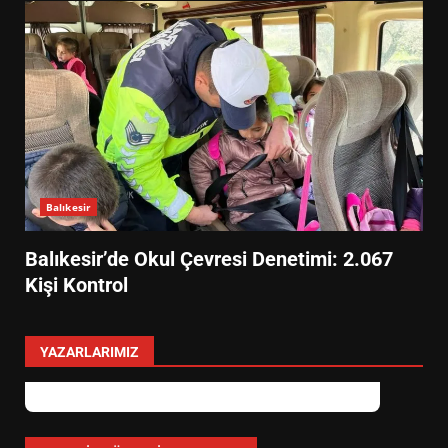
Balıkesir
Balıkesir’de Okul Çevresi Denetimi: 2.067
Kişi Kontrol
YAZARLARIMIZ
EİB’DE KRİTİK ATAMA:
SÜRDÜRÜLEBİLİRLİKTE NE
DEĞİŞECEK?
3