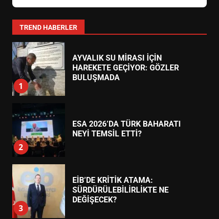
YENİ YÖNETİM NASIL
ŞEKİLLENDİ?
7
TREND HABERLER
AYVALIK SU MİRASI İÇİN
HAREKETE GEÇİYOR: GÖZLER
BULUŞMADA
1
ESA 2026’DA TÜRK BAHARATI
NEYİ TEMSİL ETTİ?
2
EİB’DE KRİTİK ATAMA:
SÜRDÜRÜLEBİLİRLİKTE NE
DEĞİŞECEK?
3