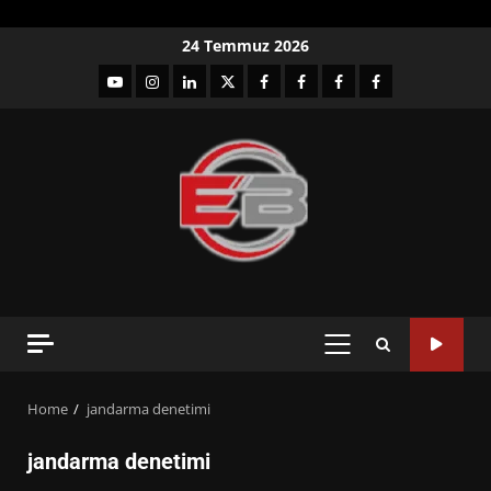
Skip
24 Temmuz 2026
to
YouTube
Instagram
LinkedIn
twitter
facebook-
Facebook-
Facebook-
Facebook-
content
1
2
3
Grup
PRIMARY
MENU
Home
jandarma denetimi
jandarma denetimi