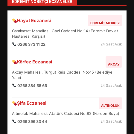
EDREMIT NÖBETÇI ECZANELER
Hayat Eczanesi
EDREMİT’İN GURURU TÜRKİYE
EDREMIT MERKEZ
FİNALİNDE NE BAŞARDI?
Camivasat Mahallesi, Gazi Caddesi No:14 (Edremit Devlet
4
Hastanesi Karşısı)
0266 373 11 22
24 Saat Açık
BALIKESİR MÜZELERİNDE SÜRE
Körfez Eczanesi
AKÇAY
UZATILDI: NE DEĞİŞTİ?
Akçay Mahallesi, Turgut Reis Caddesi No:45 (Belediye
5
Yanı)
0266 384 55 66
24 Saat Açık
BURHANİYE SATRANÇ
TURNUVASI KAYITLARI NEYİ
Şifa Eczanesi
ALTINOLUK
DEĞİŞTİRİYOR?
6
Altınoluk Mahallesi, Atatürk Caddesi No:82 (Kordon Boyu)
0266 396 33 44
24 Saat Açık
BURHANİYE BELEDİYESPOR’DA