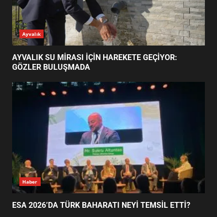
AYVALIK SU MİRASI İÇİN
Ayvalık
HAREKETE GEÇİYOR: GÖZLER
BULUŞMADA
1
AYVALIK SU MİRASI İÇİN HAREKETE GEÇİYOR:
GÖZLER BULUŞMADA
ESA 2026’DA TÜRK BAHARATI
NEYİ TEMSİL ETTİ?
2
EİB’DE KRİTİK ATAMA:
SÜRDÜRÜLEBİLİRLİKTE NE
DEĞİŞECEK?
3
Haber
ESA 2026’DA TÜRK BAHARATI NEYİ TEMSİL ETTİ?
EDREMİT’İN GURURU TÜRKİYE