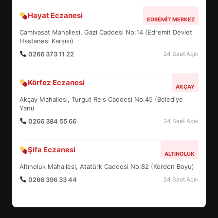
Hayat Eczanesi
EDREMİT’İN GURURU TÜRKİYE
EDREMIT MERKEZ
FİNALİNDE NE BAŞARDI?
Camivasat Mahallesi, Gazi Caddesi No:14 (Edremit Devlet
4
Hastanesi Karşısı)
0266 373 11 22
24 Saat Açık
BALIKESİR MÜZELERİNDE SÜRE
Körfez Eczanesi
AKÇAY
UZATILDI: NE DEĞİŞTİ?
Akçay Mahallesi, Turgut Reis Caddesi No:45 (Belediye
5
Yanı)
0266 384 55 66
24 Saat Açık
BURHANİYE SATRANÇ
TURNUVASI KAYITLARI NEYİ
Şifa Eczanesi
ALTINOLUK
DEĞİŞTİRİYOR?
6
Altınoluk Mahallesi, Atatürk Caddesi No:82 (Kordon Boyu)
0266 396 33 44
24 Saat Açık
BURHANİYE BELEDİYESPOR’DA
YENİ YÖNETİM NASIL
ŞEKİLLENDİ?