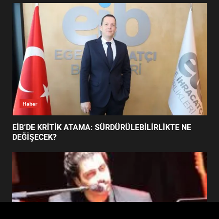
FİNALİNDE NE BAŞARDI?
4
BALIKESİR MÜZELERİNDE SÜRE
UZATILDI: NE DEĞİŞTİ?
5
Haber
BURHANİYE SATRANÇ
TURNUVASI KAYITLARI NEYİ
EİB’DE KRİTİK ATAMA: SÜRDÜRÜLEBİLİRLİKTE NE
DEĞİŞTİRİYOR?
DEĞİŞECEK?
6
BURHANİYE BELEDİYESPOR’DA
YENİ YÖNETİM NASIL
ŞEKİLLENDİ?
7