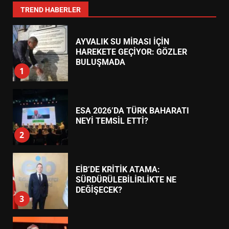
7
TREND HABERLER
AYVALIK SU MİRASI İÇİN
HAREKETE GEÇİYOR: GÖZLER
BULUŞMADA
1
ESA 2026’DA TÜRK BAHARATI
NEYİ TEMSİL ETTİ?
2
EİB’DE KRİTİK ATAMA:
SÜRDÜRÜLEBİLİRLİKTE NE
DEĞİŞECEK?
3