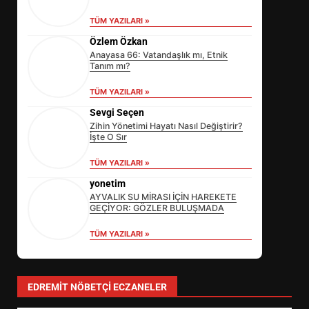
TÜM YAZILARI »
Özlem Özkan
Anayasa 66: Vatandaşlık mı, Etnik
Tanım mı?
TÜM YAZILARI »
Sevgi Seçen
Zihin Yönetimi Hayatı Nasıl Değiştirir?
İşte O Sır
TÜM YAZILARI »
yonetim
AYVALIK SU MİRASI İÇİN HAREKETE
GEÇİYOR: GÖZLER BULUŞMADA
TÜM YAZILARI »
EİB’DE KRİTİK ATAMA:
SÜRDÜRÜLEBİLİRLİKTE NE
DEĞİŞECEK?
3
EDREMIT NÖBETÇI ECZANELER