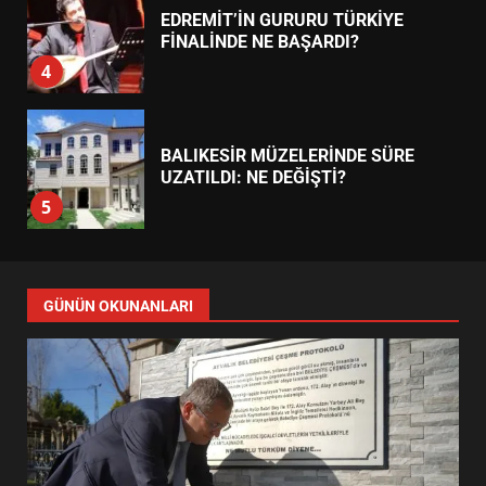
EDREMİT’İN GURURU TÜRKİYE
FİNALİNDE NE BAŞARDI?
4
BALIKESİR MÜZELERİNDE SÜRE
UZATILDI: NE DEĞİŞTİ?
5
BURHANİYE SATRANÇ
TURNUVASI KAYITLARI NEYİ
GÜNÜN OKUNANLARI
DEĞİŞTİRİYOR?
6
BURHANİYE BELEDİYESPOR’DA
YENİ YÖNETİM NASIL
ŞEKİLLENDİ?
7