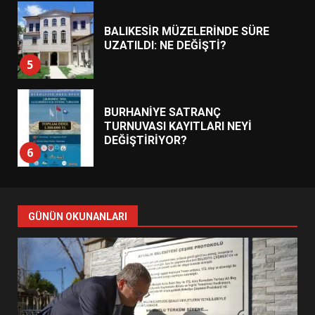
BALIKESİR MÜZELERİNDE SÜRE
UZATILDI: NE DEĞİŞTİ?
5
BURHANİYE SATRANÇ
TURNUVASI KAYITLARI NEYİ
DEĞİŞTİRİYOR?
6
BURHANİYE BELEDİYESPOR’DA
YENİ YÖNETİM NASIL
GÜNÜN OKUNANLARI
ŞEKİLLENDİ?
7
AYVALIK SU MİRASI İÇİN
HAREKETE GEÇİYOR: GÖZLER