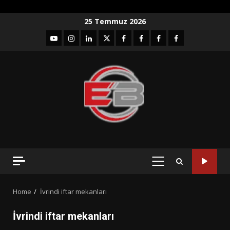
Skip
25 Temmuz 2026
to
YouTube
Instagram
LinkedIn
twitter
facebook-
Facebook-
Facebook-
Facebook-
content
1
2
3
Grup
PRIMARY
MENU
Home
İvrindi iftar mekanları
İvrindi iftar mekanları