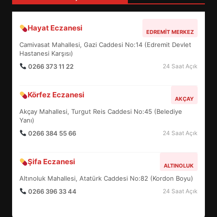
Hayat Eczanesi
BALIKESİR MÜZELERİNDE SÜRE
EDREMIT MERKEZ
UZATILDI: NE DEĞİŞTİ?
Camivasat Mahallesi, Gazi Caddesi No:14 (Edremit Devlet
5
Hastanesi Karşısı)
0266 373 11 22
24 Saat Açık
BURHANİYE SATRANÇ
Körfez Eczanesi
TURNUVASI KAYITLARI NEYİ
AKÇAY
DEĞİŞTİRİYOR?
Akçay Mahallesi, Turgut Reis Caddesi No:45 (Belediye
6
Yanı)
0266 384 55 66
24 Saat Açık
BURHANİYE BELEDİYESPOR’DA
YENİ YÖNETİM NASIL
Şifa Eczanesi
ALTINOLUK
ŞEKİLLENDİ?
7
Altınoluk Mahallesi, Atatürk Caddesi No:82 (Kordon Boyu)
0266 396 33 44
24 Saat Açık
AYVALIK SU MİRASI İÇİN