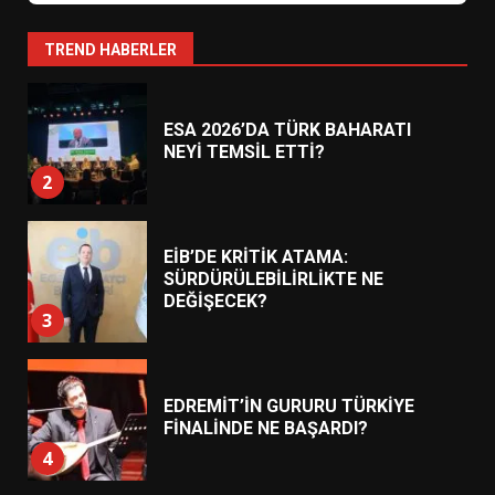
HAREKETE GEÇİYOR: GÖZLER
BULUŞMADA
1
TREND HABERLER
ESA 2026’DA TÜRK BAHARATI
NEYİ TEMSİL ETTİ?
2
EİB’DE KRİTİK ATAMA:
SÜRDÜRÜLEBİLİRLİKTE NE
DEĞİŞECEK?
3
EDREMİT’İN GURURU TÜRKİYE
FİNALİNDE NE BAŞARDI?
4