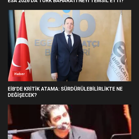
ESA 2026’DA TÜRK BAHARATI NEYİ TEMSİL ETTİ?
BALIKESİR MÜZELERİNDE SÜRE
UZATILDI: NE DEĞİŞTİ?
5
BURHANİYE SATRANÇ
TURNUVASI KAYITLARI NEYİ
DEĞİŞTİRİYOR?
6
Haber
BURHANİYE BELEDİYESPOR’DA
YENİ YÖNETİM NASIL
EİB’DE KRİTİK ATAMA: SÜRDÜRÜLEBİLİRLİKTE NE
ŞEKİLLENDİ?
DEĞİŞECEK?
7