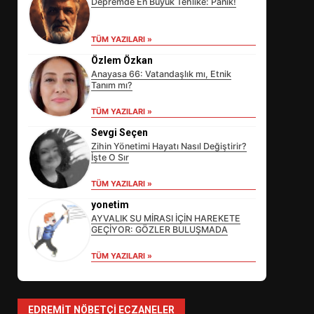
Depremde En Büyük Tehlike: Panik!
TÜM YAZILARI »
Özlem Özkan
Anayasa 66: Vatandaşlık mı, Etnik
Tanım mı?
TÜM YAZILARI »
Sevgi Seçen
Zihin Yönetimi Hayatı Nasıl Değiştirir?
İşte O Sır
EİB’DE KRİTİK ATAMA:
TÜM YAZILARI »
SÜRDÜRÜLEBİLİRLİKTE NE
DEĞİŞECEK?
yonetim
3
AYVALIK SU MİRASI İÇİN HAREKETE
GEÇİYOR: GÖZLER BULUŞMADA
TÜM YAZILARI »
EDREMİT’İN GURURU TÜRKİYE
FİNALİNDE NE BAŞARDI?
4
EDREMIT NÖBETÇI ECZANELER