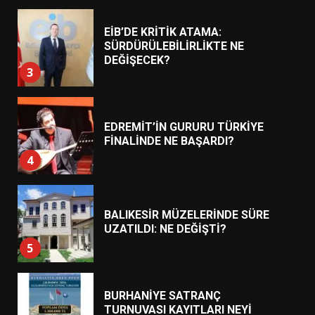
EİB’DE KRİTİK ATAMA:
SÜRDÜRÜLEBİLİRLİKTE NE
DEĞİŞECEK?
3
EDREMİT’İN GURURU TÜRKİYE
FİNALİNDE NE BAŞARDI?
4
BALIKESİR MÜZELERİNDE SÜRE
UZATILDI: NE DEĞİŞTİ?
5
BURHANİYE SATRANÇ
TURNUVASI KAYITLARI NEYİ