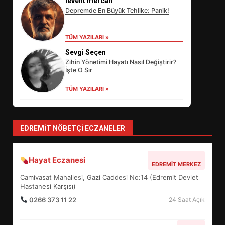
levent mercan
Depremde En Büyük Tehlike: Panik!
EİB’DE KRİTİK ATAMA:
TÜM YAZILARI »
SÜRDÜRÜLEBİLİRLİKTE NE
Sevgi Seçen
DEĞİŞECEK?
3
Zihin Yönetimi Hayatı Nasıl Değiştirir?
İşte O Sır
TÜM YAZILARI »
EDREMİT’İN GURURU TÜRKİYE
FİNALİNDE NE BAŞARDI?
4
EDREMIT NÖBETÇI ECZANELER
Hayat Eczanesi
BALIKESİR MÜZELERİNDE SÜRE
EDREMIT MERKEZ
UZATILDI: NE DEĞİŞTİ?
Camivasat Mahallesi, Gazi Caddesi No:14 (Edremit Devlet
5
Hastanesi Karşısı)
0266 373 11 22
24 Saat Açık
BURHANİYE SATRANÇ