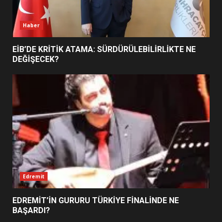
6
Haber
BURHANİYE BELEDİYESPOR’DA
YENİ YÖNETİM NASIL
EİB’DE KRİTİK ATAMA: SÜRDÜRÜLEBİLİRLİKTE NE
ŞEKİLLENDİ?
DEĞİŞECEK?
7
Edremit
EDREMİT’İN GURURU TÜRKİYE FİNALİNDE NE
BAŞARDI?