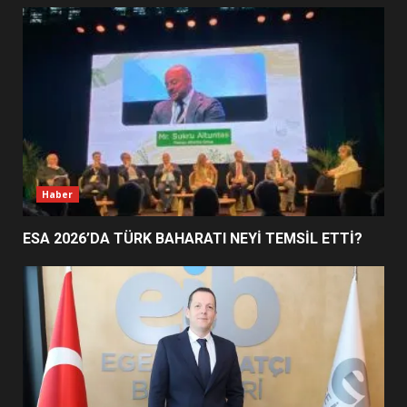
EİB’DE KRİTİK ATAMA:
SÜRDÜRÜLEBİLİRLİKTE NE
DEĞİŞECEK?
3
EDREMİT’İN GURURU TÜRKİYE
FİNALİNDE NE BAŞARDI?
4
Haber
ESA 2026’DA TÜRK BAHARATI NEYİ TEMSİL ETTİ?
BALIKESİR MÜZELERİNDE SÜRE
UZATILDI: NE DEĞİŞTİ?
5
BURHANİYE SATRANÇ
TURNUVASI KAYITLARI NEYİ
DEĞİŞTİRİYOR?