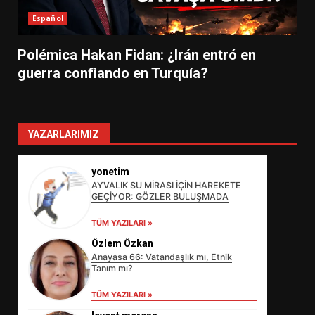
Español
Polémica Hakan Fidan: ¿Irán entró en
guerra confiando en Turquía?
YAZARLARIMIZ
yonetim
AYVALIK SU MİRASI İÇİN HAREKETE
GEÇİYOR: GÖZLER BULUŞMADA
TÜM YAZILARI »
Özlem Özkan
Anayasa 66: Vatandaşlık mı, Etnik
Tanım mı?
TÜM YAZILARI »