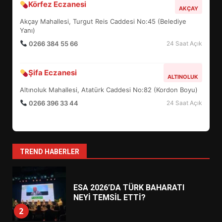
Körfez Eczanesi
TURNUVASI KAYITLARI NEYİ
AKÇAY
DEĞİŞTİRİYOR?
Akçay Mahallesi, Turgut Reis Caddesi No:45 (Belediye
6
Yanı)
0266 384 55 66
24 Saat Açık
BURHANİYE BELEDİYESPOR’DA
YENİ YÖNETİM NASIL
Şifa Eczanesi
ALTINOLUK
ŞEKİLLENDİ?
7
Altınoluk Mahallesi, Atatürk Caddesi No:82 (Kordon Boyu)
0266 396 33 44
24 Saat Açık
AYVALIK SU MİRASI İÇİN
HAREKETE GEÇİYOR: GÖZLER
BULUŞMADA
1
TREND HABERLER
ESA 2026’DA TÜRK BAHARATI
NEYİ TEMSİL ETTİ?
2