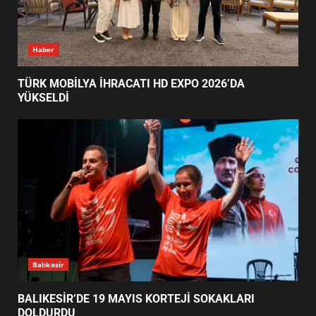
TÜRK MOBİLYA İHRACATI HD
Haber
EXPO 2026’DA YÜKSELDİ
1
TÜRK MOBİLYA İHRACATI HD EXPO 2026’DA
YÜKSELDİ
BALIKESİR’DE 19 MAYIS KORTEJİ
SOKAKLARI DOLDURDU
2
SİBER VATAN’DA NEFES KESEN
YARI FİNAL! 24 GENÇ YARIŞTI
3
Balıkesir
BALIKESİR’DE 19 MAYIS KORTEJİ SOKAKLARI
DOLDURDU
ALTIEYLÜL’DE 19 MAYIS ŞÖLENİ