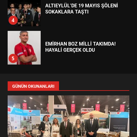
ALTIEYLÜL’DE 19 MAYIS ŞÖLENİ
SOKAKLARA TAŞTI
4
EMİRHAN BOZ MİLLİ TAKIMDA!
HAYALİ GERÇEK OLDU
5
EDREMİT’TE 19 MAYIS COŞKUSU
GÜNÜN OKUNANLARI
MEYDANLARA TAŞTI
6
EDREMİT BELEDİYESİ BAYRAM
SEFERBERLİĞİ: TÜM İLÇE
HAZIRLANIYOR
7