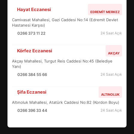
Hayat Eczanesi
ALTIEYLÜL’DE 19 MAYIS ŞÖLENİ
EDREMIT MERKEZ
SOKAKLARA TAŞTI
Camivasat Mahallesi, Gazi Caddesi No:14 (Edremit Devlet
4
Hastanesi Karşısı)
0266 373 11 22
24 Saat Açık
EMİRHAN BOZ MİLLİ TAKIMDA!
Körfez Eczanesi
AKÇAY
HAYALİ GERÇEK OLDU
Akçay Mahallesi, Turgut Reis Caddesi No:45 (Belediye
5
Yanı)
0266 384 55 66
24 Saat Açık
EDREMİT’TE 19 MAYIS COŞKUSU
Şifa Eczanesi
MEYDANLARA TAŞTI
ALTINOLUK
6
Altınoluk Mahallesi, Atatürk Caddesi No:82 (Kordon Boyu)
0266 396 33 44
24 Saat Açık
EDREMİT BELEDİYESİ BAYRAM
SEFERBERLİĞİ: TÜM İLÇE
HAZIRLANIYOR