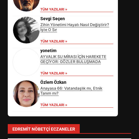
TÜM YAZILARI »
Sevgi Seçen
Zihin Yönetimi Hayatı Nasıl Değiştirir?
İşte O Sır
TÜM YAZILARI »
yonetim
AYVALIK SU MİRASI İÇİN HAREKETE
GEÇİYOR: GÖZLER BULUŞMADA
TÜM YAZILARI »
Özlem Özkan
Anayasa 66: Vatandaşlık mı, Etnik
Tanım mı?
TÜM YAZILARI »
SİBER VATAN’DA NEFES KESEN
YARI FİNAL! 24 GENÇ YARIŞTI
3
EDREMIT NÖBETÇI ECZANELER