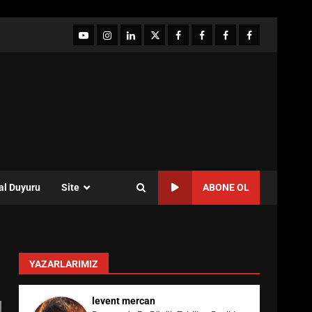
YouTube
Instagram
LinkedIn
twitter
facebook-
Facebook-
Facebook-
Facebook-
1
2
3
Grup
al Duyuru
Site
ABONE OL
YAZARLARIMIZ
levent mercan