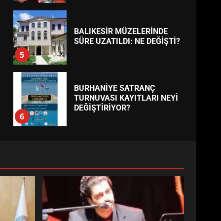
BALIKESİR MÜZELERİNDE
SÜRE UZATILDI: NE DEĞİŞTİ?
5
BURHANİYE SATRANÇ
TURNUVASI KAYITLARI NEYİ
DEĞİŞTİRİYOR?
6
BURHANİYE
BELEDİYESPOR’DA YENİ
YÖNETİM NASIL ŞEKİLLENDİ?
7
AYVALIK SU MİRASI İÇİN