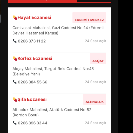
4
Hayat Eczanesi
EDREMIT MERKEZ
BALIKESİR MÜZELERİNDE
Camivasat Mahallesi, Gazi Caddesi No:14 (Edremit
SÜRE UZATILDI: NE DEĞİŞTİ?
Devlet Hastanesi Karşısı)
5
0266 373 11 22
24 Saat Açık
Körfez Eczanesi
BURHANİYE SATRANÇ
AKÇAY
TURNUVASI KAYITLARI NEYİ
Akçay Mahallesi, Turgut Reis Caddesi No:45
DEĞİŞTİRİYOR?
(Belediye Yanı)
6
0266 384 55 66
24 Saat Açık
BURHANİYE
Şifa Eczanesi
BELEDİYESPOR’DA YENİ
ALTINOLUK
YÖNETİM NASIL ŞEKİLLENDİ?
Altınoluk Mahallesi, Atatürk Caddesi No:82
7
(Kordon Boyu)
0266 396 33 44
24 Saat Açık