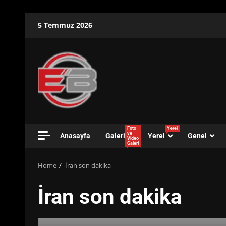
Skip
5 Temmuz 2026
to
content
Foto
Yerel
ve
Anasayfa
Galeri
Yerel
Genel
Video
Galeri
Home
İran son dakika
İran son dakika