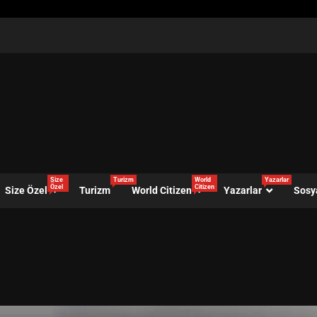
Size
Turizm
World
Yazarlar
Özel
Citizen
Size Özel
Turizm
World Citizen
Yazarlar
Sosy