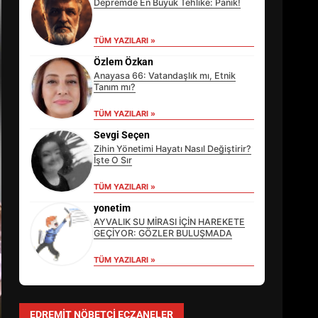
Depremde En Büyük Tehlike: Panik!
TÜM YAZILARI »
Özlem Özkan
Anayasa 66: Vatandaşlık mı, Etnik
Tanım mı?
TÜM YAZILARI »
Sevgi Seçen
Zihin Yönetimi Hayatı Nasıl Değiştirir?
İşte O Sır
TÜM YAZILARI »
EİB’DE KRİTİK ATAMA:
SÜRDÜRÜLEBİLİRLİKTE NE
yonetim
DEĞİŞECEK?
AYVALIK SU MİRASI İÇİN HAREKETE
3
GEÇİYOR: GÖZLER BULUŞMADA
TÜM YAZILARI »
EDREMİT’İN GURURU TÜRKİYE
FİNALİNDE NE BAŞARDI?
EDREMIT NÖBETÇI ECZANELER