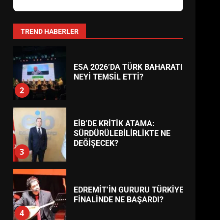
AYVALIK SU MİRASI İÇİN
HAREKETE GEÇİYOR: GÖZLER
BULUŞMADA
1
TREND HABERLER
ESA 2026’DA TÜRK BAHARATI
NEYİ TEMSİL ETTİ?
2
EİB’DE KRİTİK ATAMA:
SÜRDÜRÜLEBİLİRLİKTE NE
DEĞİŞECEK?
3
EDREMİT’İN GURURU TÜRKİYE
FİNALİNDE NE BAŞARDI?
4