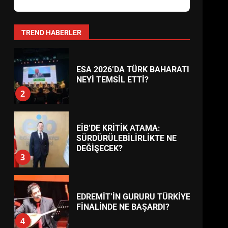
AYVALIK SU MİRASI İÇİN
HAREKETE GEÇİYOR: GÖZLER
BULUŞMADA
1
TREND HABERLER
ESA 2026’DA TÜRK BAHARATI
NEYİ TEMSİL ETTİ?
2
EİB’DE KRİTİK ATAMA:
SÜRDÜRÜLEBİLİRLİKTE NE
DEĞİŞECEK?
3
EDREMİT’İN GURURU TÜRKİYE
FİNALİNDE NE BAŞARDI?
4