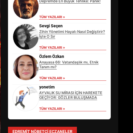
Depremde En Büyük Tehlike: Panik!
TÜM YAZILARI »
Sevgi Seçen
Zihin Yönetimi Hayatı Nasıl Değiştirir?
İşte O Sır
TÜM YAZILARI »
Özlem Özkan
Anayasa 66: Vatandaşlık mı, Etnik
Tanım mı?
TÜM YAZILARI »
EİB’DE KRİTİK ATAMA:
SÜRDÜRÜLEBİLİRLİKTE NE
yonetim
DEĞİŞECEK?
AYVALIK SU MİRASI İÇİN HAREKETE
3
GEÇİYOR: GÖZLER BULUŞMADA
TÜM YAZILARI »
EDREMİT’İN GURURU TÜRKİYE
FİNALİNDE NE BAŞARDI?
EDREMIT NÖBETÇI ECZANELER