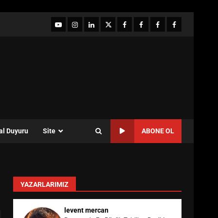
YouTube
Instagram
LinkedIn
twitter
facebook-
Facebook-
Facebook-
Facebook-
1
2
3
Grup
al Duyuru
Site
ABONE OL
YAZARLARIMIZ
levent mercan