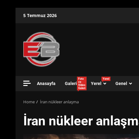
Skip
5 Temmuz 2026
to
content
Foto
Yerel
ve
Anasayfa
Galeri
Yerel
Genel
Video
Galeri
Home
İran nükleer anlaşma
İran nükleer anlaş