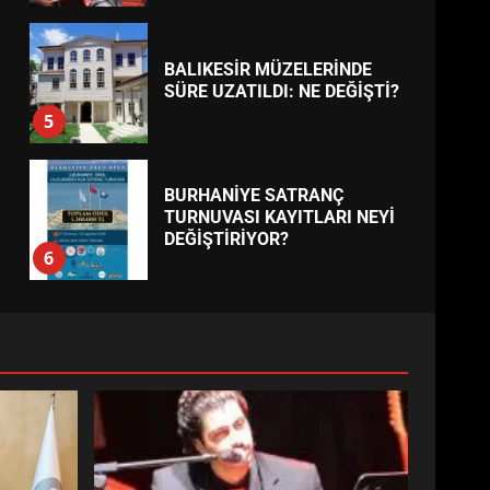
BALIKESİR MÜZELERİNDE
SÜRE UZATILDI: NE DEĞİŞTİ?
5
BURHANİYE SATRANÇ
TURNUVASI KAYITLARI NEYİ
DEĞİŞTİRİYOR?
6
BURHANİYE
BELEDİYESPOR’DA YENİ
YÖNETİM NASIL ŞEKİLLENDİ?
7
AYVALIK SU MİRASI İÇİN