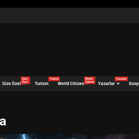
Size
Turizm
World
Yazarlar
Özel
Citizen
Size Özel
Turizm
World Citizen
Yazarlar
Sosy
ma