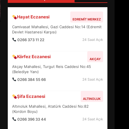
4
Hayat Eczanesi
EDREMIT MERKEZ
BALIKESİR MÜZELERİNDE
Camivasat Mahallesi, Gazi Caddesi No:14 (Edremit
SÜRE UZATILDI: NE DEĞİŞTİ?
Devlet Hastanesi Karşısı)
5
0266 373 11 22
24 Saat Açık
Körfez Eczanesi
BURHANİYE SATRANÇ
AKÇAY
TURNUVASI KAYITLARI NEYİ
Akçay Mahallesi, Turgut Reis Caddesi No:45
DEĞİŞTİRİYOR?
(Belediye Yanı)
6
0266 384 55 66
24 Saat Açık
BURHANİYE
Şifa Eczanesi
BELEDİYESPOR’DA YENİ
ALTINOLUK
YÖNETİM NASIL ŞEKİLLENDİ?
Altınoluk Mahallesi, Atatürk Caddesi No:82
7
(Kordon Boyu)
0266 396 33 44
24 Saat Açık