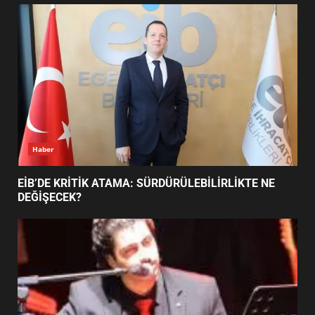
TURNUVASI KAYITLARI NEYİ
DEĞİŞTİRİYOR?
6
BURHANİYE BELEDİYESPOR’DA
YENİ YÖNETİM NASIL
ŞEKİLLENDİ?
7
Haber
EİB’DE KRİTİK ATAMA: SÜRDÜRÜLEBİLİRLİKTE NE
DEĞİŞECEK?