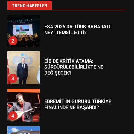
2
TREND HABERLER
EİB’DE KRİTİK ATAMA:
SÜRDÜRÜLEBİLİRLİKTE NE
DEĞİŞECEK?
3
EDREMİT’İN GURURU TÜRKİYE
FİNALİNDE NE BAŞARDI?
4
BALIKESİR MÜZELERİNDE SÜRE
UZATILDI: NE DEĞİŞTİ?
5