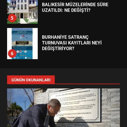
BURHANİYE SATRANÇ
TURNUVASI KAYITLARI NEYİ
DEĞİŞTİRİYOR?
6
BURHANİYE BELEDİYESPOR’DA
YENİ YÖNETİM NASIL
ŞEKİLLENDİ?
7
AYVALIK SU MİRASI İÇİN
HAREKETE GEÇİYOR: GÖZLER
GÜNÜN OKUNANLARI
BULUŞMADA
1
ESA 2026’DA TÜRK BAHARATI
NEYİ TEMSİL ETTİ?
2