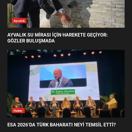
EİB’DE KRİTİK ATAMA:
Ayvalık
SÜRDÜRÜLEBİLİRLİKTE NE
DEĞİŞECEK?
3
AYVALIK SU MİRASI İÇİN HAREKETE GEÇİYOR:
GÖZLER BULUŞMADA
EDREMİT’İN GURURU TÜRKİYE
FİNALİNDE NE BAŞARDI?
4
BALIKESİR MÜZELERİNDE SÜRE
UZATILDI: NE DEĞİŞTİ?
5
Haber
ESA 2026’DA TÜRK BAHARATI NEYİ TEMSİL ETTİ?
BURHANİYE SATRANÇ