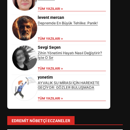
TÜM YAZILARI »
levent mercan
Depremde En Büyük Tehlike: Panik!
EİB’DE KRİTİK ATAMA:
SÜRDÜRÜLEBİLİRLİKTE NE
TÜM YAZILARI »
DEĞİŞECEK?
3
Sevgi Seçen
Zihin Yönetimi Hayatı Nasıl Değiştirir?
İşte O Sır
EDREMİT’İN GURURU TÜRKİYE
TÜM YAZILARI »
FİNALİNDE NE BAŞARDI?
yonetim
4
AYVALIK SU MİRASI İÇİN HAREKETE
GEÇİYOR: GÖZLER BULUŞMADA
TÜM YAZILARI »
BALIKESİR MÜZELERİNDE SÜRE
UZATILDI: NE DEĞİŞTİ?
5
EDREMIT NÖBETÇI ECZANELER