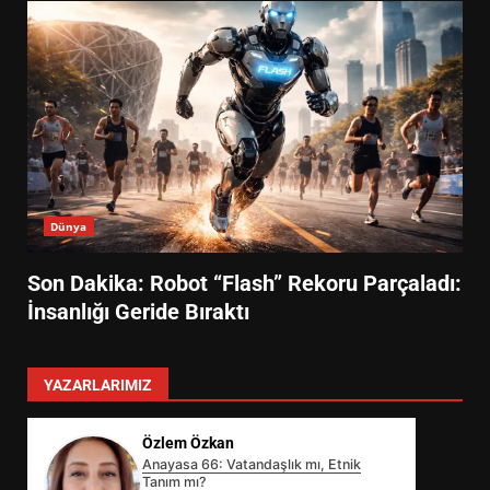
Dünya
Son Dakika: Robot “Flash” Rekoru Parçaladı:
İnsanlığı Geride Bıraktı
YAZARLARIMIZ
Özlem Özkan
Anayasa 66: Vatandaşlık mı, Etnik
Tanım mı?