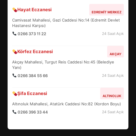
BURHANİYE SATRANÇ
Hayat Eczanesi
EDREMIT MERKEZ
TURNUVASI KAYITLARI NEYİ
Camivasat Mahallesi, Gazi Caddesi No:14 (Edremit Devlet
DEĞİŞTİRİYOR?
6
Hastanesi Karşısı)
0266 373 11 22
24 Saat Açık
BURHANİYE BELEDİYESPOR’DA
Körfez Eczanesi
YENİ YÖNETİM NASIL
AKÇAY
ŞEKİLLENDİ?
Akçay Mahallesi, Turgut Reis Caddesi No:45 (Belediye
7
Yanı)
0266 384 55 66
24 Saat Açık
AYVALIK SU MİRASI İÇİN
HAREKETE GEÇİYOR: GÖZLER
Şifa Eczanesi
ALTINOLUK
BULUŞMADA
1
Altınoluk Mahallesi, Atatürk Caddesi No:82 (Kordon Boyu)
0266 396 33 44
24 Saat Açık
ESA 2026’DA TÜRK BAHARATI
NEYİ TEMSİL ETTİ?