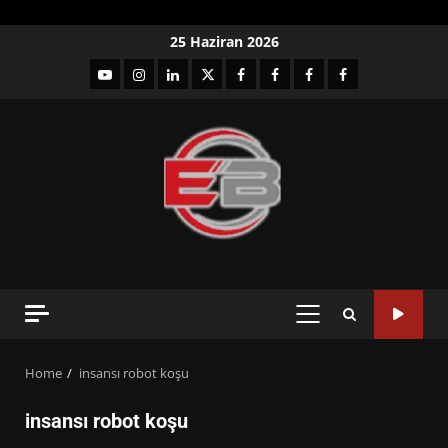
Skip
25 Haziran 2026
to
YouTube
Instagram
LinkedIn
twitter
facebook-
Facebook-
Facebook-
Facebook-
content
1
2
3
Grup
PRIMARY
MENU
Home
insansı robot koşu
insansı robot koşu