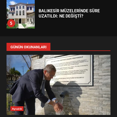
EDREMİT’İN GURURU TÜRKİYE
FİNALİNDE NE BAŞARDI?
4
BALIKESİR MÜZELERİNDE SÜRE
UZATILDI: NE DEĞİŞTİ?
5
BURHANİYE SATRANÇ
TURNUVASI KAYITLARI NEYİ
GÜNÜN OKUNANLARI
DEĞİŞTİRİYOR?
6
BURHANİYE BELEDİYESPOR’DA
YENİ YÖNETİM NASIL
ŞEKİLLENDİ?
7