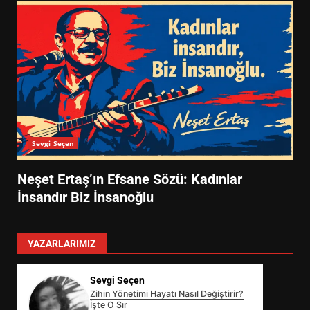
Sevgi Seçen
Neşet Ertaş’ın Efsane Sözü: Kadınlar
İnsandır Biz İnsanoğlu
YAZARLARIMIZ
Sevgi Seçen
Zihin Yönetimi Hayatı Nasıl Değiştirir?
İşte O Sır