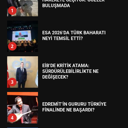
7
TREND HABERLER
AYVALIK SU MİRASI İÇİN
HAREKETE GEÇİYOR: GÖZLER
BULUŞMADA
1
ESA 2026’DA TÜRK BAHARATI
NEYİ TEMSİL ETTİ?
2
EİB’DE KRİTİK ATAMA:
SÜRDÜRÜLEBİLİRLİKTE NE
DEĞİŞECEK?
3