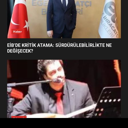
FİNALİNDE NE BAŞARDI?
4
BALIKESİR MÜZELERİNDE SÜRE
UZATILDI: NE DEĞİŞTİ?
5
Haber
BURHANİYE SATRANÇ
TURNUVASI KAYITLARI NEYİ
EİB’DE KRİTİK ATAMA: SÜRDÜRÜLEBİLİRLİKTE NE
DEĞİŞTİRİYOR?
DEĞİŞECEK?
6
BURHANİYE BELEDİYESPOR’DA
YENİ YÖNETİM NASIL
ŞEKİLLENDİ?
7