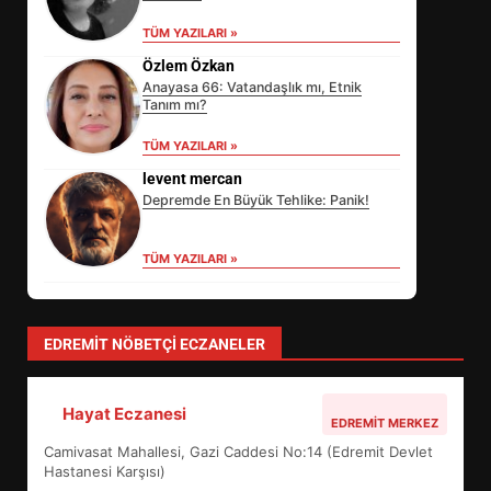
TÜM YAZILARI »
Özlem Özkan
Anayasa 66: Vatandaşlık mı, Etnik
Tanım mı?
TÜM YAZILARI »
levent mercan
Depremde En Büyük Tehlike: Panik!
TÜM YAZILARI »
yonetim
AYVALIK SU MİRASI İÇİN HAREKETE
GEÇİYOR: GÖZLER BULUŞMADA
TÜM YAZILARI »
EİB’DE KRİTİK ATAMA:
SÜRDÜRÜLEBİLİRLİKTE NE
DEĞİŞECEK?
3
EDREMIT NÖBETÇI ECZANELER