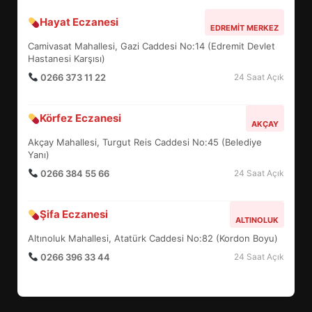
Hayat Eczanesi
ALTIEYLÜL’DE 19 MAYIS ŞÖLENİ
EDREMIT MERKEZ
SOKAKLARA TAŞTI
Camivasat Mahallesi, Gazi Caddesi No:14 (Edremit Devlet
4
Hastanesi Karşısı)
0266 373 11 22
24 Saat Açık
EMİRHAN BOZ MİLLİ TAKIMDA!
Körfez Eczanesi
AKÇAY
HAYALİ GERÇEK OLDU
Akçay Mahallesi, Turgut Reis Caddesi No:45 (Belediye
5
Yanı)
0266 384 55 66
24 Saat Açık
EDREMİT’TE 19 MAYIS COŞKUSU
Şifa Eczanesi
MEYDANLARA TAŞTI
ALTINOLUK
6
Altınoluk Mahallesi, Atatürk Caddesi No:82 (Kordon Boyu)
0266 396 33 44
24 Saat Açık
EDREMİT BELEDİYESİ BAYRAM
SEFERBERLİĞİ: TÜM İLÇE
HAZIRLANIYOR