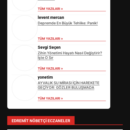
TÜM YAZILARI »
levent mercan
Depremde En Büyük Tehlike: Panik!
TÜM YAZILARI »
Sevgi Seçen
Zihin Yönetimi Hayatı Nasıl Değiştirir?
İşte O Sır
TÜM YAZILARI »
yonetim
AYVALIK SU MİRASI İÇİN HAREKETE
GEÇİYOR: GÖZLER BULUŞMADA
TÜM YAZILARI »
SİBER VATAN’DA NEFES KESEN
YARI FİNAL! 24 GENÇ YARIŞTI
3
EDREMIT NÖBETÇI ECZANELER