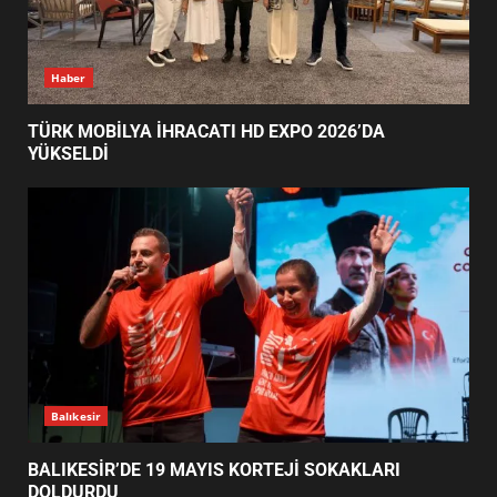
TÜRK MOBİLYA İHRACATI HD
Haber
EXPO 2026’DA YÜKSELDİ
1
TÜRK MOBİLYA İHRACATI HD EXPO 2026’DA
YÜKSELDİ
BALIKESİR’DE 19 MAYIS KORTEJİ
SOKAKLARI DOLDURDU
2
SİBER VATAN’DA NEFES KESEN
YARI FİNAL! 24 GENÇ YARIŞTI
3
Balıkesir
BALIKESİR’DE 19 MAYIS KORTEJİ SOKAKLARI
DOLDURDU
ALTIEYLÜL’DE 19 MAYIS ŞÖLENİ