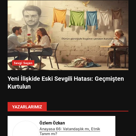
Sevgi Seçen
Yeni İlişkide Eski Sevgili Hatası: Geçmişten
Kurtulun
YAZARLARIMIZ
Özlem Özkan
Anayasa 66: Vatandaşlık mı, Etnik
Tanım mı?