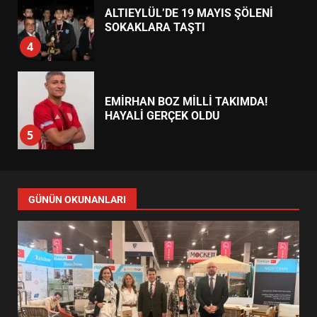
ALTIEYLÜL’DE 19 MAYIS ŞÖLENİ
SOKAKLARA TAŞTI
4
EMİRHAN BOZ MİLLİ TAKIMDA!
HAYALİ GERÇEK OLDU
5
EDREMİT’TE 19 MAYIS COŞKUSU
GÜNÜN OKUNANLARI
MEYDANLARA TAŞTI
6
EDREMİT BELEDİYESİ BAYRAM
SEFERBERLİĞİ: TÜM İLÇE
HAZIRLANIYOR
7