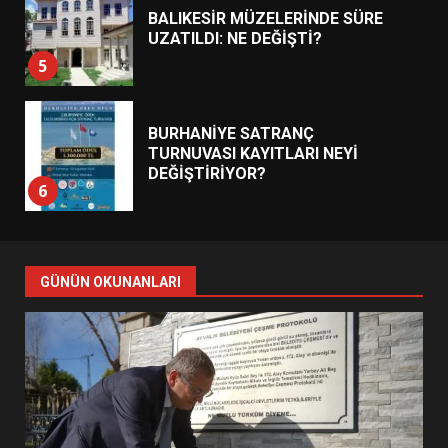
BALIKESİR MÜZELERİNDE SÜRE
UZATILDI: NE DEĞİŞTİ?
5
BURHANİYE SATRANÇ
TURNUVASI KAYITLARI NEYİ
DEĞİŞTİRİYOR?
6
BURHANİYE BELEDİYESPOR’DA
YENİ YÖNETİM NASIL
GÜNÜN OKUNANLARI
ŞEKİLLENDİ?
7
AYVALIK SU MİRASI İÇİN
HAREKETE GEÇİYOR: GÖZLER
BULUŞMADA
1