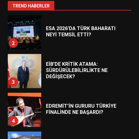
1
TREND HABERLER
ESA 2026’DA TÜRK BAHARATI
NEYİ TEMSİL ETTİ?
2
EİB’DE KRİTİK ATAMA:
SÜRDÜRÜLEBİLİRLİKTE NE
DEĞİŞECEK?
3
EDREMİT’İN GURURU TÜRKİYE
FİNALİNDE NE BAŞARDI?
4