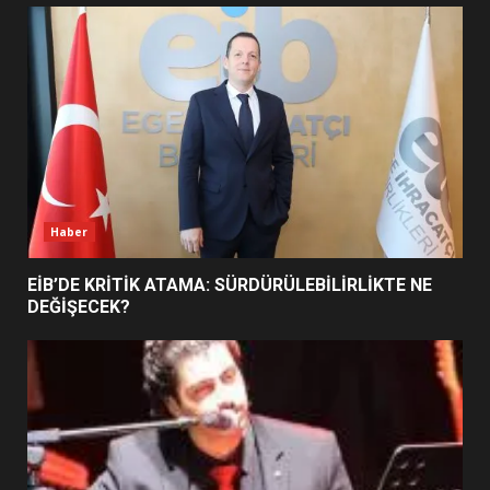
UZATILDI: NE DEĞİŞTİ?
5
BURHANİYE SATRANÇ
TURNUVASI KAYITLARI NEYİ
DEĞİŞTİRİYOR?
6
Haber
BURHANİYE BELEDİYESPOR’DA
YENİ YÖNETİM NASIL
EİB’DE KRİTİK ATAMA: SÜRDÜRÜLEBİLİRLİKTE NE
ŞEKİLLENDİ?
DEĞİŞECEK?
7