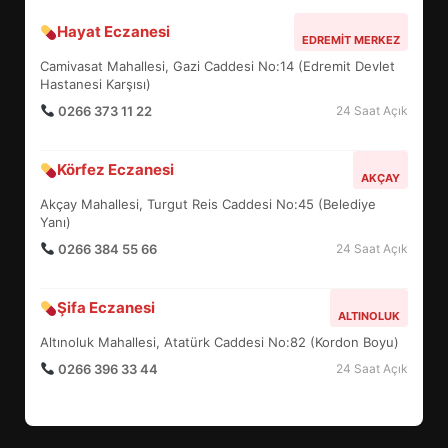
Hayat Eczanesi
BALIKESİR MÜZELERİNDE SÜRE
EDREMIT MERKEZ
UZATILDI: NE DEĞİŞTİ?
Camivasat Mahallesi, Gazi Caddesi No:14 (Edremit Devlet
5
Hastanesi Karşısı)
0266 373 11 22
24 Saat Açık
BURHANİYE SATRANÇ
Körfez Eczanesi
TURNUVASI KAYITLARI NEYİ
AKÇAY
DEĞİŞTİRİYOR?
Akçay Mahallesi, Turgut Reis Caddesi No:45 (Belediye
6
Yanı)
0266 384 55 66
24 Saat Açık
BURHANİYE BELEDİYESPOR’DA
YENİ YÖNETİM NASIL
Şifa Eczanesi
ALTINOLUK
ŞEKİLLENDİ?
7
Altınoluk Mahallesi, Atatürk Caddesi No:82 (Kordon Boyu)
0266 396 33 44
24 Saat Açık
AYVALIK SU MİRASI İÇİN
HAREKETE GEÇİYOR: GÖZLER
BULUŞMADA