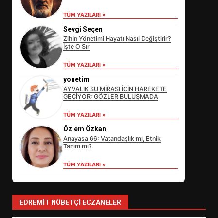
TÜM YAZILARI »
Sevgi Seçen
Zihin Yönetimi Hayatı Nasıl Değiştirir?
İşte O Sır
TÜM YAZILARI »
yonetim
AYVALIK SU MİRASI İÇİN HAREKETE
GEÇİYOR: GÖZLER BULUŞMADA
EİB’DE KRİTİK ATAMA:
TÜM YAZILARI »
SÜRDÜRÜLEBİLİRLİKTE NE
Özlem Özkan
DEĞİŞECEK?
3
Anayasa 66: Vatandaşlık mı, Etnik
Tanım mı?
TÜM YAZILARI »
EDREMİT’İN GURURU TÜRKİYE
FİNALİNDE NE BAŞARDI?
4
EDREMIT NÖBETÇI ECZANELER