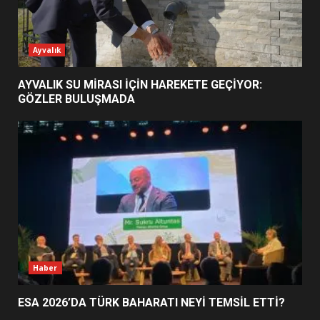
ESA 2026’DA TÜRK BAHARATI
Ayvalık
NEYİ TEMSİL ETTİ?
2
AYVALIK SU MİRASI İÇİN HAREKETE GEÇİYOR:
GÖZLER BULUŞMADA
EİB’DE KRİTİK ATAMA:
SÜRDÜRÜLEBİLİRLİKTE NE
DEĞİŞECEK?
3
EDREMİT’İN GURURU TÜRKİYE
FİNALİNDE NE BAŞARDI?
4
Haber
ESA 2026’DA TÜRK BAHARATI NEYİ TEMSİL ETTİ?
BALIKESİR MÜZELERİNDE SÜRE