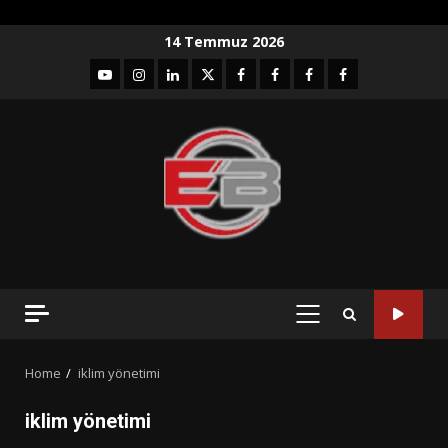
Skip
14 Temmuz 2026
to
YouTube
Instagram
LinkedIn
twitter
facebook-
Facebook-
Facebook-
Facebook-
content
1
2
3
Grup
PRIMARY
MENU
Home
iklim yönetimi
iklim yönetimi