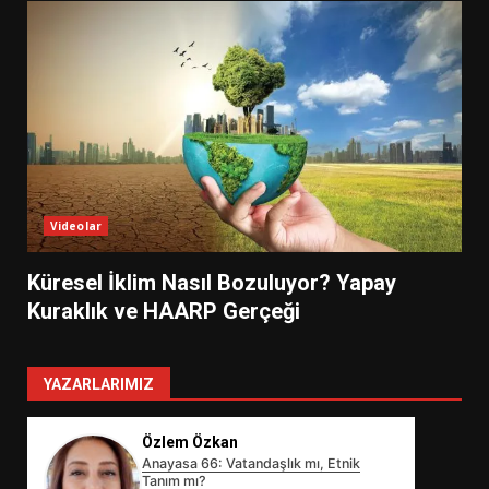
Videolar
Küresel İklim Nasıl Bozuluyor? Yapay
Kuraklık ve HAARP Gerçeği
YAZARLARIMIZ
Özlem Özkan
Anayasa 66: Vatandaşlık mı, Etnik
Tanım mı?