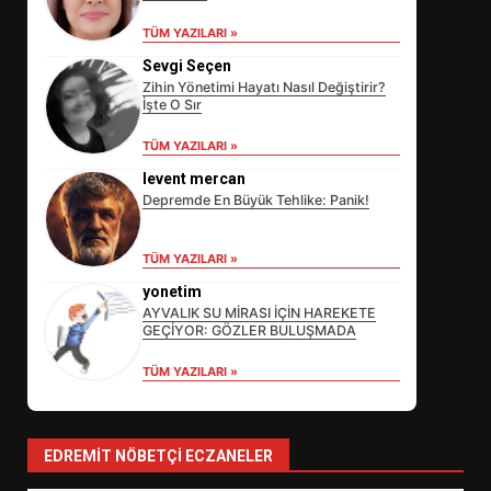
TÜM YAZILARI »
Sevgi Seçen
Zihin Yönetimi Hayatı Nasıl Değiştirir?
İşte O Sır
TÜM YAZILARI »
levent mercan
Depremde En Büyük Tehlike: Panik!
EİB’DE KRİTİK ATAMA:
TÜM YAZILARI »
SÜRDÜRÜLEBİLİRLİKTE NE
DEĞİŞECEK?
yonetim
3
AYVALIK SU MİRASI İÇİN HAREKETE
GEÇİYOR: GÖZLER BULUŞMADA
TÜM YAZILARI »
EDREMİT’İN GURURU TÜRKİYE
FİNALİNDE NE BAŞARDI?
4
EDREMIT NÖBETÇI ECZANELER