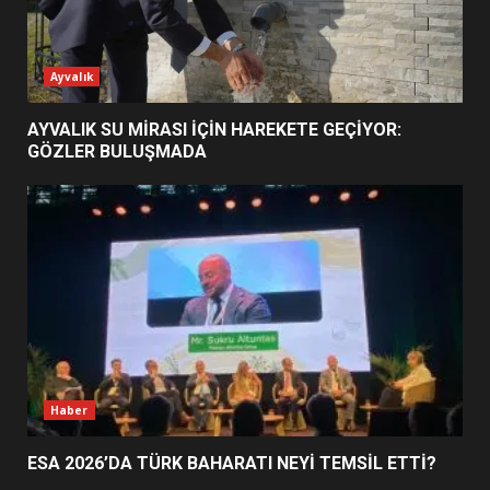
ESA 2026’DA TÜRK BAHARATI
Ayvalık
NEYİ TEMSİL ETTİ?
2
AYVALIK SU MİRASI İÇİN HAREKETE GEÇİYOR:
GÖZLER BULUŞMADA
EİB’DE KRİTİK ATAMA:
SÜRDÜRÜLEBİLİRLİKTE NE
DEĞİŞECEK?
3
EDREMİT’İN GURURU TÜRKİYE
FİNALİNDE NE BAŞARDI?
4
Haber
ESA 2026’DA TÜRK BAHARATI NEYİ TEMSİL ETTİ?
BALIKESİR MÜZELERİNDE SÜRE