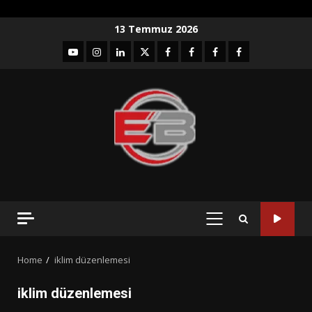
Skip
13 Temmuz 2026
to
YouTube
Instagram
LinkedIn
twitter
facebook-
Facebook-
Facebook-
Facebook-
content
1
2
3
Grup
PRIMARY
MENU
Home
iklim düzenlemesi
iklim düzenlemesi