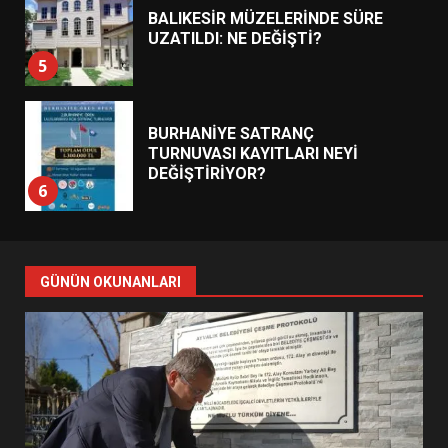
BALIKESİR MÜZELERİNDE SÜRE
UZATILDI: NE DEĞİŞTİ?
5
BURHANİYE SATRANÇ
TURNUVASI KAYITLARI NEYİ
DEĞİŞTİRİYOR?
6
BURHANİYE BELEDİYESPOR’DA
YENİ YÖNETİM NASIL
GÜNÜN OKUNANLARI
ŞEKİLLENDİ?
7
AYVALIK SU MİRASI İÇİN
HAREKETE GEÇİYOR: GÖZLER
BULUŞMADA
1