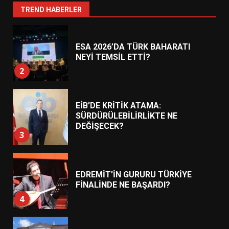
1
TREND HABERLER
ESA 2026’DA TÜRK BAHARATI
NEYİ TEMSİL ETTİ?
2
EİB’DE KRİTİK ATAMA:
SÜRDÜRÜLEBİLİRLİKTE NE
DEĞİŞECEK?
3
EDREMİT’İN GURURU TÜRKİYE
FİNALİNDE NE BAŞARDI?
4