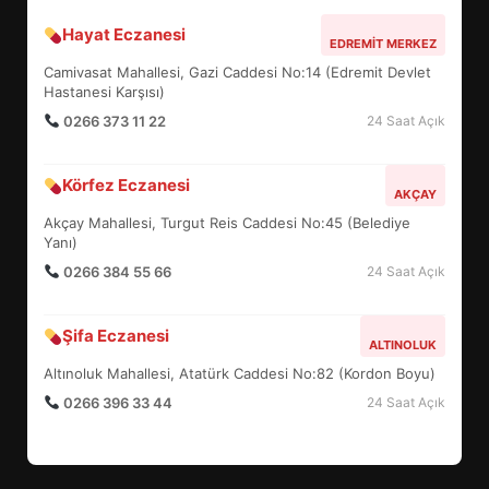
Hayat Eczanesi
BALIKESİR MÜZELERİNDE SÜRE
EDREMIT MERKEZ
UZATILDI: NE DEĞİŞTİ?
Camivasat Mahallesi, Gazi Caddesi No:14 (Edremit Devlet
5
Hastanesi Karşısı)
0266 373 11 22
24 Saat Açık
BURHANİYE SATRANÇ
Körfez Eczanesi
TURNUVASI KAYITLARI NEYİ
AKÇAY
DEĞİŞTİRİYOR?
Akçay Mahallesi, Turgut Reis Caddesi No:45 (Belediye
6
Yanı)
0266 384 55 66
24 Saat Açık
BURHANİYE BELEDİYESPOR’DA
YENİ YÖNETİM NASIL
Şifa Eczanesi
ALTINOLUK
ŞEKİLLENDİ?
7
Altınoluk Mahallesi, Atatürk Caddesi No:82 (Kordon Boyu)
0266 396 33 44
24 Saat Açık
AYVALIK SU MİRASI İÇİN
HAREKETE GEÇİYOR: GÖZLER
BULUŞMADA