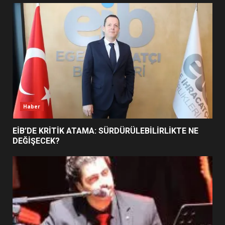
UZATILDI: NE DEĞİŞTİ?
5
BURHANİYE SATRANÇ
TURNUVASI KAYITLARI NEYİ
DEĞİŞTİRİYOR?
6
Haber
BURHANİYE BELEDİYESPOR’DA
YENİ YÖNETİM NASIL
EİB’DE KRİTİK ATAMA: SÜRDÜRÜLEBİLİRLİKTE NE
ŞEKİLLENDİ?
DEĞİŞECEK?
7