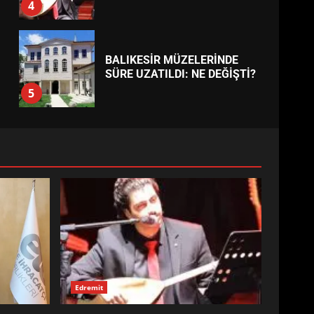
EDREMİT’İN GURURU TÜRKİYE
FİNALİNDE NE BAŞARDI?
4
BALIKESİR MÜZELERİNDE
SÜRE UZATILDI: NE DEĞİŞTİ?
5
BURHANİYE SATRANÇ
TURNUVASI KAYITLARI NEYİ
DEĞİŞTİRİYOR?
6
BURHANİYE