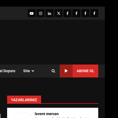
YouTube
Instagram
LinkedIn
twitter
facebook-
Facebook-
Facebook-
Facebook-
1
2
3
Grup
al Duyuru
Site
ABONE OL
YAZARLARIMIZ
levent mercan