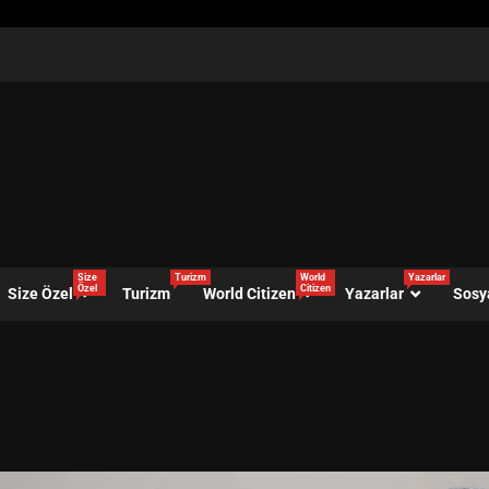
Size
Turizm
World
Yazarlar
Özel
Citizen
Size Özel
Turizm
World Citizen
Yazarlar
Sosy