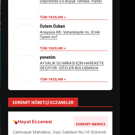
Depremde En Büyük Tehlike: Panik!
TÜM YAZILARI »
Özlem Özkan
Anayasa 66: Vatandaşlık mı, Etnik
Tanım mı?
TÜM YAZILARI »
yonetim
AYVALIK SU MİRASI İÇİN HAREKETE
GEÇİYOR: GÖZLER BULUŞMADA
TÜM YAZILARI »
Sevgi Seçen
Zihin Yönetimi Hayatı Nasıl Değiştirir?
İşte O Sır
TÜM YAZILARI »
EİB’DE KRİTİK ATAMA:
SÜRDÜRÜLEBİLİRLİKTE NE
DEĞİŞECEK?
EDREMIT NÖBETÇI ECZANELER