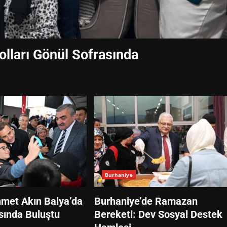
olları Gönül Sofrasında
Burhaniye
met Akın Balya’da
Burhaniye’de Ramazan
asında Buluştu
Bereketi: Dev Sosyal Destek