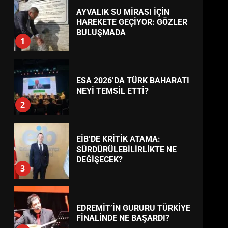
BURHANİYE
BELEDİYESPOR’DA YENİ
YÖNETİM NASIL ŞEKİLLENDİ?
7
TREND HABERLER
AYVALIK SU MİRASI İÇİN
HAREKETE GEÇİYOR: GÖZLER
BULUŞMADA
1
ESA 2026’DA TÜRK BAHARATI
NEYİ TEMSİL ETTİ?
2
EİB’DE KRİTİK ATAMA:
SÜRDÜRÜLEBİLİRLİKTE NE
DEĞİŞECEK?
3