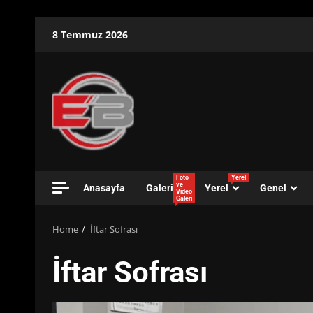
Skip
8 Temmuz 2026
to
content
Foto
Yerel
ve
Anasayfa
Galeri
Yerel
Genel
Video
Galeri
Home
İftar Sofrası
İftar Sofrası