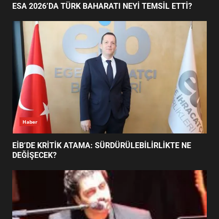
1
AYVALIK SU MİRASI İÇİN HAREKETE GEÇİYOR:
GÖZLER BULUŞMADA
ESA 2026’DA TÜRK BAHARATI
NEYİ TEMSİL ETTİ?
2
EİB’DE KRİTİK ATAMA:
SÜRDÜRÜLEBİLİRLİKTE NE
DEĞİŞECEK?
3
Haber
ESA 2026’DA TÜRK BAHARATI NEYİ TEMSİL ETTİ?
EDREMİT’İN GURURU TÜRKİYE
FİNALİNDE NE BAŞARDI?
4