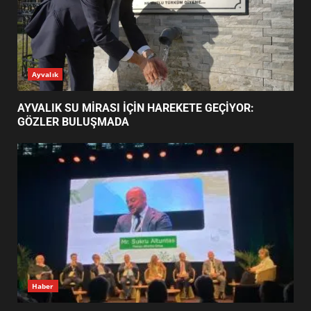
BALIKESİR MÜZELERİNDE SÜRE
UZATILDI: NE DEĞİŞTİ?
5
BURHANİYE SATRANÇ
TURNUVASI KAYITLARI NEYİ
GÜNÜN OKUNANLARI
DEĞİŞTİRİYOR?
6
BURHANİYE BELEDİYESPOR’DA
YENİ YÖNETİM NASIL
ŞEKİLLENDİ?
7
AYVALIK SU MİRASI İÇİN
Ayvalık
HAREKETE GEÇİYOR: GÖZLER
BULUŞMADA