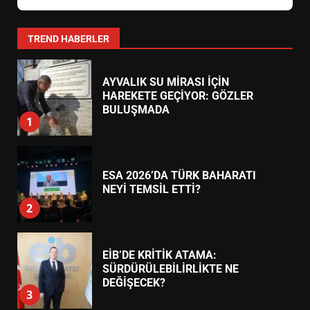
0266 373 11 22
24 Saat Açık
BALIKESİR MÜZELERİNDE SÜRE
Körfez Eczanesi
AKÇAY
UZATILDI: NE DEĞİŞTİ?
Akçay Mahallesi, Turgut Reis Caddesi No:45 (Belediye
5
Yanı)
0266 384 55 66
24 Saat Açık
BURHANİYE SATRANÇ
TURNUVASI KAYITLARI NEYİ
Şifa Eczanesi
ALTINOLUK
DEĞİŞTİRİYOR?
6
Altınoluk Mahallesi, Atatürk Caddesi No:82 (Kordon Boyu)
0266 396 33 44
24 Saat Açık
BURHANİYE BELEDİYESPOR’DA
YENİ YÖNETİM NASIL
ŞEKİLLENDİ?
7
TREND HABERLER
AYVALIK SU MİRASI İÇİN
HAREKETE GEÇİYOR: GÖZLER