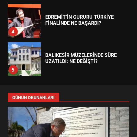
BULUŞMADA
1
ESA 2026’DA TÜRK BAHARATI
NEYİ TEMSİL ETTİ?
2
EİB’DE KRİTİK ATAMA:
SÜRDÜRÜLEBİLİRLİKTE NE
DEĞİŞECEK?
3
EDREMİT’İN GURURU TÜRKİYE
FİNALİNDE NE BAŞARDI?
4