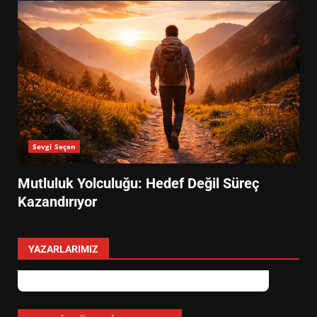
Sevgi Seçen
Mutluluk Yolculuğu: Hedef Değil Süreç
Kazandırıyor
YAZARLARIMIZ
Özlem Özkan
Anayasa 66: Vatandaşlık mı, Etnik
Tanım mı?