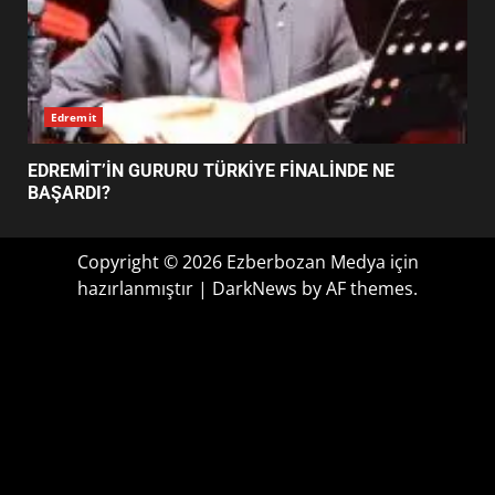
BALIKESİR MÜZELERİNDE SÜRE
UZATILDI: NE DEĞİŞTİ?
5
Haber
BURHANİYE SATRANÇ
TURNUVASI KAYITLARI NEYİ
EİB’DE KRİTİK ATAMA: SÜRDÜRÜLEBİLİRLİKTE NE
DEĞİŞTİRİYOR?
DEĞİŞECEK?
6
BURHANİYE BELEDİYESPOR’DA
YENİ YÖNETİM NASIL
ŞEKİLLENDİ?
7
Edremit