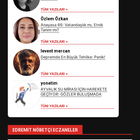
TÜM YAZILARI »
Özlem Özkan
Anayasa 66: Vatandaşlık mı, Etnik
Tanım mı?
TÜM YAZILARI »
levent mercan
Depremde En Büyük Tehlike: Panik!
EİB’DE KRİTİK ATAMA:
TÜM YAZILARI »
SÜRDÜRÜLEBİLİRLİKTE NE
DEĞİŞECEK?
yonetim
3
AYVALIK SU MİRASI İÇİN HAREKETE
GEÇİYOR: GÖZLER BULUŞMADA
TÜM YAZILARI »
EDREMİT’İN GURURU TÜRKİYE
FİNALİNDE NE BAŞARDI?
4
EDREMIT NÖBETÇI ECZANELER