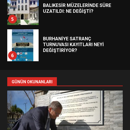
BALIKESİR MÜZELERİNDE SÜRE
UZATILDI: NE DEĞİŞTİ?
5
BURHANİYE SATRANÇ
TURNUVASI KAYITLARI NEYİ
DEĞİŞTİRİYOR?
6
BURHANİYE BELEDİYESPOR’DA
YENİ YÖNETİM NASIL
GÜNÜN OKUNANLARI
ŞEKİLLENDİ?
7
AYVALIK SU MİRASI İÇİN
HAREKETE GEÇİYOR: GÖZLER
BULUŞMADA
1