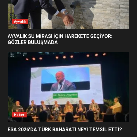
ESA 2026’DA TÜRK BAHARATI
Ayvalık
NEYİ TEMSİL ETTİ?
2
AYVALIK SU MİRASI İÇİN HAREKETE GEÇİYOR:
GÖZLER BULUŞMADA
EİB’DE KRİTİK ATAMA:
SÜRDÜRÜLEBİLİRLİKTE NE
DEĞİŞECEK?
3
EDREMİT’İN GURURU TÜRKİYE
FİNALİNDE NE BAŞARDI?
4
Haber
ESA 2026’DA TÜRK BAHARATI NEYİ TEMSİL ETTİ?
BALIKESİR MÜZELERİNDE SÜRE