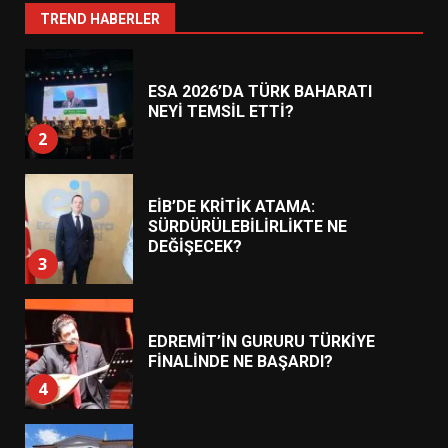
1
TREND HABERLER
ESA 2026’DA TÜRK BAHARATI
NEYİ TEMSİL ETTİ?
2
EİB’DE KRİTİK ATAMA:
SÜRDÜRÜLEBİLİRLİKTE NE
DEĞİŞECEK?
3
EDREMİT’İN GURURU TÜRKİYE
FİNALİNDE NE BAŞARDI?
4