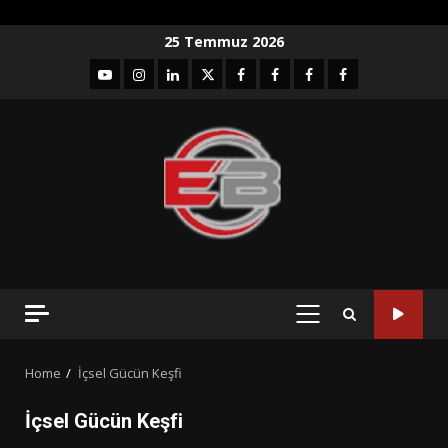
Skip
25 Temmuz 2026
to
YouTube
Instagram
LinkedIn
twitter
facebook-
Facebook-
Facebook-
Facebook-
content
1
2
3
Grup
PRIMARY
MENU
Home
İçsel Gücün Keşfi
İçsel Gücün Keşfi