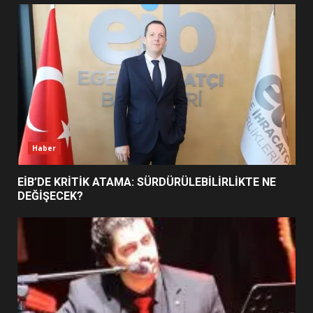
UZATILDI: NE DEĞİŞTİ?
5
BURHANİYE SATRANÇ
TURNUVASI KAYITLARI NEYİ
DEĞİŞTİRİYOR?
6
Haber
BURHANİYE BELEDİYESPOR’DA
YENİ YÖNETİM NASIL
EİB’DE KRİTİK ATAMA: SÜRDÜRÜLEBİLİRLİKTE NE
ŞEKİLLENDİ?
DEĞİŞECEK?
7