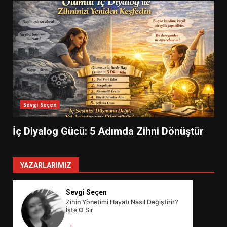
Sevgi Seçen
İç Diyalog Gücü: 5 Adımda Zihni Dönüştür
YAZARLARIMIZ
Sevgi Seçen
Zihin Yönetimi Hayatı Nasıl Değiştirir?
İşte O Sır