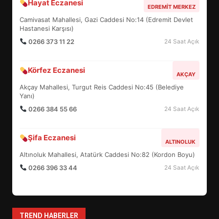
Hayat Eczanesi
EDREMIT MERKEZ
Camivasat Mahallesi, Gazi Caddesi No:14 (Edremit Devlet
BURHANİYE SATRANÇ
Hastanesi Karşısı)
TURNUVASI KAYITLARI NEYİ
0266 373 11 22
24 Saat Açık
DEĞİŞTİRİYOR?
6
Körfez Eczanesi
AKÇAY
BURHANİYE BELEDİYESPOR’DA
Akçay Mahallesi, Turgut Reis Caddesi No:45 (Belediye
YENİ YÖNETİM NASIL
Yanı)
ŞEKİLLENDİ?
0266 384 55 66
24 Saat Açık
7
Şifa Eczanesi
ALTINOLUK
AYVALIK SU MİRASI İÇİN
Altınoluk Mahallesi, Atatürk Caddesi No:82 (Kordon Boyu)
HAREKETE GEÇİYOR: GÖZLER
BULUŞMADA
0266 396 33 44
24 Saat Açık
1
ESA 2026’DA TÜRK BAHARATI
TREND HABERLER