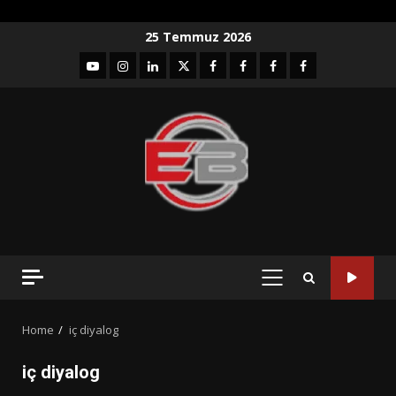
Skip
25 Temmuz 2026
to
YouTube
Instagram
LinkedIn
twitter
facebook-
Facebook-
Facebook-
Facebook-
content
1
2
3
Grup
PRIMARY
MENU
Home
iç diyalog
iç diyalog