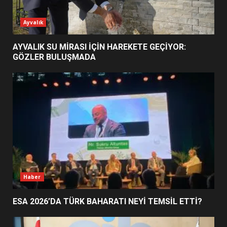
2
Ayvalık
EİB’DE KRİTİK ATAMA:
AYVALIK SU MİRASI İÇİN HAREKETE GEÇİYOR:
SÜRDÜRÜLEBİLİRLİKTE NE
GÖZLER BULUŞMADA
DEĞİŞECEK?
3
EDREMİT’İN GURURU TÜRKİYE
FİNALİNDE NE BAŞARDI?
4
BALIKESİR MÜZELERİNDE SÜRE
Haber
UZATILDI: NE DEĞİŞTİ?
5
ESA 2026’DA TÜRK BAHARATI NEYİ TEMSİL ETTİ?