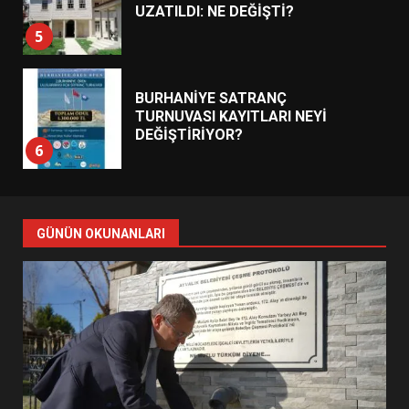
BURHANİYE SATRANÇ
TURNUVASI KAYITLARI NEYİ
DEĞİŞTİRİYOR?
6
BURHANİYE BELEDİYESPOR’DA
YENİ YÖNETİM NASIL
ŞEKİLLENDİ?
7
GÜNÜN OKUNANLARI
AYVALIK SU MİRASI İÇİN
HAREKETE GEÇİYOR: GÖZLER
BULUŞMADA
1
ESA 2026’DA TÜRK BAHARATI
NEYİ TEMSİL ETTİ?