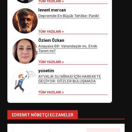
TÜM YAZILARI »
levent mercan
Depremde En Büyük Tehlike: Panik!
TÜM YAZILARI »
EİB’DE KRİTİK ATAMA:
Özlem Özkan
SÜRDÜRÜLEBİLİRLİKTE NE
Anayasa 66: Vatandaşlık mı, Etnik
DEĞİŞECEK?
Tanım mı?
3
TÜM YAZILARI »
yonetim
EDREMİT’İN GURURU TÜRKİYE
AYVALIK SU MİRASI İÇİN HAREKETE
FİNALİNDE NE BAŞARDI?
GEÇİYOR: GÖZLER BULUŞMADA
4
TÜM YAZILARI »
BALIKESİR MÜZELERİNDE SÜRE
EDREMIT NÖBETÇI ECZANELER
UZATILDI: NE DEĞİŞTİ?
5