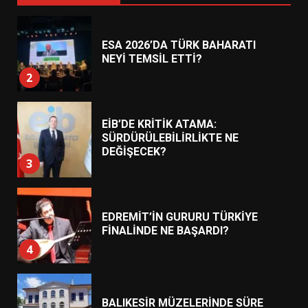
NEYİ TEMSİL ETTİ?
2
EİB’DE KRİTİK ATAMA:
SÜRDÜRÜLEBİLİRLİKTE NE
DEĞİŞECEK?
3
EDREMİT’İN GURURU TÜRKİYE
FİNALİNDE NE BAŞARDI?
4
BALIKESİR MÜZELERİNDE SÜRE
UZATILDI: NE DEĞİŞTİ?
5