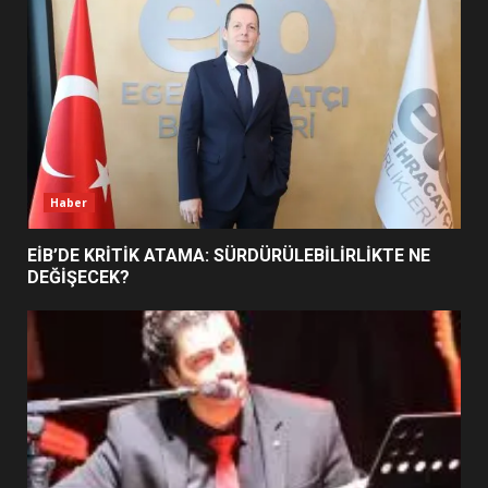
BURHANİYE SATRANÇ
TURNUVASI KAYITLARI NEYİ
DEĞİŞTİRİYOR?
6
BURHANİYE BELEDİYESPOR’DA
YENİ YÖNETİM NASIL
ŞEKİLLENDİ?
7
Haber
EİB’DE KRİTİK ATAMA: SÜRDÜRÜLEBİLİRLİKTE NE
DEĞİŞECEK?