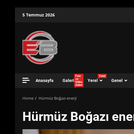
Skip
5 Temmuz 2026
to
content
Foto
Yerel
ve
Anasayfa
Galeri
Yerel
Genel
Video
Galeri
Home
Hürmüz Boğazı enerji
Hürmüz Boğazı ener