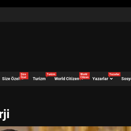
Size
Turizm
World
Yazarlar
Özel
Citizen
Size Özel
Turizm
World Citizen
Yazarlar
Sosy
ji