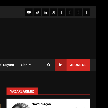
YouTube
Instagram
LinkedIn
twitter
facebook-
Facebook-
Facebook-
Facebook-
1
2
3
Grup
al Duyuru
Site
ABONE OL
YAZARLARIMIZ
Sevgi Seçen