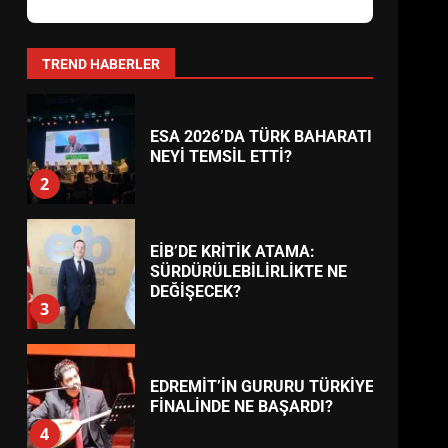
AYVALIK SU MİRASI İÇİN
HAREKETE GEÇİYOR: GÖZLER
BULUŞMADA
1
TREND HABERLER
ESA 2026’DA TÜRK BAHARATI
NEYİ TEMSİL ETTİ?
2
EİB’DE KRİTİK ATAMA:
SÜRDÜRÜLEBİLİRLİKTE NE
DEĞİŞECEK?
3
EDREMİT’İN GURURU TÜRKİYE
FİNALİNDE NE BAŞARDI?
4