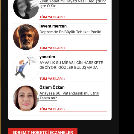
Zihin Yönetimi Hayatı Nasıl Değiştirir?
İşte O Sır
TÜM YAZILARI »
levent mercan
Depremde En Büyük Tehlike: Panik!
TÜM YAZILARI »
yonetim
AYVALIK SU MİRASI İÇİN HAREKETE
GEÇİYOR: GÖZLER BULUŞMADA
TÜM YAZILARI »
EİB’DE KRİTİK ATAMA:
SÜRDÜRÜLEBİLİRLİKTE NE
Özlem Özkan
DEĞİŞECEK?
Anayasa 66: Vatandaşlık mı, Etnik
3
Tanım mı?
TÜM YAZILARI »
EDREMİT’İN GURURU TÜRKİYE
FİNALİNDE NE BAŞARDI?
EDREMIT NÖBETÇI ECZANELER