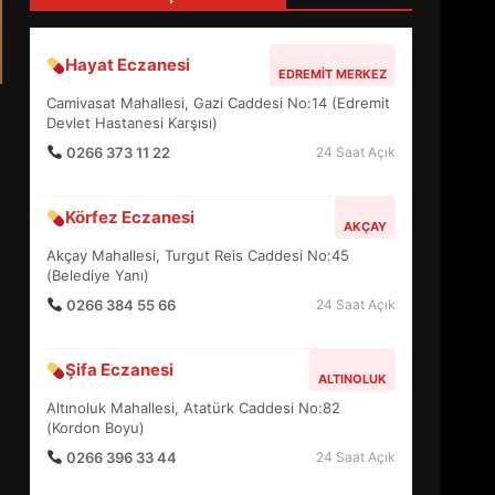
4
Hayat Eczanesi
EDREMIT MERKEZ
BALIKESİR MÜZELERİNDE
Camivasat Mahallesi, Gazi Caddesi No:14 (Edremit
SÜRE UZATILDI: NE DEĞİŞTİ?
Devlet Hastanesi Karşısı)
5
0266 373 11 22
24 Saat Açık
Körfez Eczanesi
BURHANİYE SATRANÇ
AKÇAY
TURNUVASI KAYITLARI NEYİ
Akçay Mahallesi, Turgut Reis Caddesi No:45
DEĞİŞTİRİYOR?
(Belediye Yanı)
6
0266 384 55 66
24 Saat Açık
BURHANİYE
Şifa Eczanesi
BELEDİYESPOR’DA YENİ
ALTINOLUK
YÖNETİM NASIL ŞEKİLLENDİ?
Altınoluk Mahallesi, Atatürk Caddesi No:82
7
(Kordon Boyu)
0266 396 33 44
24 Saat Açık