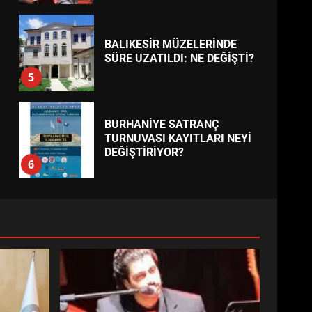
BALIKESİR MÜZELERİNDE
SÜRE UZATILDI: NE DEĞİŞTİ?
5
BURHANİYE SATRANÇ
TURNUVASI KAYITLARI NEYİ
DEĞİŞTİRİYOR?
6
BURHANİYE
BELEDİYESPOR’DA YENİ
YÖNETİM NASIL ŞEKİLLENDİ?
7
AYVALIK SU MİRASI İÇİN