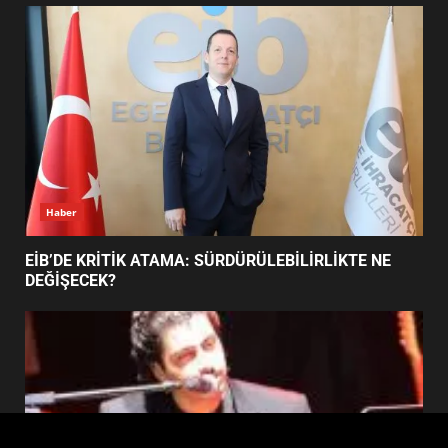
FİNALİNDE NE BAŞARDI?
4
BALIKESİR MÜZELERİNDE SÜRE
UZATILDI: NE DEĞİŞTİ?
5
Haber
BURHANİYE SATRANÇ
TURNUVASI KAYITLARI NEYİ
EİB’DE KRİTİK ATAMA: SÜRDÜRÜLEBİLİRLİKTE NE
DEĞİŞTİRİYOR?
DEĞİŞECEK?
6
BURHANİYE BELEDİYESPOR’DA
YENİ YÖNETİM NASIL
ŞEKİLLENDİ?
7