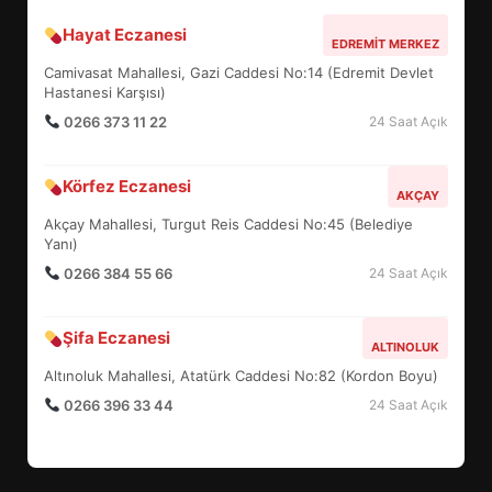
Hayat Eczanesi
EDREMİT’İN GURURU TÜRKİYE
EDREMIT MERKEZ
FİNALİNDE NE BAŞARDI?
Camivasat Mahallesi, Gazi Caddesi No:14 (Edremit Devlet
4
Hastanesi Karşısı)
0266 373 11 22
24 Saat Açık
BALIKESİR MÜZELERİNDE SÜRE
Körfez Eczanesi
AKÇAY
UZATILDI: NE DEĞİŞTİ?
Akçay Mahallesi, Turgut Reis Caddesi No:45 (Belediye
5
Yanı)
0266 384 55 66
24 Saat Açık
BURHANİYE SATRANÇ
TURNUVASI KAYITLARI NEYİ
Şifa Eczanesi
ALTINOLUK
DEĞİŞTİRİYOR?
6
Altınoluk Mahallesi, Atatürk Caddesi No:82 (Kordon Boyu)
0266 396 33 44
24 Saat Açık
BURHANİYE BELEDİYESPOR’DA
YENİ YÖNETİM NASIL
ŞEKİLLENDİ?