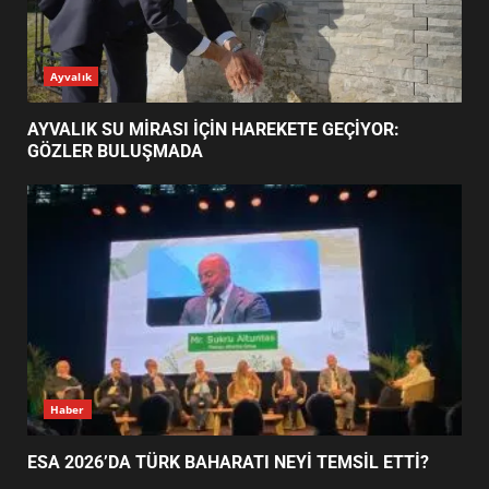
AYVALIK SU MİRASI İÇİN
Ayvalık
HAREKETE GEÇİYOR: GÖZLER
BULUŞMADA
1
AYVALIK SU MİRASI İÇİN HAREKETE GEÇİYOR:
GÖZLER BULUŞMADA
ESA 2026’DA TÜRK BAHARATI
NEYİ TEMSİL ETTİ?
2
EİB’DE KRİTİK ATAMA:
SÜRDÜRÜLEBİLİRLİKTE NE
DEĞİŞECEK?
3
Haber
ESA 2026’DA TÜRK BAHARATI NEYİ TEMSİL ETTİ?
EDREMİT’İN GURURU TÜRKİYE