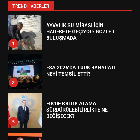
7
TREND HABERLER
AYVALIK SU MİRASI İÇİN
HAREKETE GEÇİYOR: GÖZLER
BULUŞMADA
1
ESA 2026’DA TÜRK BAHARATI
NEYİ TEMSİL ETTİ?
2
EİB’DE KRİTİK ATAMA:
SÜRDÜRÜLEBİLİRLİKTE NE
DEĞİŞECEK?
3