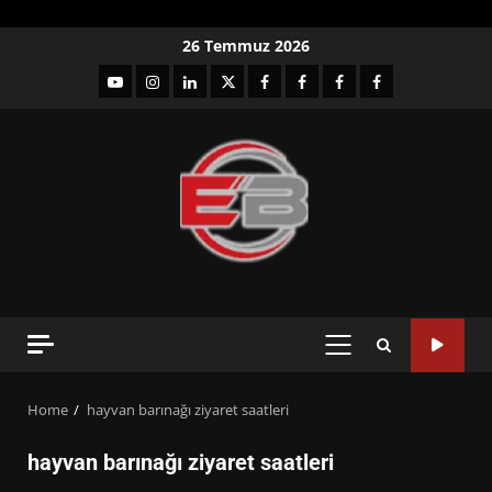
Skip
26 Temmuz 2026
to
YouTube
Instagram
LinkedIn
twitter
facebook-
Facebook-
Facebook-
Facebook-
content
1
2
3
Grup
PRIMARY
MENU
Home
hayvan barınağı ziyaret saatleri
hayvan barınağı ziyaret saatleri