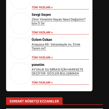
TÜM YAZILARI »
Sevgi Seçen
Zihin Yönetimi Hayatı Nasıl Değiştirir?
İşte O Sır
TÜM YAZILARI »
Özlem Özkan
Anayasa 66: Vatandaşlık mı, Etnik
Tanım mı?
TÜM YAZILARI »
yonetim
AYVALIK SU MİRASI İÇİN HAREKETE
GEÇİYOR: GÖZLER BULUŞMADA
TÜM YAZILARI »
EİB’DE KRİTİK ATAMA:
SÜRDÜRÜLEBİLİRLİKTE NE
DEĞİŞECEK?
3
EDREMIT NÖBETÇI ECZANELER