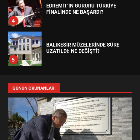
EDREMİT’İN GURURU TÜRKİYE
FİNALİNDE NE BAŞARDI?
4
BALIKESİR MÜZELERİNDE SÜRE
UZATILDI: NE DEĞİŞTİ?
5
BURHANİYE SATRANÇ
TURNUVASI KAYITLARI NEYİ
GÜNÜN OKUNANLARI
DEĞİŞTİRİYOR?
6
BURHANİYE BELEDİYESPOR’DA
YENİ YÖNETİM NASIL
ŞEKİLLENDİ?
7