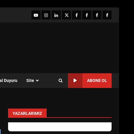
YouTube
Instagram
LinkedIn
twitter
facebook-
Facebook-
Facebook-
Facebook-
1
2
3
Grup
al Duyuru
Site
ABONE OL
YAZARLARIMIZ
yonetim