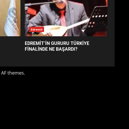
EDREMİT’İN GURURU TÜRKİYE
FİNALİNDE NE BAŞARDI?
4
BALIKESİR MÜZELERİNDE
SÜRE UZATILDI: NE DEĞİŞTİ?
5
BURHANİYE SATRANÇ
TURNUVASI KAYITLARI NEYİ
DEĞİŞTİRİYOR?
6
BURHANİYE