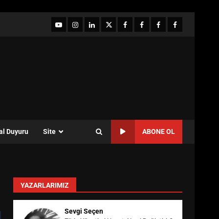
YouTube
Instagram
LinkedIn
twitter
facebook-
Facebook-
Facebook-
Facebook-
1
2
3
Grup
al Duyuru
Site
ABONE OL
YAZARLARIMIZ
Sevgi Seçen