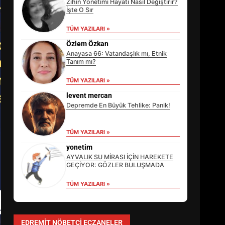
Zihin Yönetimi Hayatı Nasıl Değiştirir?
İşte O Sır
TÜM YAZILARI »
Özlem Özkan
Anayasa 66: Vatandaşlık mı, Etnik
Tanım mı?
TÜM YAZILARI »
levent mercan
Depremde En Büyük Tehlike: Panik!
TÜM YAZILARI »
EİB’DE KRİTİK ATAMA:
SÜRDÜRÜLEBİLİRLİKTE NE
yonetim
DEĞİŞECEK?
AYVALIK SU MİRASI İÇİN HAREKETE
3
GEÇİYOR: GÖZLER BULUŞMADA
TÜM YAZILARI »
EDREMİT’İN GURURU TÜRKİYE
FİNALİNDE NE BAŞARDI?
EDREMIT NÖBETÇI ECZANELER