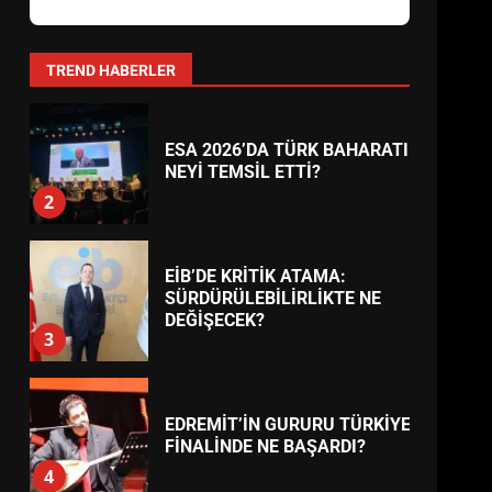
AYVALIK SU MİRASI İÇİN
HAREKETE GEÇİYOR: GÖZLER
BULUŞMADA
1
TREND HABERLER
ESA 2026’DA TÜRK BAHARATI
NEYİ TEMSİL ETTİ?
2
EİB’DE KRİTİK ATAMA:
SÜRDÜRÜLEBİLİRLİKTE NE
DEĞİŞECEK?
3
EDREMİT’İN GURURU TÜRKİYE
FİNALİNDE NE BAŞARDI?
4