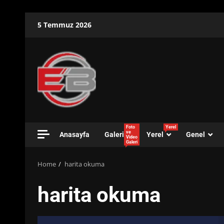
Skip
5 Temmuz 2026
to
content
Foto
Yerel
ve
Anasayfa
Galeri
Yerel
Genel
Video
Galeri
Home
harita okuma
harita okuma