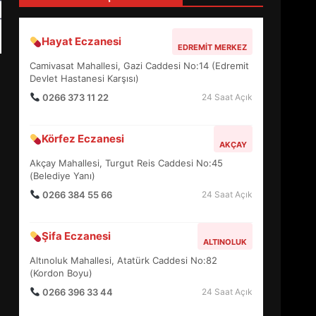
4
Hayat Eczanesi
EDREMIT MERKEZ
BALIKESİR MÜZELERİNDE
Camivasat Mahallesi, Gazi Caddesi No:14 (Edremit
SÜRE UZATILDI: NE DEĞİŞTİ?
Devlet Hastanesi Karşısı)
5
0266 373 11 22
24 Saat Açık
Körfez Eczanesi
BURHANİYE SATRANÇ
AKÇAY
TURNUVASI KAYITLARI NEYİ
Akçay Mahallesi, Turgut Reis Caddesi No:45
DEĞİŞTİRİYOR?
(Belediye Yanı)
6
0266 384 55 66
24 Saat Açık
BURHANİYE
Şifa Eczanesi
BELEDİYESPOR’DA YENİ
ALTINOLUK
YÖNETİM NASIL ŞEKİLLENDİ?
Altınoluk Mahallesi, Atatürk Caddesi No:82
7
(Kordon Boyu)
0266 396 33 44
24 Saat Açık