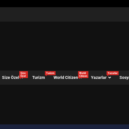
Size
Turizm
World
Yazarlar
Özel
Citizen
Size Özel
Turizm
World Citizen
Yazarlar
Sosy