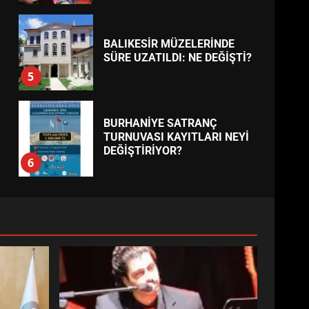
BALIKESİR MÜZELERİNDE
SÜRE UZATILDI: NE DEĞİŞTİ?
5
BURHANİYE SATRANÇ
TURNUVASI KAYITLARI NEYİ
DEĞİŞTİRİYOR?
6
BURHANİYE
BELEDİYESPOR’DA YENİ
YÖNETİM NASIL ŞEKİLLENDİ?
7
AYVALIK SU MİRASI İÇİN