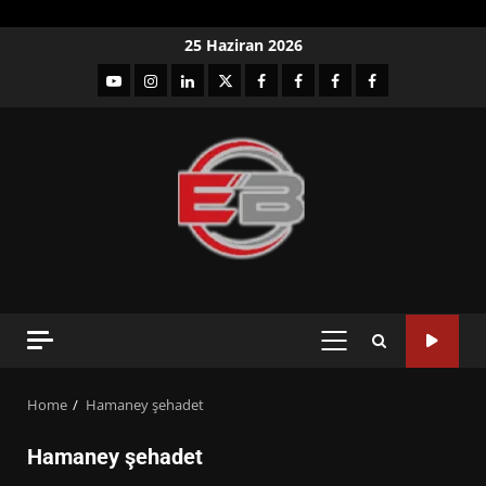
Skip
25 Haziran 2026
to
YouTube
Instagram
LinkedIn
twitter
facebook-
Facebook-
Facebook-
Facebook-
content
1
2
3
Grup
PRIMARY
MENU
Home
Hamaney şehadet
Hamaney şehadet