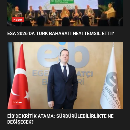
AYVALIK SU MİRASI İÇİN
Ayvalık
HAREKETE GEÇİYOR: GÖZLER
BULUŞMADA
1
AYVALIK SU MİRASI İÇİN HAREKETE GEÇİYOR:
GÖZLER BULUŞMADA
ESA 2026’DA TÜRK BAHARATI
NEYİ TEMSİL ETTİ?
2
EİB’DE KRİTİK ATAMA:
SÜRDÜRÜLEBİLİRLİKTE NE
DEĞİŞECEK?
3
Haber
ESA 2026’DA TÜRK BAHARATI NEYİ TEMSİL ETTİ?
EDREMİT’İN GURURU TÜRKİYE