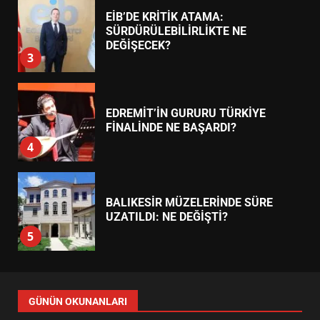
7
TREND HABERLER
AYVALIK SU MİRASI İÇİN
HAREKETE GEÇİYOR: GÖZLER
BULUŞMADA
1
ESA 2026’DA TÜRK BAHARATI
NEYİ TEMSİL ETTİ?
2
EİB’DE KRİTİK ATAMA:
SÜRDÜRÜLEBİLİRLİKTE NE
DEĞİŞECEK?
3