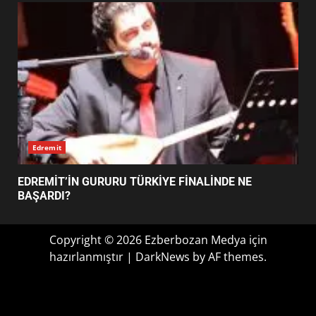
FİNALİNDE NE BAŞARDI?
4
BALIKESİR MÜZELERİNDE SÜRE
UZATILDI: NE DEĞİŞTİ?
5
Haber
BURHANİYE SATRANÇ
TURNUVASI KAYITLARI NEYİ
EİB’DE KRİTİK ATAMA: SÜRDÜRÜLEBİLİRLİKTE NE
DEĞİŞTİRİYOR?
DEĞİŞECEK?
6
BURHANİYE BELEDİYESPOR’DA
YENİ YÖNETİM NASIL
ŞEKİLLENDİ?
7