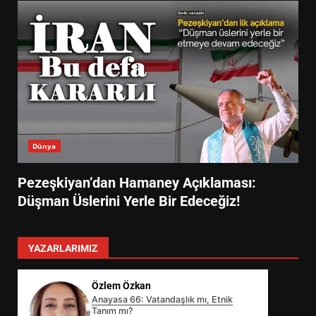
Dünya
Pezeşkiyan’dan Hamaney Açıklaması:
Düşman Üslerini Yerle Bir Edeceğiz!
YAZARLARIMIZ
Özlem Özkan
Anayasa 66: Vatandaşlık mı, Etnik
Tanım mı?