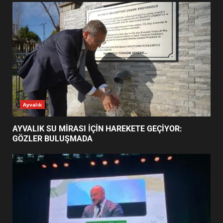
EDREMİT’İN GURURU TÜRKİYE
FİNALİNDE NE BAŞARDI?
4
BALIKESİR MÜZELERİNDE SÜRE
UZATILDI: NE DEĞİŞTİ?
5
BURHANİYE SATRANÇ
TURNUVASI KAYITLARI NEYİ
GÜNÜN OKUNANLARI
DEĞİŞTİRİYOR?
6
BURHANİYE BELEDİYESPOR’DA
YENİ YÖNETİM NASIL
ŞEKİLLENDİ?
7