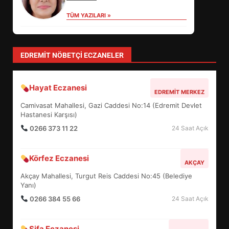
TÜM YAZILARI »
levent mercan
Depremde En Büyük Tehlike: Panik!
TÜM YAZILARI »
Sevgi Seçen
Zihin Yönetimi Hayatı Nasıl Değiştirir?
İşte O Sır
TÜM YAZILARI »
yonetim
AYVALIK SU MİRASI İÇİN HAREKETE
GEÇİYOR: GÖZLER BULUŞMADA
TÜM YAZILARI »
EİB’DE KRİTİK ATAMA:
SÜRDÜRÜLEBİLİRLİKTE NE
DEĞİŞECEK?
3
EDREMIT NÖBETÇI ECZANELER