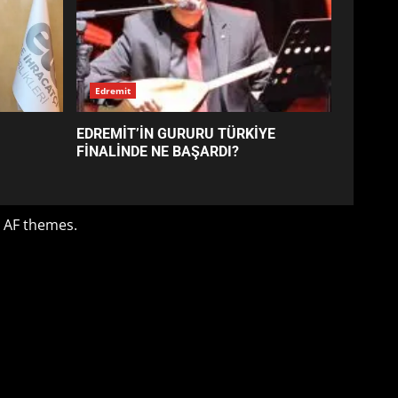
EDREMİT’İN GURURU TÜRKİYE
FİNALİNDE NE BAŞARDI?
4
BALIKESİR MÜZELERİNDE
SÜRE UZATILDI: NE DEĞİŞTİ?
5
BURHANİYE SATRANÇ
TURNUVASI KAYITLARI NEYİ
DEĞİŞTİRİYOR?
6
BURHANİYE