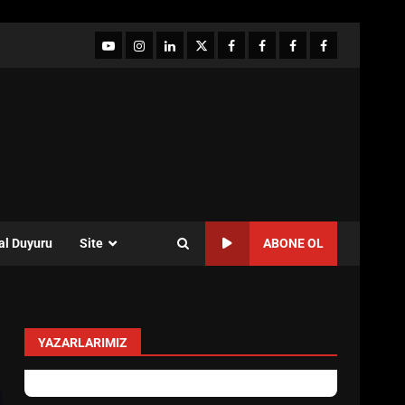
YouTube
Instagram
LinkedIn
twitter
facebook-
Facebook-
Facebook-
Facebook-
1
2
3
Grup
al Duyuru
Site
ABONE OL
YAZARLARIMIZ
Özlem Özkan