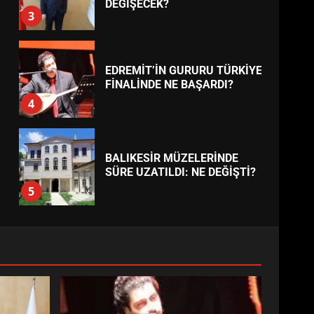
BURHANİYE
BELEDİYESPOR’DA YENİ
YÖNETİM NASIL ŞEKİLLENDİ?
7
TREND HABERLER
AYVALIK SU MİRASI İÇİN
HAREKETE GEÇİYOR: GÖZLER
BULUŞMADA
1
ESA 2026’DA TÜRK BAHARATI
NEYİ TEMSİL ETTİ?
2
EİB’DE KRİTİK ATAMA:
SÜRDÜRÜLEBİLİRLİKTE NE
DEĞİŞECEK?
3