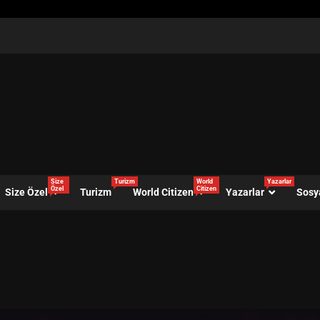
Size
Turizm
World
Yazarlar
Özel
Citizen
Size Özel
Turizm
World Citizen
Yazarlar
Sosy