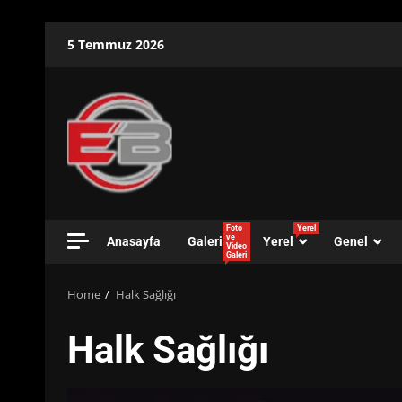
Skip
5 Temmuz 2026
to
content
Foto
Yerel
ve
Anasayfa
Galeri
Yerel
Genel
Video
Galeri
Home
Halk Sağlığı
Halk Sağlığı