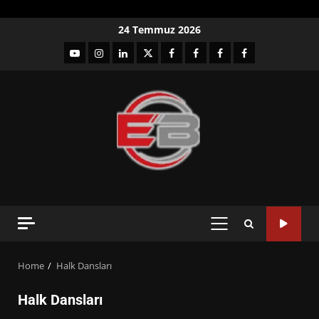
Skip
24 Temmuz 2026
to
YouTube
Instagram
LinkedIn
twitter
facebook-
Facebook-
Facebook-
Facebook-
content
1
2
3
Grup
PRIMARY
MENU
Home
Halk Dansları
Halk Dansları