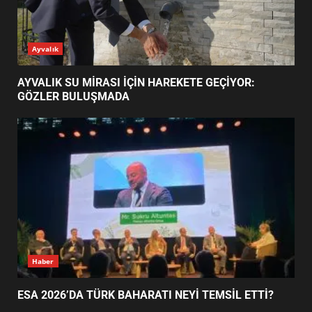
ESA 2026’DA TÜRK BAHARATI
Ayvalık
NEYİ TEMSİL ETTİ?
2
AYVALIK SU MİRASI İÇİN HAREKETE GEÇİYOR:
GÖZLER BULUŞMADA
EİB’DE KRİTİK ATAMA:
SÜRDÜRÜLEBİLİRLİKTE NE
DEĞİŞECEK?
3
EDREMİT’İN GURURU TÜRKİYE
FİNALİNDE NE BAŞARDI?
4
Haber
ESA 2026’DA TÜRK BAHARATI NEYİ TEMSİL ETTİ?
BALIKESİR MÜZELERİNDE SÜRE