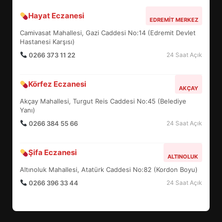
Hayat Eczanesi
BALIKESİR MÜZELERİNDE SÜRE
EDREMIT MERKEZ
UZATILDI: NE DEĞİŞTİ?
Camivasat Mahallesi, Gazi Caddesi No:14 (Edremit Devlet
5
Hastanesi Karşısı)
0266 373 11 22
24 Saat Açık
BURHANİYE SATRANÇ
Körfez Eczanesi
TURNUVASI KAYITLARI NEYİ
AKÇAY
DEĞİŞTİRİYOR?
Akçay Mahallesi, Turgut Reis Caddesi No:45 (Belediye
6
Yanı)
0266 384 55 66
24 Saat Açık
BURHANİYE BELEDİYESPOR’DA
YENİ YÖNETİM NASIL
Şifa Eczanesi
ALTINOLUK
ŞEKİLLENDİ?
7
Altınoluk Mahallesi, Atatürk Caddesi No:82 (Kordon Boyu)
0266 396 33 44
24 Saat Açık
AYVALIK SU MİRASI İÇİN
HAREKETE GEÇİYOR: GÖZLER
BULUŞMADA