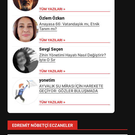
TÜM YAZILARI »
Özlem Özkan
Anayasa 66: Vatandaşlık mı, Etnik
Tanım mı?
TÜM YAZILARI »
Sevgi Seçen
Zihin Yönetimi Hayatı Nasıl Değiştirir?
İşte O Sır
EİB’DE KRİTİK ATAMA:
TÜM YAZILARI »
SÜRDÜRÜLEBİLİRLİKTE NE
DEĞİŞECEK?
yonetim
3
AYVALIK SU MİRASI İÇİN HAREKETE
GEÇİYOR: GÖZLER BULUŞMADA
TÜM YAZILARI »
EDREMİT’İN GURURU TÜRKİYE
FİNALİNDE NE BAŞARDI?
4
EDREMIT NÖBETÇI ECZANELER