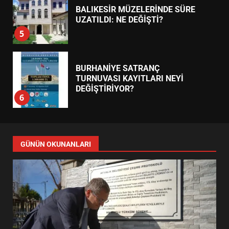
BALIKESİR MÜZELERİNDE SÜRE
UZATILDI: NE DEĞİŞTİ?
5
BURHANİYE SATRANÇ
TURNUVASI KAYITLARI NEYİ
DEĞİŞTİRİYOR?
6
BURHANİYE BELEDİYESPOR’DA
YENİ YÖNETİM NASIL
GÜNÜN OKUNANLARI
ŞEKİLLENDİ?
7
AYVALIK SU MİRASI İÇİN
HAREKETE GEÇİYOR: GÖZLER
BULUŞMADA
1