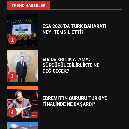
1
TREND HABERLER
ESA 2026’DA TÜRK BAHARATI
NEYİ TEMSİL ETTİ?
2
EİB’DE KRİTİK ATAMA:
SÜRDÜRÜLEBİLİRLİKTE NE
DEĞİŞECEK?
3
EDREMİT’İN GURURU TÜRKİYE
FİNALİNDE NE BAŞARDI?
4