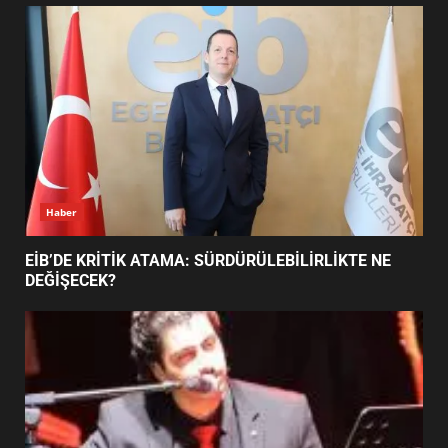
UZATILDI: NE DEĞİŞTİ?
5
BURHANİYE SATRANÇ
TURNUVASI KAYITLARI NEYİ
DEĞİŞTİRİYOR?
6
Haber
BURHANİYE BELEDİYESPOR’DA
YENİ YÖNETİM NASIL
EİB’DE KRİTİK ATAMA: SÜRDÜRÜLEBİLİRLİKTE NE
ŞEKİLLENDİ?
DEĞİŞECEK?
7