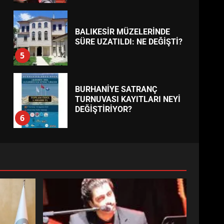
BALIKESİR MÜZELERİNDE
SÜRE UZATILDI: NE DEĞİŞTİ?
5
BURHANİYE SATRANÇ
TURNUVASI KAYITLARI NEYİ
DEĞİŞTİRİYOR?
6
BURHANİYE
BELEDİYESPOR’DA YENİ
YÖNETİM NASIL ŞEKİLLENDİ?
7
AYVALIK SU MİRASI İÇİN