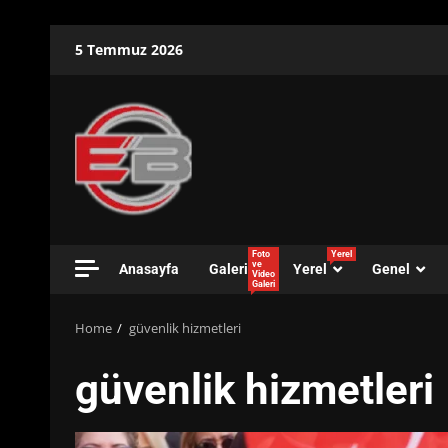
Skip
5 Temmuz 2026
to
content
Foto
Yerel
ve
Anasayfa
Galeri
Yerel
Genel
Video
Galeri
Home
güvenlik hizmetleri
güvenlik hizmetleri