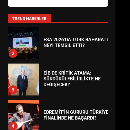
AYVALIK SU MİRASI İÇİN
HAREKETE GEÇİYOR: GÖZLER
BULUŞMADA
1
TREND HABERLER
ESA 2026’DA TÜRK BAHARATI
NEYİ TEMSİL ETTİ?
2
EİB’DE KRİTİK ATAMA:
SÜRDÜRÜLEBİLİRLİKTE NE
DEĞİŞECEK?
3
EDREMİT’İN GURURU TÜRKİYE
FİNALİNDE NE BAŞARDI?
4