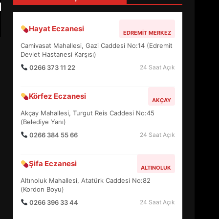
4
Hayat Eczanesi
EDREMIT MERKEZ
BALIKESİR MÜZELERİNDE
Camivasat Mahallesi, Gazi Caddesi No:14 (Edremit
SÜRE UZATILDI: NE DEĞİŞTİ?
Devlet Hastanesi Karşısı)
5
0266 373 11 22
24 Saat Açık
Körfez Eczanesi
BURHANİYE SATRANÇ
AKÇAY
TURNUVASI KAYITLARI NEYİ
Akçay Mahallesi, Turgut Reis Caddesi No:45
DEĞİŞTİRİYOR?
(Belediye Yanı)
6
0266 384 55 66
24 Saat Açık
BURHANİYE
Şifa Eczanesi
BELEDİYESPOR’DA YENİ
ALTINOLUK
YÖNETİM NASIL ŞEKİLLENDİ?
Altınoluk Mahallesi, Atatürk Caddesi No:82
7
(Kordon Boyu)
0266 396 33 44
24 Saat Açık