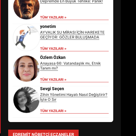
Depremde En Büyük Tehlike: Panik!
TÜM YAZILARI »
yonetim
AYVALIK SU MİRASI İÇİN HAREKETE
GEÇİYOR: GÖZLER BULUŞMADA
TÜM YAZILARI »
Özlem Özkan
Anayasa 66: Vatandaşlık mı, Etnik
Tanım mı?
TÜM YAZILARI »
EİB’DE KRİTİK ATAMA:
SÜRDÜRÜLEBİLİRLİKTE NE
Sevgi Seçen
DEĞİŞECEK?
Zihin Yönetimi Hayatı Nasıl Değiştirir?
3
İşte O Sır
TÜM YAZILARI »
EDREMİT’İN GURURU TÜRKİYE
FİNALİNDE NE BAŞARDI?
EDREMIT NÖBETÇI ECZANELER