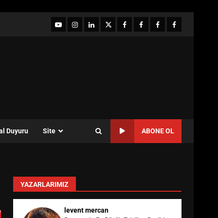
YouTube
Instagram
LinkedIn
twitter
facebook-
Facebook-
Facebook-
Facebook-
1
2
3
Grup
al Duyuru
Site
ABONE OL
YAZARLARIMIZ
levent mercan