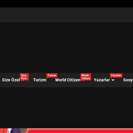
Size
Turizm
World
Yazarlar
Özel
Citizen
Size Özel
Turizm
World Citizen
Yazarlar
Sosy