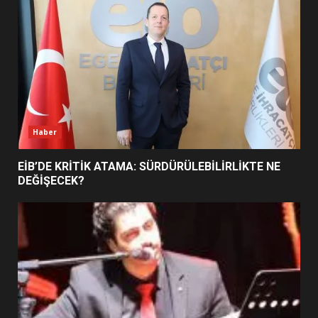
5
BURHANİYE SATRANÇ
TURNUVASI KAYITLARI NEYİ
DEĞİŞTİRİYOR?
6
Haber
BURHANİYE BELEDİYESPOR’DA
YENİ YÖNETİM NASIL
EİB’DE KRİTİK ATAMA: SÜRDÜRÜLEBİLİRLİKTE NE
ŞEKİLLENDİ?
DEĞİŞECEK?
7