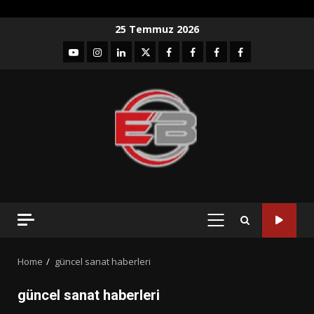
Skip
25 Temmuz 2026
to
YouTube
Instagram
LinkedIn
twitter
facebook-
Facebook-
Facebook-
Facebook-
content
1
2
3
Grup
PRIMARY
MENU
Home
güncel sanat haberleri
güncel sanat haberleri