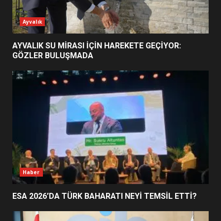
ESA 2026’DA TÜRK BAHARATI
Ayvalık
NEYİ TEMSİL ETTİ?
2
AYVALIK SU MİRASI İÇİN HAREKETE GEÇİYOR:
GÖZLER BULUŞMADA
EİB’DE KRİTİK ATAMA:
SÜRDÜRÜLEBİLİRLİKTE NE
DEĞİŞECEK?
3
EDREMİT’İN GURURU TÜRKİYE
FİNALİNDE NE BAŞARDI?
4
Haber
ESA 2026’DA TÜRK BAHARATI NEYİ TEMSİL ETTİ?
BALIKESİR MÜZELERİNDE SÜRE
UZATILDI: NE DEĞİŞTİ?