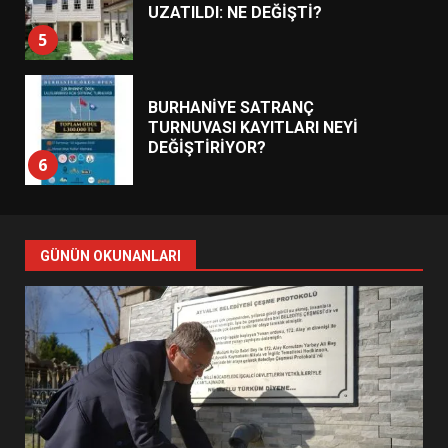
UZATILDI: NE DEĞİŞTİ?
5
BURHANİYE SATRANÇ
TURNUVASI KAYITLARI NEYİ
DEĞİŞTİRİYOR?
6
BURHANİYE BELEDİYESPOR’DA
YENİ YÖNETİM NASIL
GÜNÜN OKUNANLARI
ŞEKİLLENDİ?
7
AYVALIK SU MİRASI İÇİN
HAREKETE GEÇİYOR: GÖZLER
BULUŞMADA
1