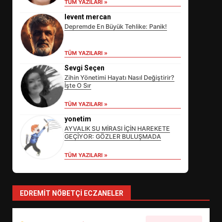
TÜM YAZILARI »
levent mercan
Depremde En Büyük Tehlike: Panik!
TÜM YAZILARI »
Sevgi Seçen
Zihin Yönetimi Hayatı Nasıl Değiştirir?
İşte O Sır
EİB’DE KRİTİK ATAMA:
TÜM YAZILARI »
SÜRDÜRÜLEBİLİRLİKTE NE
DEĞİŞECEK?
yonetim
3
AYVALIK SU MİRASI İÇİN HAREKETE
GEÇİYOR: GÖZLER BULUŞMADA
TÜM YAZILARI »
EDREMİT’İN GURURU TÜRKİYE
FİNALİNDE NE BAŞARDI?
4
EDREMIT NÖBETÇI ECZANELER