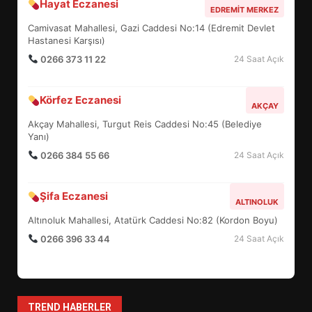
Hayat Eczanesi
BALIKESİR MÜZELERİNDE SÜRE
EDREMIT MERKEZ
UZATILDI: NE DEĞİŞTİ?
Camivasat Mahallesi, Gazi Caddesi No:14 (Edremit Devlet
5
Hastanesi Karşısı)
0266 373 11 22
24 Saat Açık
BURHANİYE SATRANÇ
Körfez Eczanesi
TURNUVASI KAYITLARI NEYİ
AKÇAY
DEĞİŞTİRİYOR?
Akçay Mahallesi, Turgut Reis Caddesi No:45 (Belediye
6
Yanı)
0266 384 55 66
24 Saat Açık
BURHANİYE BELEDİYESPOR’DA
YENİ YÖNETİM NASIL
Şifa Eczanesi
ALTINOLUK
ŞEKİLLENDİ?
7
Altınoluk Mahallesi, Atatürk Caddesi No:82 (Kordon Boyu)
0266 396 33 44
24 Saat Açık
AYVALIK SU MİRASI İÇİN
HAREKETE GEÇİYOR: GÖZLER
BULUŞMADA
1
TREND HABERLER