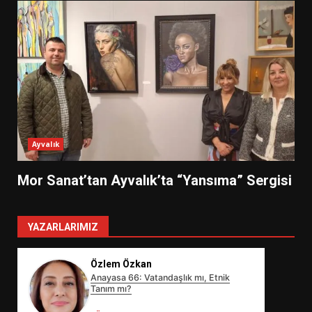
Ayvalık
Mor Sanat’tan Ayvalık’ta “Yansıma” Sergisi
YAZARLARIMIZ
Özlem Özkan
Anayasa 66: Vatandaşlık mı, Etnik
Tanım mı?