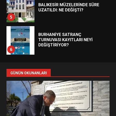
BALIKESİR MÜZELERİNDE SÜRE
UZATILDI: NE DEĞİŞTİ?
5
BURHANİYE SATRANÇ
TURNUVASI KAYITLARI NEYİ
DEĞİŞTİRİYOR?
6
BURHANİYE BELEDİYESPOR’DA
YENİ YÖNETİM NASIL
GÜNÜN OKUNANLARI
ŞEKİLLENDİ?
7
AYVALIK SU MİRASI İÇİN
HAREKETE GEÇİYOR: GÖZLER
BULUŞMADA
1