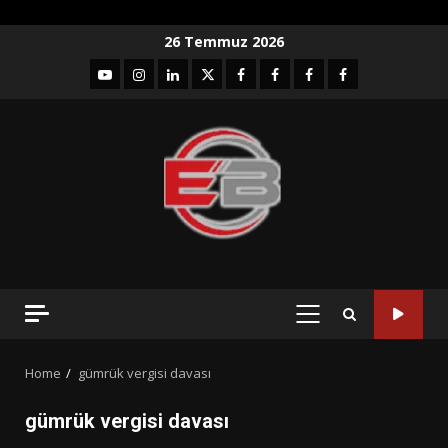
Skip
26 Temmuz 2026
to
YouTube
Instagram
LinkedIn
twitter
facebook-
Facebook-
Facebook-
Facebook-
content
1
2
3
Grup
PRIMARY
MENU
Home
gümrük vergisi davası
gümrük vergisi davası