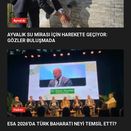
ESA 2026’DA TÜRK BAHARATI
Ayvalık
NEYİ TEMSİL ETTİ?
2
AYVALIK SU MİRASI İÇİN HAREKETE GEÇİYOR:
GÖZLER BULUŞMADA
EİB’DE KRİTİK ATAMA:
SÜRDÜRÜLEBİLİRLİKTE NE
DEĞİŞECEK?
3
EDREMİT’İN GURURU TÜRKİYE
FİNALİNDE NE BAŞARDI?
4
Haber
ESA 2026’DA TÜRK BAHARATI NEYİ TEMSİL ETTİ?
BALIKESİR MÜZELERİNDE SÜRE