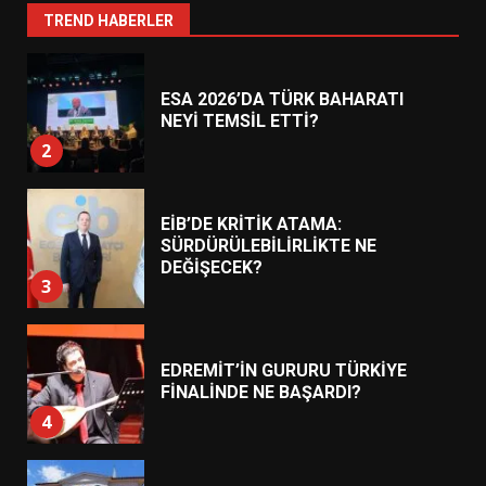
1
TREND HABERLER
ESA 2026’DA TÜRK BAHARATI
NEYİ TEMSİL ETTİ?
2
EİB’DE KRİTİK ATAMA:
SÜRDÜRÜLEBİLİRLİKTE NE
DEĞİŞECEK?
3
EDREMİT’İN GURURU TÜRKİYE
FİNALİNDE NE BAŞARDI?
4