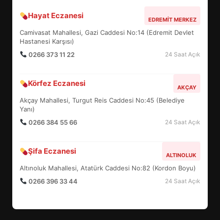
Hayat Eczanesi
BALIKESİR MÜZELERİNDE SÜRE
EDREMIT MERKEZ
UZATILDI: NE DEĞİŞTİ?
Camivasat Mahallesi, Gazi Caddesi No:14 (Edremit Devlet
5
Hastanesi Karşısı)
0266 373 11 22
24 Saat Açık
BURHANİYE SATRANÇ
Körfez Eczanesi
TURNUVASI KAYITLARI NEYİ
AKÇAY
DEĞİŞTİRİYOR?
Akçay Mahallesi, Turgut Reis Caddesi No:45 (Belediye
6
Yanı)
0266 384 55 66
24 Saat Açık
BURHANİYE BELEDİYESPOR’DA
YENİ YÖNETİM NASIL
Şifa Eczanesi
ALTINOLUK
ŞEKİLLENDİ?
7
Altınoluk Mahallesi, Atatürk Caddesi No:82 (Kordon Boyu)
0266 396 33 44
24 Saat Açık
AYVALIK SU MİRASI İÇİN
HAREKETE GEÇİYOR: GÖZLER
BULUŞMADA