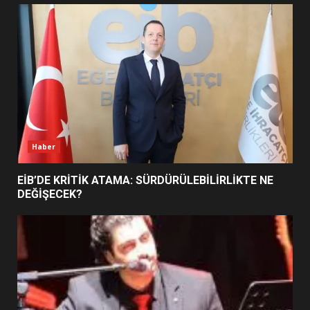
UZATILDI: NE DEĞİŞTİ?
5
BURHANİYE SATRANÇ
TURNUVASI KAYITLARI NEYİ
DEĞİŞTİRİYOR?
6
Haber
BURHANİYE BELEDİYESPOR’DA
YENİ YÖNETİM NASIL
EİB’DE KRİTİK ATAMA: SÜRDÜRÜLEBİLİRLİKTE NE
ŞEKİLLENDİ?
DEĞİŞECEK?
7