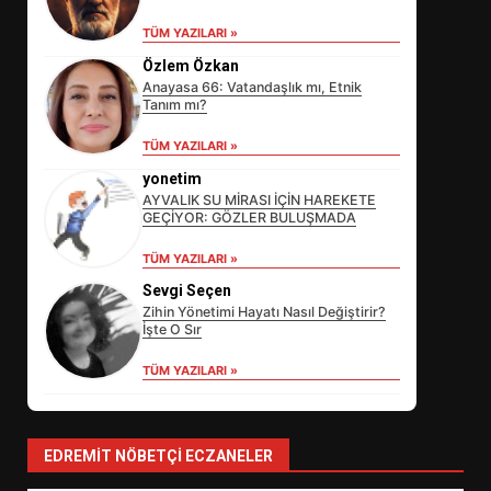
TÜM YAZILARI »
Özlem Özkan
Anayasa 66: Vatandaşlık mı, Etnik
Tanım mı?
TÜM YAZILARI »
yonetim
AYVALIK SU MİRASI İÇİN HAREKETE
GEÇİYOR: GÖZLER BULUŞMADA
EİB’DE KRİTİK ATAMA:
TÜM YAZILARI »
SÜRDÜRÜLEBİLİRLİKTE NE
Sevgi Seçen
DEĞİŞECEK?
3
Zihin Yönetimi Hayatı Nasıl Değiştirir?
İşte O Sır
TÜM YAZILARI »
EDREMİT’İN GURURU TÜRKİYE
FİNALİNDE NE BAŞARDI?
4
EDREMIT NÖBETÇI ECZANELER