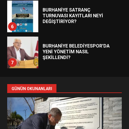
BURHANİYE SATRANÇ
TURNUVASI KAYITLARI NEYİ
DEĞİŞTİRİYOR?
6
BURHANİYE BELEDİYESPOR’DA
YENİ YÖNETİM NASIL
ŞEKİLLENDİ?
7
AYVALIK SU MİRASI İÇİN
HAREKETE GEÇİYOR: GÖZLER
GÜNÜN OKUNANLARI
BULUŞMADA
1
ESA 2026’DA TÜRK BAHARATI
NEYİ TEMSİL ETTİ?