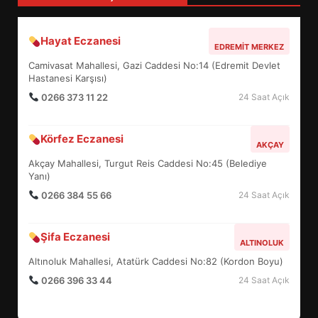
BURHANİYE SATRANÇ
Hayat Eczanesi
EDREMIT MERKEZ
TURNUVASI KAYITLARI NEYİ
Camivasat Mahallesi, Gazi Caddesi No:14 (Edremit Devlet
DEĞİŞTİRİYOR?
6
Hastanesi Karşısı)
0266 373 11 22
24 Saat Açık
BURHANİYE BELEDİYESPOR’DA
Körfez Eczanesi
YENİ YÖNETİM NASIL
AKÇAY
ŞEKİLLENDİ?
Akçay Mahallesi, Turgut Reis Caddesi No:45 (Belediye
7
Yanı)
0266 384 55 66
24 Saat Açık
AYVALIK SU MİRASI İÇİN
HAREKETE GEÇİYOR: GÖZLER
Şifa Eczanesi
ALTINOLUK
BULUŞMADA
1
Altınoluk Mahallesi, Atatürk Caddesi No:82 (Kordon Boyu)
0266 396 33 44
24 Saat Açık
ESA 2026’DA TÜRK BAHARATI