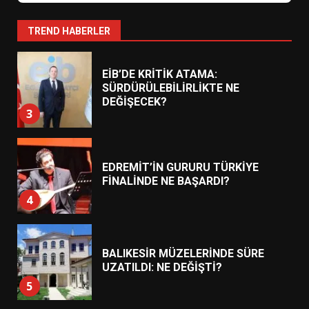
NEYİ TEMSİL ETTİ?
2
TREND HABERLER
EİB’DE KRİTİK ATAMA:
SÜRDÜRÜLEBİLİRLİKTE NE
DEĞİŞECEK?
3
EDREMİT’İN GURURU TÜRKİYE
FİNALİNDE NE BAŞARDI?
4
BALIKESİR MÜZELERİNDE SÜRE
UZATILDI: NE DEĞİŞTİ?
5