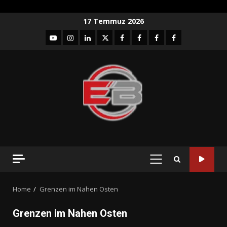
Skip
17 Temmuz 2026
to
YouTube
Instagram
LinkedIn
twitter
facebook-
Facebook-
Facebook-
Facebook-
content
1
2
3
Grup
PRIMARY
MENU
Home
Grenzen im Nahen Osten
Grenzen im Nahen Osten