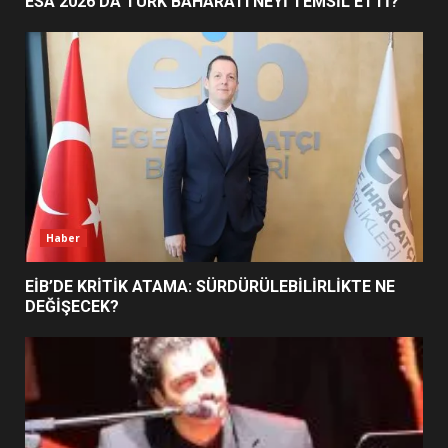
ESA 2026’DA TÜRK BAHARATI NEYİ TEMSİL ETTİ?
BURHANİYE SATRANÇ
TURNUVASI KAYITLARI NEYİ
DEĞİŞTİRİYOR?
6
BURHANİYE BELEDİYESPOR’DA
YENİ YÖNETİM NASIL
ŞEKİLLENDİ?
7
Haber
EİB’DE KRİTİK ATAMA: SÜRDÜRÜLEBİLİRLİKTE NE
DEĞİŞECEK?