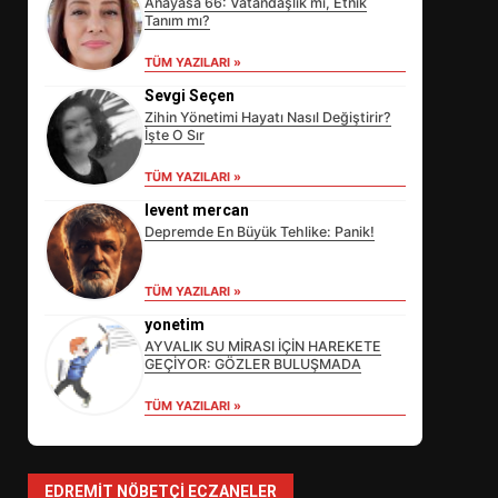
Anayasa 66: Vatandaşlık mı, Etnik
Tanım mı?
TÜM YAZILARI »
Sevgi Seçen
Zihin Yönetimi Hayatı Nasıl Değiştirir?
İşte O Sır
EİB’DE KRİTİK ATAMA:
SÜRDÜRÜLEBİLİRLİKTE NE
TÜM YAZILARI »
DEĞİŞECEK?
3
levent mercan
Depremde En Büyük Tehlike: Panik!
EDREMİT’İN GURURU TÜRKİYE
TÜM YAZILARI »
FİNALİNDE NE BAŞARDI?
yonetim
4
AYVALIK SU MİRASI İÇİN HAREKETE
GEÇİYOR: GÖZLER BULUŞMADA
TÜM YAZILARI »
BALIKESİR MÜZELERİNDE SÜRE
UZATILDI: NE DEĞİŞTİ?
5
EDREMIT NÖBETÇI ECZANELER