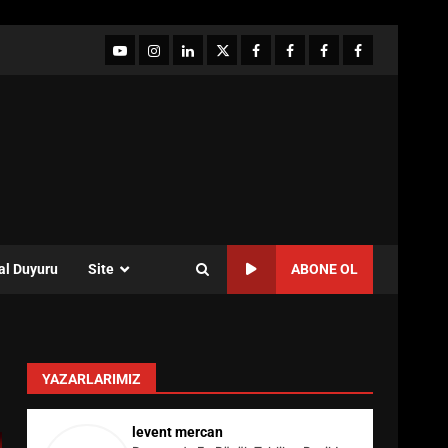
YouTube
Instagram
LinkedIn
twitter
facebook-
Facebook-
Facebook-
Facebook-
1
2
3
Grup
al Duyuru
Site
ABONE OL
YAZARLARIMIZ
levent mercan