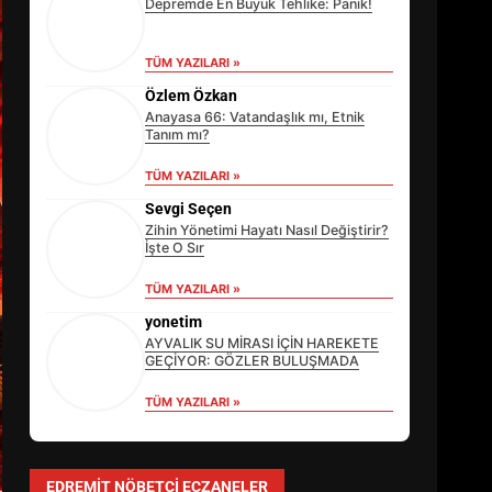
Depremde En Büyük Tehlike: Panik!
TÜM YAZILARI »
Özlem Özkan
Anayasa 66: Vatandaşlık mı, Etnik
Tanım mı?
TÜM YAZILARI »
Sevgi Seçen
Zihin Yönetimi Hayatı Nasıl Değiştirir?
İşte O Sır
TÜM YAZILARI »
yonetim
AYVALIK SU MİRASI İÇİN HAREKETE
GEÇİYOR: GÖZLER BULUŞMADA
TÜM YAZILARI »
EİB’DE KRİTİK ATAMA:
SÜRDÜRÜLEBİLİRLİKTE NE
DEĞİŞECEK?
EDREMIT NÖBETÇI ECZANELER