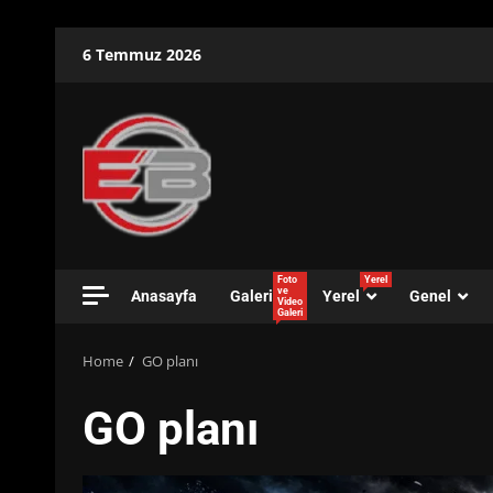
Skip
6 Temmuz 2026
to
content
Foto
Yerel
ve
Anasayfa
Galeri
Yerel
Genel
Video
Galeri
Home
GO planı
GO planı