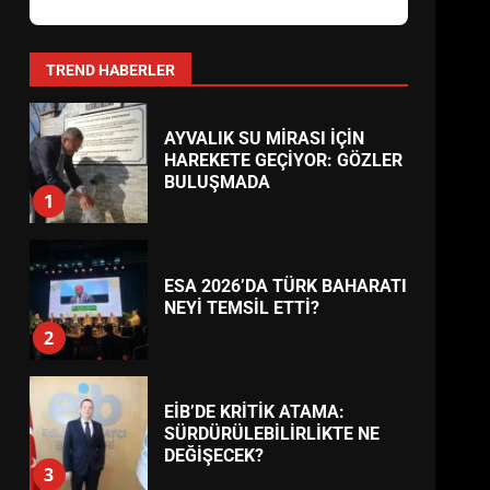
BURHANİYE
BELEDİYESPOR’DA YENİ
YÖNETİM NASIL ŞEKİLLENDİ?
7
TREND HABERLER
AYVALIK SU MİRASI İÇİN
HAREKETE GEÇİYOR: GÖZLER
BULUŞMADA
1
ESA 2026’DA TÜRK BAHARATI
NEYİ TEMSİL ETTİ?
2
EİB’DE KRİTİK ATAMA:
SÜRDÜRÜLEBİLİRLİKTE NE
DEĞİŞECEK?
3