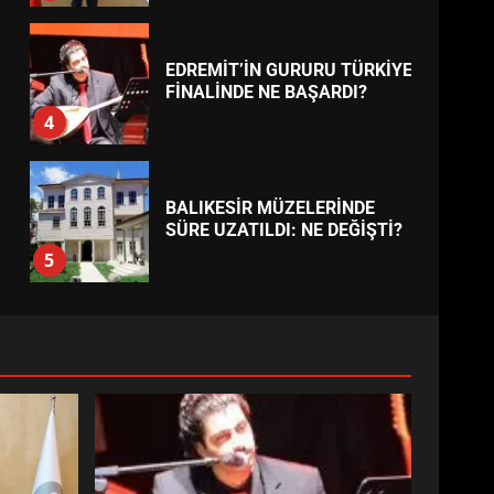
EDREMİT’İN GURURU TÜRKİYE
FİNALİNDE NE BAŞARDI?
4
BALIKESİR MÜZELERİNDE
SÜRE UZATILDI: NE DEĞİŞTİ?
5
BURHANİYE SATRANÇ
TURNUVASI KAYITLARI NEYİ
DEĞİŞTİRİYOR?
6
BURHANİYE