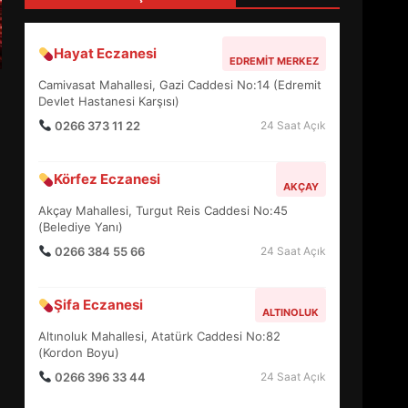
3
Hayat Eczanesi
EDREMIT MERKEZ
EDREMİT’İN GURURU TÜRKİYE
Camivasat Mahallesi, Gazi Caddesi No:14 (Edremit
FİNALİNDE NE BAŞARDI?
Devlet Hastanesi Karşısı)
4
0266 373 11 22
24 Saat Açık
Körfez Eczanesi
AKÇAY
BALIKESİR MÜZELERİNDE
SÜRE UZATILDI: NE DEĞİŞTİ?
Akçay Mahallesi, Turgut Reis Caddesi No:45
(Belediye Yanı)
5
0266 384 55 66
24 Saat Açık
BURHANİYE SATRANÇ
Şifa Eczanesi
TURNUVASI KAYITLARI NEYİ
ALTINOLUK
DEĞİŞTİRİYOR?
Altınoluk Mahallesi, Atatürk Caddesi No:82
6
(Kordon Boyu)
0266 396 33 44
24 Saat Açık