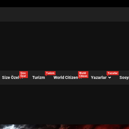
Size
Turizm
World
Yazarlar
Özel
Citizen
Size Özel
Turizm
World Citizen
Yazarlar
Sosy