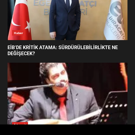
FİNALİNDE NE BAŞARDI?
4
BALIKESİR MÜZELERİNDE SÜRE
UZATILDI: NE DEĞİŞTİ?
5
Haber
BURHANİYE SATRANÇ
TURNUVASI KAYITLARI NEYİ
EİB’DE KRİTİK ATAMA: SÜRDÜRÜLEBİLİRLİKTE NE
DEĞİŞTİRİYOR?
DEĞİŞECEK?
6
BURHANİYE BELEDİYESPOR’DA
YENİ YÖNETİM NASIL
ŞEKİLLENDİ?
7