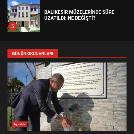
EDREMİT’İN GURURU TÜRKİYE
FİNALİNDE NE BAŞARDI?
4
BALIKESİR MÜZELERİNDE SÜRE
UZATILDI: NE DEĞİŞTİ?
5
BURHANİYE SATRANÇ
TURNUVASI KAYITLARI NEYİ
GÜNÜN OKUNANLARI
DEĞİŞTİRİYOR?
6
BURHANİYE BELEDİYESPOR’DA
YENİ YÖNETİM NASIL
ŞEKİLLENDİ?
7