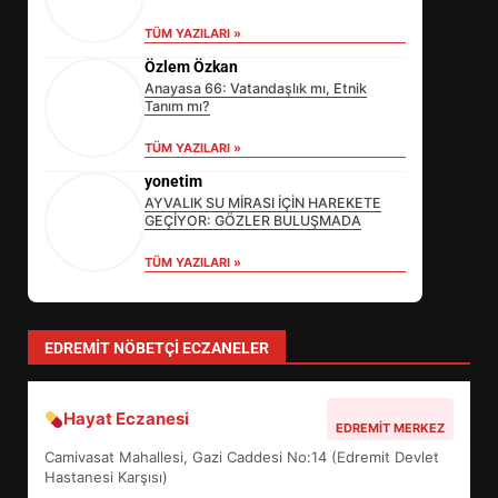
TÜM YAZILARI »
Özlem Özkan
Anayasa 66: Vatandaşlık mı, Etnik
Tanım mı?
TÜM YAZILARI »
yonetim
AYVALIK SU MİRASI İÇİN HAREKETE
GEÇİYOR: GÖZLER BULUŞMADA
TÜM YAZILARI »
Sevgi Seçen
Zihin Yönetimi Hayatı Nasıl Değiştirir?
İşte O Sır
TÜM YAZILARI »
EİB’DE KRİTİK ATAMA:
SÜRDÜRÜLEBİLİRLİKTE NE
DEĞİŞECEK?
3
EDREMIT NÖBETÇI ECZANELER