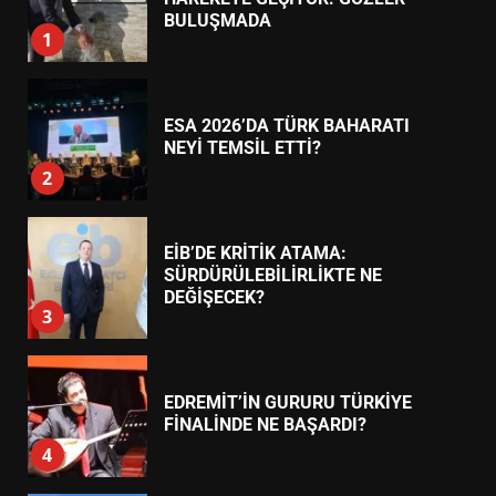
7
TREND HABERLER
AYVALIK SU MİRASI İÇİN
HAREKETE GEÇİYOR: GÖZLER
BULUŞMADA
1
ESA 2026’DA TÜRK BAHARATI
NEYİ TEMSİL ETTİ?
2
EİB’DE KRİTİK ATAMA:
SÜRDÜRÜLEBİLİRLİKTE NE
DEĞİŞECEK?
3