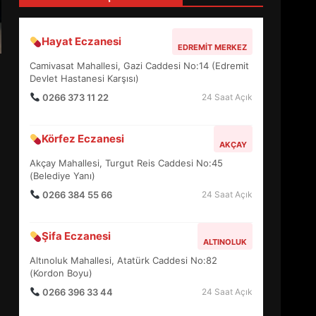
4
Hayat Eczanesi
EDREMIT MERKEZ
BALIKESİR MÜZELERİNDE
Camivasat Mahallesi, Gazi Caddesi No:14 (Edremit
SÜRE UZATILDI: NE DEĞİŞTİ?
Devlet Hastanesi Karşısı)
5
0266 373 11 22
24 Saat Açık
Körfez Eczanesi
BURHANİYE SATRANÇ
AKÇAY
TURNUVASI KAYITLARI NEYİ
Akçay Mahallesi, Turgut Reis Caddesi No:45
DEĞİŞTİRİYOR?
(Belediye Yanı)
6
0266 384 55 66
24 Saat Açık
BURHANİYE
Şifa Eczanesi
BELEDİYESPOR’DA YENİ
ALTINOLUK
YÖNETİM NASIL ŞEKİLLENDİ?
Altınoluk Mahallesi, Atatürk Caddesi No:82
7
(Kordon Boyu)
0266 396 33 44
24 Saat Açık