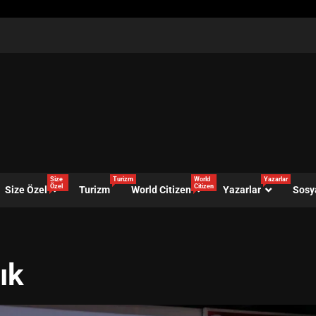
Size
Turizm
World
Yazarlar
Özel
Citizen
Size Özel
Turizm
World Citizen
Yazarlar
Sosy
ık