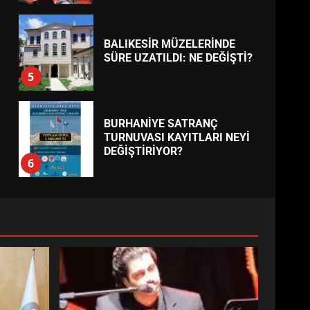
BALIKESİR MÜZELERİNDE
SÜRE UZATILDI: NE DEĞİŞTİ?
5
BURHANİYE SATRANÇ
TURNUVASI KAYITLARI NEYİ
DEĞİŞTİRİYOR?
6
BURHANİYE
BELEDİYESPOR’DA YENİ
YÖNETİM NASIL ŞEKİLLENDİ?
7
AYVALIK SU MİRASI İÇİN