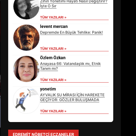
Zihin Yönetimi Hayatı Nasıl Değiştirir?
İşte O Sır
TÜM YAZILARI »
levent mercan
Depremde En Büyük Tehlike: Panik!
TÜM YAZILARI »
Özlem Özkan
Anayasa 66: Vatandaşlık mı, Etnik
Tanım mı?
TÜM YAZILARI »
EİB’DE KRİTİK ATAMA:
SÜRDÜRÜLEBİLİRLİKTE NE
yonetim
DEĞİŞECEK?
AYVALIK SU MİRASI İÇİN HAREKETE
3
GEÇİYOR: GÖZLER BULUŞMADA
TÜM YAZILARI »
EDREMİT’İN GURURU TÜRKİYE
FİNALİNDE NE BAŞARDI?
EDREMIT NÖBETÇI ECZANELER