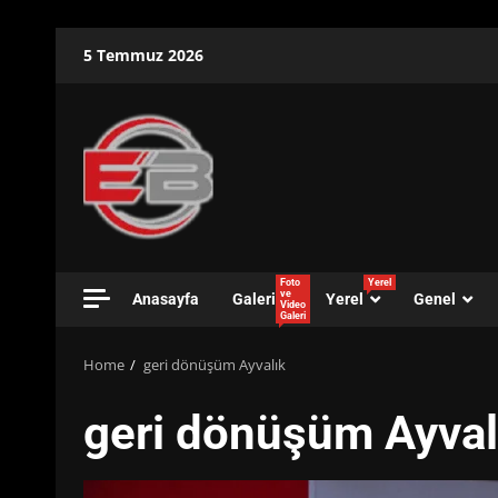
Skip
5 Temmuz 2026
to
content
Foto
Yerel
ve
Anasayfa
Galeri
Yerel
Genel
Video
Galeri
Home
geri dönüşüm Ayvalık
geri dönüşüm Ayval