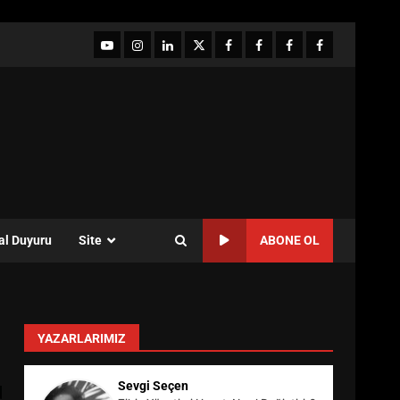
YouTube
Instagram
LinkedIn
twitter
facebook-
Facebook-
Facebook-
Facebook-
1
2
3
Grup
al Duyuru
Site
ABONE OL
YAZARLARIMIZ
Sevgi Seçen