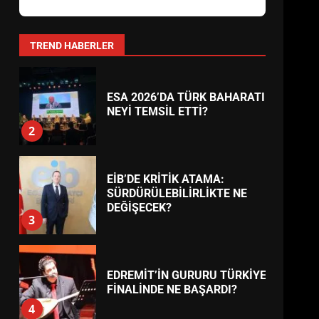
AYVALIK SU MİRASI İÇİN
HAREKETE GEÇİYOR: GÖZLER
BULUŞMADA
1
TREND HABERLER
ESA 2026’DA TÜRK BAHARATI
NEYİ TEMSİL ETTİ?
2
EİB’DE KRİTİK ATAMA:
SÜRDÜRÜLEBİLİRLİKTE NE
DEĞİŞECEK?
3
EDREMİT’İN GURURU TÜRKİYE
FİNALİNDE NE BAŞARDI?
4