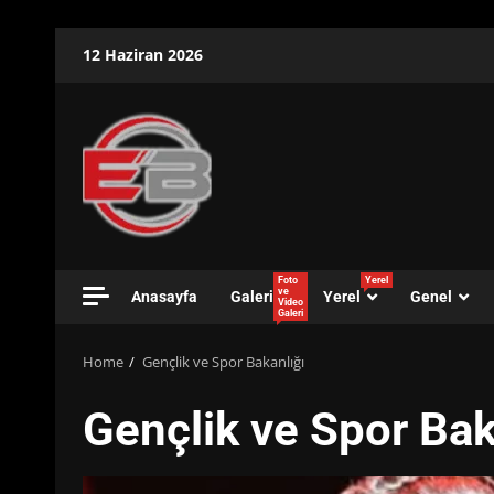
Skip
12 Haziran 2026
to
content
Foto
Yerel
ve
Anasayfa
Galeri
Yerel
Genel
Video
Galeri
Home
Gençlik ve Spor Bakanlığı
Gençlik ve Spor Bak