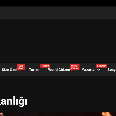
Size
Turizm
World
Yazarlar
Özel
Citizen
Size Özel
Turizm
World Citizen
Yazarlar
Sosy
anlığı