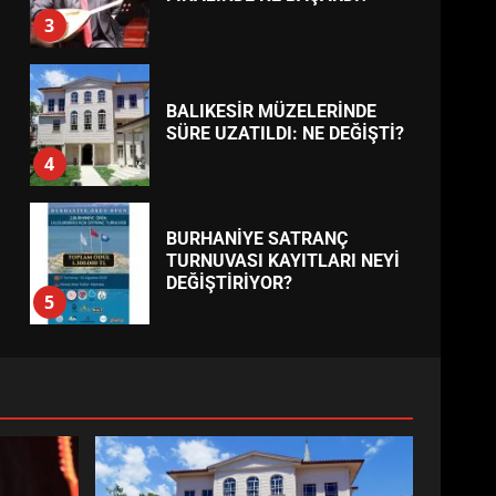
BURHANİYE’DE FEN
İŞLERİNDEN DEV HAREKET:
NELER YAPILIYOR?
7
TREND HABERLER
ESA 2026’DA TÜRK BAHARATI
NEYİ TEMSİL ETTİ?
1
EİB’DE KRİTİK ATAMA:
SÜRDÜRÜLEBİLİRLİKTE NE
DEĞİŞECEK?
2
EDREMİT’İN GURURU TÜRKİYE
FİNALİNDE NE BAŞARDI?
3