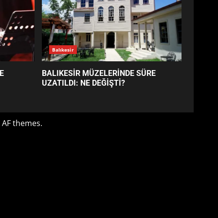
BALIKESİR MÜZELERİNDE
SÜRE UZATILDI: NE DEĞİŞTİ?
4
BURHANİYE SATRANÇ
TURNUVASI KAYITLARI NEYİ
DEĞİŞTİRİYOR?
5
BURHANİYE
BELEDİYESPOR’DA YENİ
YÖNETİM NASIL ŞEKİLLENDİ?
6
BURHANİYE’DE FEN