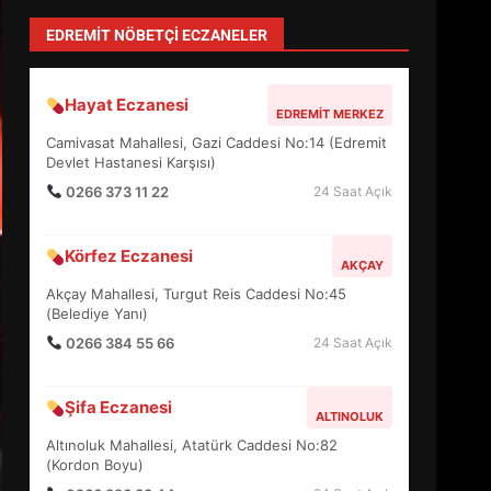
Zihin Yönetimi Hayatı Nasıl Değiştirir?
İşte O Sır
TÜM YAZILARI »
levent mercan
Depremde En Büyük Tehlike: Panik!
TÜM YAZILARI »
Özlem Özkan
Anayasa 66: Vatandaşlık mı, Etnik
Tanım mı?
TÜM YAZILARI »
yonetim
AYVALIK SU MİRASI İÇİN HAREKETE
GEÇİYOR: GÖZLER BULUŞMADA
TÜM YAZILARI »
EDREMİT’İN GURURU TÜRKİYE
FİNALİNDE NE BAŞARDI?
EDREMIT NÖBETÇI ECZANELER