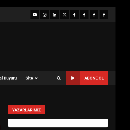
YouTube
Instagram
LinkedIn
twitter
facebook-
Facebook-
Facebook-
Facebook-
1
2
3
Grup
al Duyuru
Site
ABONE OL
YAZARLARIMIZ
Sevgi Seçen