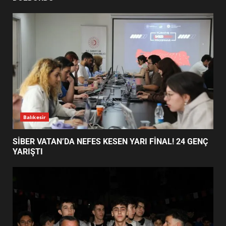
HAYALİ GERÇEK OLDU
5
EDREMİT’TE 19 MAYIS COŞKUSU
MEYDANLARA TAŞTI
6
Balıkesir
EDREMİT BELEDİYESİ BAYRAM
SEFERBERLİĞİ: TÜM İLÇE
HAZIRLANIYOR
SİBER VATAN’DA NEFES KESEN YARI FİNAL! 24 GENÇ
7
YARIŞTI