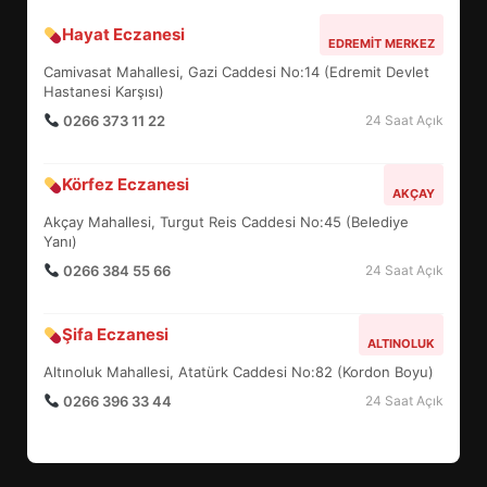
Hayat Eczanesi
EMİRHAN BOZ MİLLİ TAKIMDA!
EDREMIT MERKEZ
HAYALİ GERÇEK OLDU
Camivasat Mahallesi, Gazi Caddesi No:14 (Edremit Devlet
5
Hastanesi Karşısı)
0266 373 11 22
24 Saat Açık
EDREMİT’TE 19 MAYIS COŞKUSU
Körfez Eczanesi
AKÇAY
MEYDANLARA TAŞTI
Akçay Mahallesi, Turgut Reis Caddesi No:45 (Belediye
6
Yanı)
0266 384 55 66
24 Saat Açık
EDREMİT BELEDİYESİ BAYRAM
SEFERBERLİĞİ: TÜM İLÇE
Şifa Eczanesi
ALTINOLUK
HAZIRLANIYOR
7
Altınoluk Mahallesi, Atatürk Caddesi No:82 (Kordon Boyu)
0266 396 33 44
24 Saat Açık
TÜRK MOBİLYA İHRACATI HD
EXPO 2026’DA YÜKSELDİ