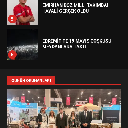
EMİRHAN BOZ MİLLİ TAKIMDA!
HAYALİ GERÇEK OLDU
5
EDREMİT’TE 19 MAYIS COŞKUSU
MEYDANLARA TAŞTI
6
EDREMİT BELEDİYESİ BAYRAM
SEFERBERLİĞİ: TÜM İLÇE
GÜNÜN OKUNANLARI
HAZIRLANIYOR
7
TÜRK MOBİLYA İHRACATI HD
EXPO 2026’DA YÜKSELDİ
1