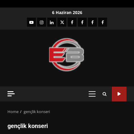
Skip
6 Haziran 2026
to
YouTube
Instagram
LinkedIn
twitter
facebook-
Facebook-
Facebook-
Facebook-
content
1
2
3
Grup
PRIMARY
MENU
Home
gençlik konseri
gençlik konseri