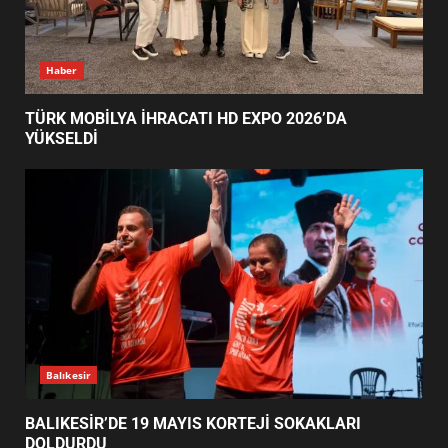
BALIKESİR’DE 19 MAYIS KORTEJİ
Haber
SOKAKLARI DOLDURDU
2
TÜRK MOBİLYA İHRACATI HD EXPO 2026’DA
YÜKSELDİ
SİBER VATAN’DA NEFES KESEN
YARI FİNAL! 24 GENÇ YARIŞTI
3
ALTIEYLÜL’DE 19 MAYIS ŞÖLENİ
SOKAKLARA TAŞTI
4
Balıkesir
BALIKESİR’DE 19 MAYIS KORTEJİ SOKAKLARI
DOLDURDU
EMİRHAN BOZ MİLLİ TAKIMDA!