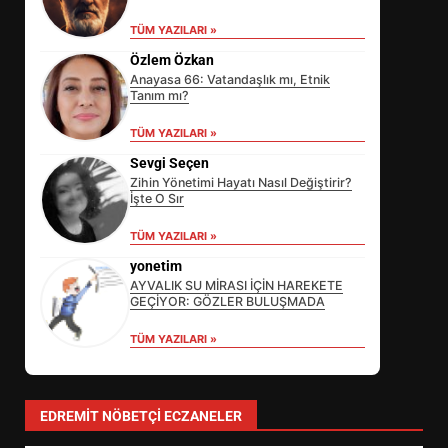
TÜM YAZILARI »
Özlem Özkan
Anayasa 66: Vatandaşlık mı, Etnik
Tanım mı?
TÜM YAZILARI »
Sevgi Seçen
Zihin Yönetimi Hayatı Nasıl Değiştirir?
İşte O Sır
SİBER VATAN’DA NEFES KESEN
TÜM YAZILARI »
YARI FİNAL! 24 GENÇ YARIŞTI
yonetim
3
AYVALIK SU MİRASI İÇİN HAREKETE
GEÇİYOR: GÖZLER BULUŞMADA
TÜM YAZILARI »
ALTIEYLÜL’DE 19 MAYIS ŞÖLENİ
SOKAKLARA TAŞTI
4
EDREMIT NÖBETÇI ECZANELER